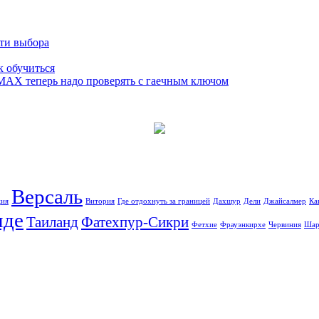
сти выбора
к обучиться
 MAX теперь надо проверять с гаечным ключом
Версаль
ция
Витория
Где отдохнуть за границей
Дахшур
Дели
Джайсалмер
Ка
иде
Таиланд
Фатехпур-Сикри
Фетхие
Фрауэнкирхе
Червиния
Шар