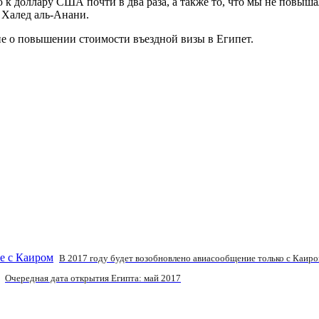
 доллару США почти в два раза, а также то, что мы не повышали
 Халед аль-Анани.
е о повышении стоимости въездной визы в Египет.
В 2017 году будет возобновлено авиасообщение только с Каир
Очередная дата открытия Египта: май 2017