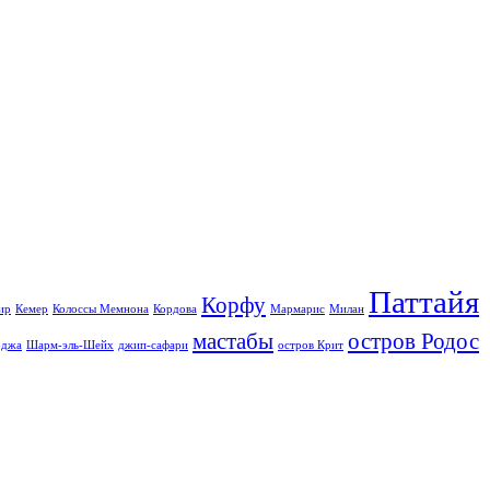
Паттайя
Корфу
ир
Кемер
Колоссы Мемнона
Кордова
Мармарис
Милан
мастабы
остров Родос
джа
Шарм-эль-Шейх
джип-сафари
остров Крит