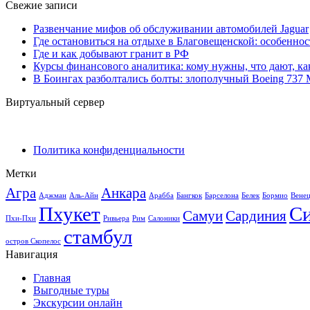
Свежие записи
Развенчание мифов об обслуживании автомобилей Jaguar
Где остановиться на отдыхе в Благовещенской: особенно
Где и как добывают гранит в РФ
Курсы финансового аналитика: кому нужны, что дают, ка
В Боингах разболтались болты: злополучный Boeing 737
Виртуальный сервер
Политика конфиденциальности
Метки
Агра
Анкара
Аджман
Аль-Айн
Арабба
Бангкок
Барселона
Белек
Бормио
Вене
Пхукет
С
Самуи
Сардиния
Пхи-Пхи
Ривьера
Рим
Салоники
стамбул
остров Скопелос
Навигация
Главная
Выгодные туры
Экскурсии онлайн