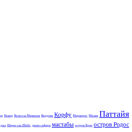
Паттайя
Корфу
ир
Кемер
Колоссы Мемнона
Кордова
Мармарис
Милан
мастабы
остров Родос
джа
Шарм-эль-Шейх
джип-сафари
остров Крит