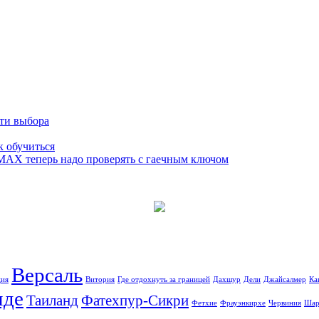
сти выбора
к обучиться
 MAX теперь надо проверять с гаечным ключом
Версаль
ция
Витория
Где отдохнуть за границей
Дахшур
Дели
Джайсалмер
Ка
иде
Таиланд
Фатехпур-Сикри
Фетхие
Фрауэнкирхе
Червиния
Шар