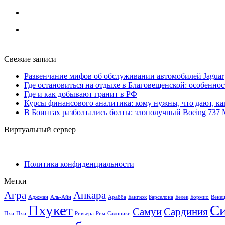
Свежие записи
Развенчание мифов об обслуживании автомобилей Jaguar
Где остановиться на отдыхе в Благовещенской: особенно
Где и как добывают гранит в РФ
Курсы финансового аналитика: кому нужны, что дают, ка
В Боингах разболтались болты: злополучный Boeing 737
Виртуальный сервер
Политика конфиденциальности
Метки
Агра
Анкара
Аджман
Аль-Айн
Арабба
Бангкок
Барселона
Белек
Бормио
Вене
Пхукет
С
Самуи
Сардиния
Пхи-Пхи
Ривьера
Рим
Салоники