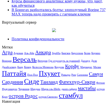
Курсы финансового аналитика: кому нужны, что дают,
как обучиться
В Боингах разболтались болты: злополучный Boeing 737
MAX теперь надо проверять с гаечным ключом
Виртуальный сервер
Политика конфиденциальности
Метки
Агра
Анкара
Аджман
Аль-Айн
Арабба
Бангкок
Барселона
Белек
Бормио
Версаль
Венеция
Витория
Где отдохнуть за границей
Дахшур
Дели
Корфу
Джайсалмер
Каир
Кемер
Колоссы Мемнона
Кордова
Мармарис
Милан
Паттайя
Пхукет
Самуи
Пхи-Пхи
Ривьера
Рим
Салоники
Сиде
Сардиния
Таиланд
Фатехпур-Сикри
Фетхие
мастабы
Фрауэнкирхе
Червиния
Шарджа
Шарм-эль-Шейх
джип-сафари
остров
стамбул
остров Родос
Крит
остров Скопелос
Навигация