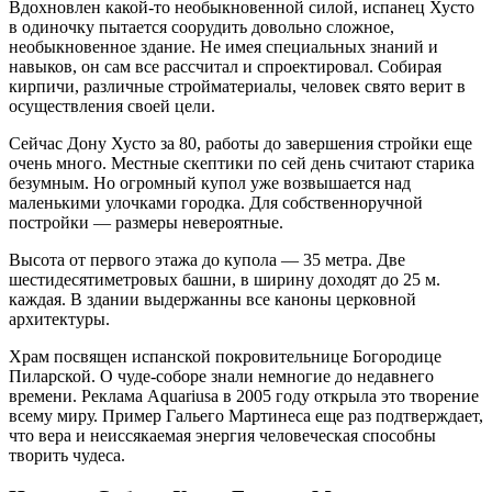
Вдохновлен какой-то необыкновенной силой, испанец Хусто
в одиночку пытается соорудить довольно сложное,
необыкновенное здание. Не имея специальных знаний и
навыков, он сам все рассчитал и спроектировал. Собирая
кирпичи, различные стройматериалы, человек свято верит в
осуществления своей цели.
Сейчас Дону Хусто за 80, работы до завершения стройки еще
очень много. Местные скептики по сей день считают старика
безумным. Но огромный купол уже возвышается над
маленькими улочками городка. Для собственноручной
постройки — размеры невероятные.
Высота от первого этажа до купола — 35 метра. Две
шестидесятиметровых башни, в ширину доходят до 25 м.
каждая. В здании выдержанны все каноны церковной
архитектуры.
Храм посвящен испанской покровительнице Богородице
Пиларской. О чуде-соборе знали немногие до недавнего
времени. Реклама Aquariusа в 2005 году открыла это творение
всему миру. Пример Гальего Мартинеса еще раз подтверждает,
что вера и неиссякаемая энергия человеческая способны
творить чудеса.