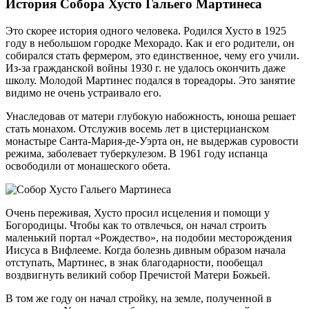
История Собора Хусто Гальего Мартинеса
Это скорее история одного человека. Родился Хусто в 1925
году в небольшом городке Мехорадо. Как и его родители, он
собирался стать фермером, это единственное, чему его учили.
Из-за гражданской войны 1930 г. не удалось окончить даже
школу. Молодой Мартинес подался в тореадоры. Это занятие
видимо не очень устраивало его.
Унаследовав от матери глубокую набожность, юноша решает
стать монахом. Отслужив восемь лет в цистерцианском
монастыре Санта-Мария-де-Уэрта он, не выдержав суровости
режима, заболевает туберкулезом. В 1961 году испанца
освободили от монашеского обета.
Очень переживая, Хусто просил исцеления и помощи у
Богородицы. Чтобы как то отвлечься, он начал строить
маленький портал «Рождество», на подобии месторождения
Иисуса в Вифлееме. Когда болезнь дивным образом начала
отступать, Мартинес, в знак благодарности, пообещал
воздвигнуть великий собор Пречистой Матери Божьей.
В том же году он начал стройку, на земле, полученной в