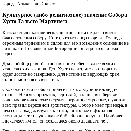
города Алькала де Энарес.
Культурное (либо религиозное) значение Собора
Хусто Гальего Мартинеса
К сожалению, католическая церковь пока не дала своего
благословения собору. Но то, что испанца наделил Господь
огромным терпением и силой для его возведения сомнений не
возникает. Посвященный Богородице он строится во имя
веры.
Для любой церкви благословление небес важнее всяких
человеческих законов. Дон Хусто верит, что его творение
будет достойно завершено. Для истинных верующих храм
станет настоящей святыней.
Свою часть этот собор принесет и в культурное наследие
страны. Не имея проектов, чертежей, планов, все беря «из
головы», человек сумел сделать огромное строение, с учетом
всех правил церковной архитектуры. Собор имеет три нефа, в
нем есть аркады, клуатр, крипта, винтовые и фасадная
лестницы. Стены украшают библейские рисунки. Наиболее
впечатляет купол, он создавался около двадцати лет.
Беря за стройматериалы бытовой мусор, Хусто построил