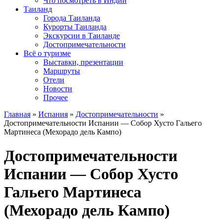
Что посмотреть в Индии
Таиланд
Города Таиланда
Курорты Таиланда
Экскурсии в Таиланде
Достопримечательности
Всё о туризме
Выставки, презентации
Маршруты
Отели
Новости
Прочее
Главная
»
Испания
»
Достопримечательности
»
Достопримечательности Испании — Собор Хусто Гальего
Мартинеса (Мехорадо дель Кампо)
Достопримечательности
Испании — Собор Хусто
Гальего Мартинеса
(Мехорадо дель Кампо)