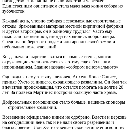
наследство. У испанца не было макетов и чертежей.
Единственным ориентиром стала маленькая копия собора из
зубочисток.
Каждый день, упорно собирая всевозможные строительные
отходы, бракованный материал местной кирпичной фабрики
и другое вторсырье, он в одиночку трудился. Часто ему
помогали племянники, иногда находились добровольцы.
Средства он берет от продажи или аренды своей земли и
небольших пожертвований.
Когда начали вырисовываться огромные стены, многие
окружающие стали относиться к этому еще с большим
непониманием. Здание назвали «собором ненормального».
Однажды к нему заглянул человек, Анхель Лопес Санчес,
приняв Хусто за нищего, охраняющего развалины. Он был так
впечатлен происходящим, что остался помогать на долгие 20
лет. За полвека Мартинес построил большую часть храма.
Добровольных помощников стало больше, нашлись спонсоры
— строительные компании.
Возведение официально никем не одобрено. Власти и церковь
на сегодняшний день так и не дали своего разрешения и
благословения. Дон Хусто завещает свое детище епископству