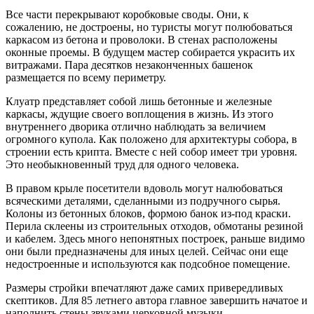
Все части перекрывают коробковые своды. Они, к
сожалению, не достроены, но туристы могут полюбоваться
каркасом из бетона и проволоки. В стенах расположены
оконные проемы. В будущем мастер собирается украсить их
витражами. Пара десятков незаконченных башенок
размещается по всему периметру.
Клуатр представляет собой лишь бетонные и железные
каркасы, ждущие своего воплощения в жизнь. Из этого
внутреннего дворика отлично наблюдать за величием
огромного купола. Как положено для архитектуры собора, в
строении есть крипта. Вместе с ней собор имеет три уровня.
Это необыкновенный труд для одного человека.
В правом крыле посетители вдоволь могут налюбоваться
всяческими деталями, сделанными из подручного сырья.
Колоны из бетонных блоков, формою банок из-под краски.
Перила склеены из строительных отходов, обмотаны резиной
и кабелем. Здесь много непонятных построек, раньше видимо
они были предназначены для иных целей. Сейчас они еще
недостроенные и используются как подсобное помещение.
Размеры стройки впечатляют даже самих привередливых
скептиков. Для 85 летнего автора главное завершить начатое и
наполнить стены звуками церковной музыки.