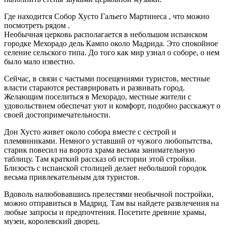
Где находится Собор Хусто Гальего Мартинеса , что можно
посмотреть рядом .
Необычная церковь располагается в небольшом испанском
городке Мехорадо дель Кампо около Мадрида. Это спокойное
селение сельского типа. До того как мир узнал о соборе, о нем
было мало известно.
Сейчас, в связи с частыми посещениями туристов, местные
власти стараются реставрировать и развивать город.
Желающим поселиться в Мехорадо, местные жители с
удовольствием обеспечат уют и комфорт, подобно расскажут о
своей достопримечательности.
Дон Хусто живет около собора вместе с сестрой и
племянниками. Немного уставший от чужого любопытства,
старик повесил на ворота храма весьма занимательную
таблицу. Там краткий рассказ об истории этой стройки.
Близость с испанской столицей делает небольшой городок
весьма привлекательным для туристов.
Вдоволь налюбовавшись прелестями необычной постройки,
можно отправиться в Мадрид. Там вы найдете развлечения на
любые запросы и предпочтения. Посетите древние храмы,
музеи, королевский дворец.