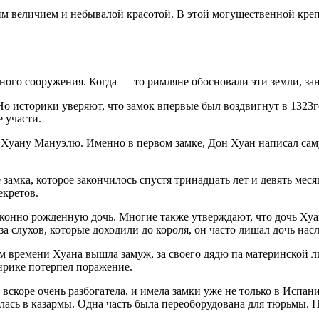
м величием и небывалой красотой. В этой могущественной креп
ного сооружения. Когда — то римляне обосновали эти земли, за
 Но историки уверяют, что замок впервые был воздвигнут в 132
 участи.
у Хуану Мануэлю. Именно в первом замке, Дон Хуан написал сам
е замка, которое закончилось спустя тринадцать лет и девять ме
екретов.
аконно рожденную дочь. Многие также утверждают, что дочь Хуан
а слухов, которые доходили до короля, он часто лишал дочь насл
 времени Хуана вышла замуж, за своего дядю па материнской лин
Энрике потерпел поражение.
вскоре очень разбогатела, и имела замки уже не только в Испан
тилась в казармы. Одна часть была переоборудована для тюрьмы