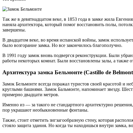
Так же в девятнадцатом веке, в 1853 года в замке жила Евген
наняла архитектора, который помог восстановить полы, потолк
завершены.
В двадцатом веке, во время испанской войны, замок используе
было возгорание замка. Но все закончилось благополучно.
В 1991 году замок вновь подвергся реконструкции. Были убран
работы некоторых комнат. Были восстановлены залы, а также 
Архитектура замка Бельмонте (Castillo de Belmont
Замок Бельмонте всегда поражал туристов своей красотой и н
круглыми башнями. Замок Бальмонте, напоминает звезду. Шесть
примерно двадцати метров.
Именно из — за такого не стандартного архитектурно решения,
пор украшают необыкновенные фонтаны.
Также, стоит отметить зигзагообразную стену, которая располо
стояло защита здания. Но когда ты находишься внутри замка, 