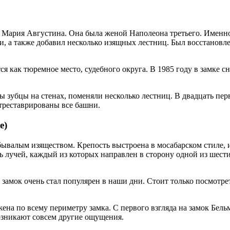
ия Мария Августина. Она была женой Наполеона третьего. Именно
и, а также добавил несколько изящных лестниц. Был восстановле
тся как тюремное место, судебного округа. В 1985 году в замке
ы зубцы на стенах, поменяли несколько лестниц. В двадцать пер
отреставрированы все башни.
e)
ебывалым изяществом. Крепость выстроена в мосабарском стиле,
 лучей, каждый из которых направлен в сторону одной из шести
 замок очень стал популярен в наши дни. Стоит только посмотре
жена по всему периметру замка. С первого взгляда на замок Бельм
возникают совсем другие ощущения.