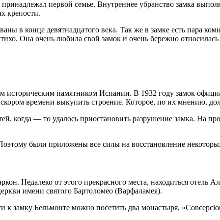
ый принадлежал первой семье. Внутреннее убранство замка выпо
ах крепости.
ваны в конце девятнадцатого века. Так же в замке есть пара ком
ихо. Она очень любила свой замок и очень бережно относилась 
м историческим памятником Испании. В 1932 году замок официа
скором времени выкупить строение. Которое, по их мнению, дол
, когда — то удалось приостановить разрушение замка. На прот
. Поэтому были приложены все силы на восстановление некоторы
кон. Недалеко от этого прекрасного места, находиться отель Ал
церкви имени святого Бартоломео (Варфаламея).
ти к замку Бельмонте можно посетить два монастыря, «Concepcioni