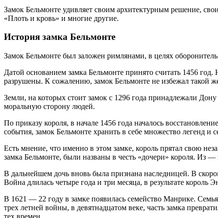
Замок Бельмонте удивляет своим архитектурным решение, свои
«Плоть и кровь» и многие другие.
История замка Бельмонте
Замок Бельмонте был заложен римлянами, в целях оборонитель
Датой основанием замка Бельмонте принято считать 1456 год.
разрушены. К сожалению, замок Бельмонте не избежал такой же
Земли, на которых стоит замок с 1296 года принадлежали Дон
моральную сторону людей.
По приказу короля, в начале 1456 года началось восстановлени
события, замок Бельмонте хранить в себе множество легенд и с
Есть мнение, что именно в этом замке, король прятал свою нез
замка Бельмонте, были названы в честь «дочери» короля. Из — з
В дальнейшем дочь вновь была признана наследницей. В скором
Война длилась четыре года и три месяца, в результате король 
В 1621 — 22 году в замке появилась семейство Манрике. Семья 
трех летней войны, в девятнадцатом веке, часть замка превра
тех времен.