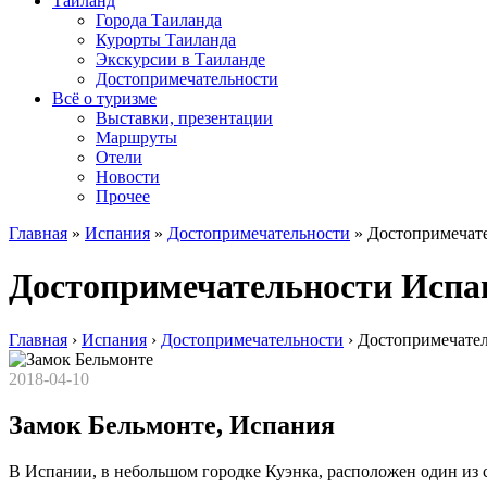
Таиланд
Города Таиланда
Курорты Таиланда
Экскурсии в Таиланде
Достопримечательности
Всё о туризме
Выставки, презентации
Маршруты
Отели
Новости
Прочее
Главная
»
Испания
»
Достопримечательности
»
Достопримечат
Достопримечательности Испа
Главная
›
Испания
›
Достопримечательности
›
Достопримечате
2018-04-10
Замок Бельмонте, Испания
В Испании, в небольшом городке Куэнка, расположен один из 