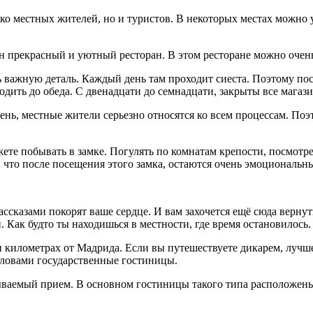
ко местных жителей, но и туристов. В некоторых местах можно у
н прекрасный и уютный ресторан. В этом ресторане можно очень
 важную деталь. Каждый день там проходит сиеста. Поэтому посл
ить до обеда. С двенадцати до семнадцати, закрыты все магазин
ень, местные жители серьезно относятся ко всем процессам. Поэ
жете побывать в замке. Погулять по комнатам крепости, посмотр
, что после посещения этого замка, остаются очень эмоциональн
ассказами покорят ваше сердце. И вам захочется ещё сюда вернут
. Как будто ты находишься в местности, где время остановилось.
километрах от Мадрида. Если вы путешествуете дикарем, лучше 
 словами государственные гостиницы.
бываемый прием. В основном гостиницы такого типа расположен