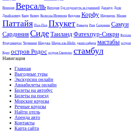
Версаль
Венеция
Витория
Где отдохнуть за границей
Дахшур
Дели
Корфу
Джайсалмер
Каир
Кемер
Колоссы Мемнона
Кордова
Мармарис
Милан
Паттайя
Пхукет
Самуи
Пхи-Пхи
Ривьера
Рим
Салоники
Сиде
Сардиния
Таиланд
Фатехпур-Сикри
Фетхие
мастабы
Фрауэнкирхе
Червиния
Шарджа
Шарм-эль-Шейх
джип-сафари
остров
стамбул
остров Родос
Крит
остров Скопелос
Навигация
Главная
Выгодные туры
Экскурсии онлайн
Авиабилеты онлайн
Билеты на автобус
Билеты на поезд
Морские круизы
Речные круизы
Найти отель
Аренда авто
Контакты
Карта сайта