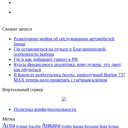
Свежие записи
Развенчание мифов об обслуживании автомобилей
Jaguar
Где остановиться на отдыхе в Благовещенской:
особенности выбора
Где и как добывают гранит в РФ
Курсы финансового аналитика: кому нужны, что дают,
как обучиться
В Боингах разболтались болты: злополучный Boeing 737
MAX теперь надо проверять с гаечным ключом
Виртуальный сервер
Политика конфиденциальности
Метки
Агра
Анкара
Аджман
Аль-Айн
Арабба
Бангкок
Барселона
Белек
Бормио