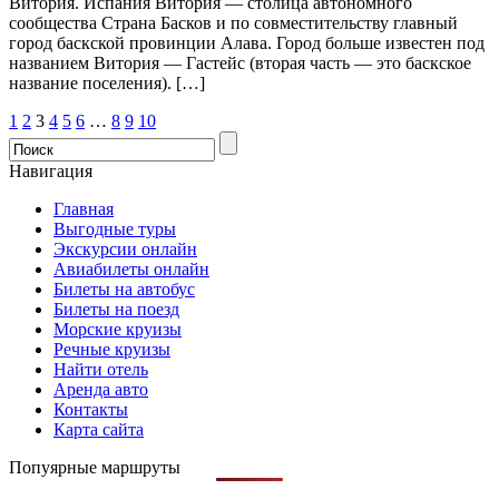
Витория. Испания Витория — столица автономного
сообщества Страна Басков и по совместительству главный
город баскской провинции Алава. Город больше известен под
названием Витория — Гастейс (вторая часть — это баскское
название поселения). […]
1
2
3
4
5
6
…
8
9
10
Навигация
Главная
Выгодные туры
Экскурсии онлайн
Авиабилеты онлайн
Билеты на автобус
Билеты на поезд
Морские круизы
Речные круизы
Найти отель
Аренда авто
Контакты
Карта сайта
Попуярные маршруты