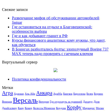
Свежие записи
Развенчание мифов об обслуживании автомобилей
Jaguar
Где остановиться на отдыхе в Благовещенской:
особенности выбора
Где и как добывают гранит в РФ
Курсы финансового аналитика: кому нужны, что дают,
как обучиться
В Боингах разболтались болты: злополучный Boeing 737
MAX теперь надо проверять с гаечным ключом
Виртуальный сервер
Политика конфиденциальности
Метки
Агра
Анкара
Аджман
Аль-Айн
Арабба
Бангкок
Барселона
Белек
Бормио
Версаль
Венеция
Витория
Где отдохнуть за границей
Дахшур
Дели
Корфу
Джайсалмер
Каир
Кемер
Колоссы Мемнона
Кордова
Мармарис
Милан