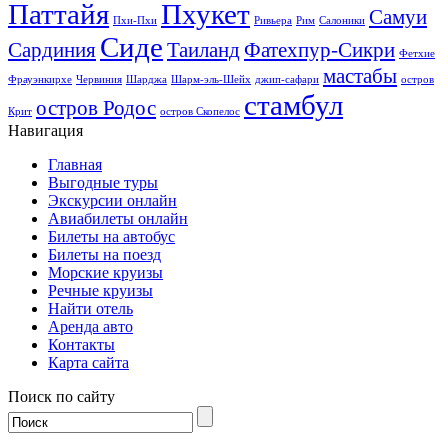
Паттайя
Пхукет
Самуи
Пхи-Пхи
Ривьера
Рим
Салоники
Сиде
Сардиния
Таиланд
Фатехпур-Сикри
Фетхие
мастабы
Фрауэнкирхе
Червиния
Шарджа
Шарм-эль-Шейх
джип-сафари
остров
стамбул
остров Родос
Крит
остров Скопелос
Навигация
Главная
Выгодные туры
Экскурсии онлайн
Авиабилеты онлайн
Билеты на автобус
Билеты на поезд
Морские круизы
Речные круизы
Найти отель
Аренда авто
Контакты
Карта сайта
Поиск по сайту