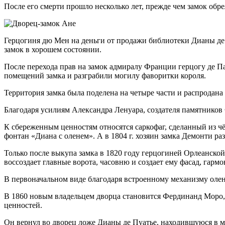
После его смерти прошло несколько лет, прежде чем замок обре
Герцогиня дю Мен на деньги от продажи библиотеки Дианы де 
замок в хорошем состоянии.
После перехода прав на замок адмиралу Франции герцогу де П
помещений замка и разграбили могилу фаворитки короля.
Территория замка была поделена на четыре части и распродана п
Благодаря усилиям Александра Ленуара, создателя памятников
К сбереженным ценностям относятся саркофаг, сделанный из чё
фонтан «Диана с оленем». А в 1804 г. хозяин замка Демонти ра
Только после выкупа замка в 1820 году герцогиней Орлеанской
воссоздает главные ворота, часовню и создает ему фасад, гар
В первоначальном виде благодаря встроенному механизму олень
В 1860 новым владельцем дворца становится Фердинанд Моро, 
ценностей.
Он вернул во дворец ложе Дианы де Пуатье, находившуюся в м