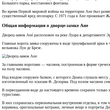
Большого парка, восстановил фонтаны.
Во время Первой мировой войны на территории Ане был разме
существенный вред лесопарку. С 1971 года в Ане проживает Жа
Общая информация о дворце-замке Ане
Дворец-замок Ане́ расположен на реке Луара в департаменте Эр-
Главные ворота замка сооружены в виде триумфальной арки в ч
вельможа Луи де Брезе.
За главными воротами — часовня, построенная в форме гречес
на полу часовни.
Над входом сооружен балкон, с которого Диана слушала мессу. 
изготовленный по эскизам Ф. Делорма. Под полом часовни се
В первозданном виде до настоящего времени сохранен только з
туристами.
В них сохранилась первоначальная внутренняя отделка, в том
керамика, оригинальные витражи, личные вещи и портреты Диан