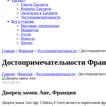
Таиланд
Города Таиланда
Курорты Таиланда
Экскурсии в Таиланде
Достопримечательности
Всё о туризме
Выставки, презентации
Маршруты
Отели
Новости
Прочее
Главная
»
Франция
»
Достопримечательности
»
Достопримечат
Достопримечательности Фран
Главная
›
Франция
›
Достопримечательности
›
Достопримечате
2020-08-29
Дворец-замок Ане, Франция
Дворец-замок Ане́ (фр. Château d’Anet) является памятником ф