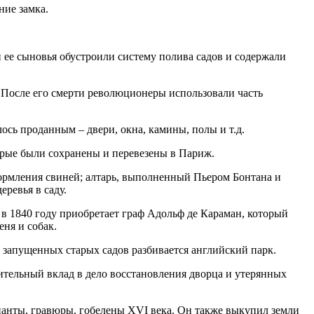
ние замка.
ее сыновья обустроили систему полива садов и содержали
 После его смерти революционеры использовали часть
лось проданным – двери, окна, камины, полы и т.д.
орые были сохранены и перевезены в Париж.
кормления свиней; алтарь, выполненный Пьером Бонтана и
еревья в саду.
 в 1840 году приобретает граф Адольф де Караман, который
еня и собак.
е запущенных старых садов разбивается английский парк.
ительный вклад в дело восстановления дворца и утерянных
ианты, гравюры, гобелены XVI века. Он также выкупил земли