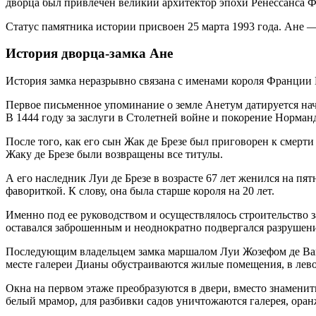
дворца был привлечен великий архитектор эпохи Ренессанса 
Статус памятника истории присвоен 25 марта 1993 года. Ане 
История дворца-замка Ане
История замка неразрывно связана с именами короля Франции Г
Первое письменное упоминание о земле Анетум датируется нача
В 1444 году за заслуги в Столетней войне и покорение Норманд
После того, как его сын Жак де Брезе был приговорен к смерт
Жаку де Брезе были возвращены все титулы.
А его наследник Луи де Брезе в возрасте 67 лет женился на пя
фавориткой. К слову, она была старше короля на 20 лет.
Именно под ее руководством и осуществлялось строительство з
оставался заброшенным и неоднократно подвергался разрушен
Последующим владельцем замка маршалом Луи Жозефом де Ванд
месте галереи Дианы обустраиваются жилые помещения, в лев
Окна на первом этаже преобразуются в двери, вместо знаменит
белый мрамор, для разбивки садов уничтожаются галерея, оран