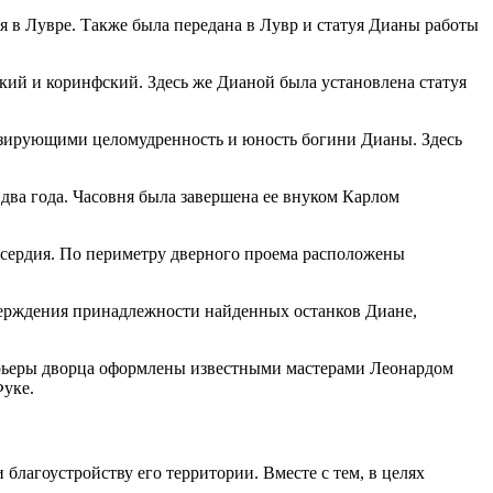
я в Лувре. Также была передана в Лувр и статуя Дианы работы
кий и коринфский. Здесь же Дианой была установлена статуя
зирующими целомудренность и юность богини Дианы. Здесь
 два года. Часовня была завершена ее внуком Карлом
осердия. По периметру дверного проема расположены
верждения принадлежности найденных останков Диане,
ерьеры дворца оформлены известными мастерами Леонардом
Фуке.
благоустройству его территории. Вместе с тем, в целях