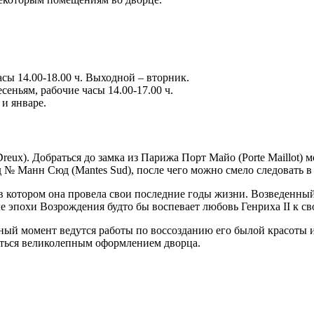
асы 14.00-18.00 ч. Выходной – вторник.
есеньям, рабочие часы 14.00-17.00 ч.
 и январе.
Dreux). Добраться до замка из Парижа Порт Майо (Porte Maillot)
д № Манн Сюд (Mantes Sud), после чего можно смело следовать в
в котором она провела свои последние годы жизни. Возведенный
 эпохи Возрождения будто бы воспевает любовь Генриха II к с
ный момент ведутся работы по воссозданию его былой красоты и
иться великолепным оформлением дворца.