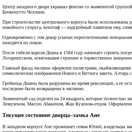
Центр западного двора украшал фонтан со знаменитой группой 
Бенвенутто Челлини.
При строительстве центрального корпуса были использованы р
покойного супруга, кенотаф — надгробный памятник ему, симв
Одновременно с тем декор усыпан переплетенными инициалам
находятся их покои.
После гибели короля Диана в 1564 году начинает строить погре
Лотарингским, освятившим строение и торжественно захоронив
Главный фасад часовни оформлен пилястрами, окаймляющими д
символические изображения Нового и Ветхого завета. Алтарь 
Гробница Дианы была разрушена во время революции, а ее ос
последние были возвращены в часовню.
Знаменитый сад поделен на 24 квадрата, которые полностью 
Лемузеном, Массео Абакеном, Жан Кузеном-отцом. Оформление
Текущее состояние дворца–замка Ане
В западном корпусе Ане проживает семья Ютюб, владельцы замк
покрытия части таких расходов, владельцы открыли доступ к 