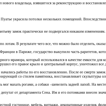
л нового владельца, взявшегося за реконструкцию и восстановле
Пуатье украсила потолки нескольких помещений. Впоследствии 
антьеву замок практически не подвергался никаким изменениям.
о лотам. В результате чего все, что можно было отделить, оказа
 Франции в Париже, государство выкупило часть раритетов, кот
рного мрамора, который использовался в качестве емкости для 
зрушил его правое крыло и центральный корпус, уничтожил все д
 начались работы по его восстановлению. После ее смерти замок
монирующий со стилем памятника, восстанавливает скульптуры ол
 мог махать рогами, а собаки –шевелить задней лапой. На мест
депутат от департамента Сена. Им и его потомками внесен знач
естной гостинице, мебель, витражи, декоративные изделия, фол