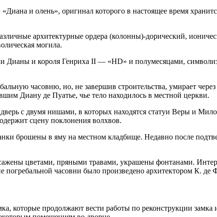
«Диана и олень», оригинал которого в настоящее время хранитс
азличные архитектурные ордера (колонны)-дорический, ионичес
олическая могила.
и Дианы и короля Генриха II — «HD» и полумесяцами, символи
бальную часовню, но, не завершив строительства, умирает через
шим Диану де Пуатье, чье тело находилось в местной церкви.
верь с двумя нишами, в которых находятся статуи Веры и Мил
содержит сцену поклонения волхвов.
танки брошены в яму на местном кладбище. Недавно после подт
засажены цветами, пряными травами, украшены фонтанами. Инт
 погребальной часовни было произведено архитектором К. де 
а, которые продолжают вести работы по реконструкции замка и 
некоторым помещениям во дворце.