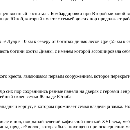
щен военный госпиталь. Бомбардировки при Второй мировой во
н де Ютюб, который вместе с семьей до сих пор продолжает раб
Э-Луар в 10 км к северу от богатых дичью лесов Дрё (55 км к се
есть богини охоты Дианы, с именем которой ассоциировала себя
кого креста, являющаяся первым сооружением, которое перекрыт
До сих пор сохранились резные панели на дверях с гербами Генри
мейный склеп семьи Жана де Ютюба.
ападный корпус, в котором проживает семья владельца замка. Н
 числе и пол, покрытый зеленой кафельной плиткой XVI века, м
ы, прядь её волос, которая была похищена при осквернении мог