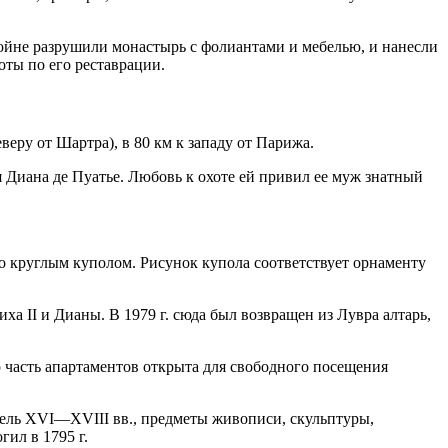
йне разрушили монастырь с фолиантами и мебелью, и нанесли
оты по его реставрации.
веру от Шартра), в 80 км к западу от Парижа.
 Диана де Пуатье. Любовь к охоте ей привил ее муж знатный
о круглым куполом. Рисунок купола соответствует орнаменту
ха II и Дианы. В 1979 г. сюда был возвращен из Лувра алтарь,
о часть апартаментов открыта для свободного посещения
ебель XVI—XVIII вв., предметы живописи, скульптуры,
ил в 1795 г.