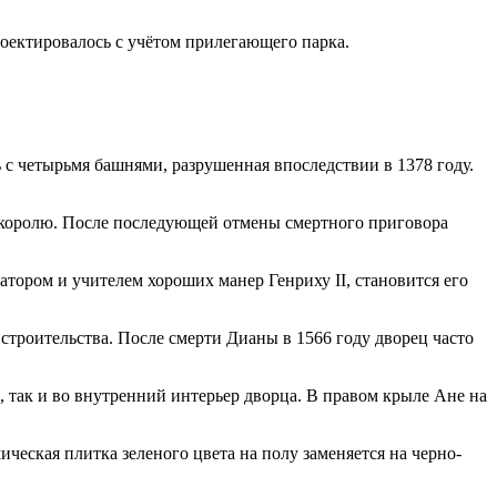
роектировалось с учётом прилегающего парка.
ь с четырьмя башнями, разрушенная впоследствии в 1378 году.
ли королю. После последующей отмены смертного приговора
ратором и учителем хороших манер Генриху II, становится его
 строительства. После смерти Дианы в 1566 году дворец часто
ак и во внутренний интерьер дворца. В правом крыле Ане на
ческая плитка зеленого цвета на полу заменяется на черно-