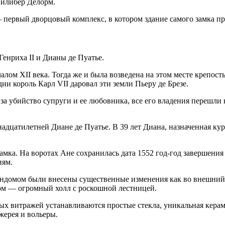
Филибер Делорм.
— первый дворцовый комплекс, в котором здание самого замка п
енриха II и Дианы де Пуатье.
лом XII века. Тогда же и была возведена на этом месте крепост
ии король Карл VII даровал эти земли Пьеру де Брезе.
и за убийство супруги и ее любовника, все его владения переш
тнадцатилетней Диане де Пуатье. В 39 лет Диана, назначенная ку
амка. На воротах Ане сохранилась дата 1552 год-год завершения
иям.
омом были внесены существенные изменения как во внешний, т
ом — огромный холл с роскошной лестницей.
ых витражей устанавливаются простые стекла, уникальная керами
жерея и вольеры.