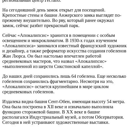
региональный центр Гестапо.
На сегодняшний день замок открыт для посещений.
Крепостные стены и башни Анжерского замка выглядят по-
прежнему внушительно. Во рву, который ранее окружал
замок, сейчас разбит прекрасный парк.
Сейчас «Апокалипсис» хранится в помещении с особым
освещением и микроклиматом. В 1930-х годах изучением
«Апокалипсиса» занимался известный французский художник
и дизайнер, а также реформатор искусства создания гобеленов
Жан Люрса. Он был настолько впечатлен работой
средневековых мастеров, что назвал «Апокалипсис»
«выполненной из шерсти Сикстинской капеллой».
До наших дней сохранились лишь 64 гобелена. Еще несколько
гобеленов сохранились фрагментарно. Несмотря на это,
«Апокалипсис» остается крупнейшим в мире циклом
средневековых гобеленов.
Издалека видна башня Сент-Обен, имеющая высоту 54 метра.
Она была построена в XII веке и изначально выполняла
функцию сторожевой башни. В XX веке в башне
располагался Индустриальный музей, а потом Обсерватория.
Сегодня в ней устраивают художественные выставки.