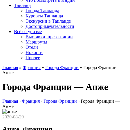
Что посмотреть в Индии
Таиланд
Города Таиланда
Курорты Таиланда
Экскурсии в Таиланде
Достопримечательности
Всё о туризме
Выставки, презентации
Маршруты
Отели
Новости
Прочее
Главная
»
Франция
»
Города Франции
»
Города Франции —
Анже
Города Франции — Анже
Главная
›
Франция
›
Города Франции
›
Города Франции —
Анже
2020-08-29
Анже. Франция