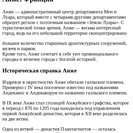
Анже — административный центр департамента Мен и
Луара, который вместе с четырьмя другими департаментами
образует регион с поэтичным названием «Земли Луары». С
туристической точки зрения, Анже — весьма интересный
город, ведь на его небольшой территории сконцентрировано
большое количество старинных архитектурных сооружений,
музеев и парков.
Кроме того, Анже сочетает в себе уют провинциального
городка и величие города с богатой историей.
Историческая справка Анже
Издревле в окрестностях Анже обитали галльские племена.
Примерно с IV века поселение известно под названиями
Андекавис и Андекаворум по названию галльского племени.
В IX веке Анже стал столицей Анжуйского графства, которое
в период с 870 по 1205 года находилось под управлением
первой Анжуйской династии, которая в XII веке разделилась
на две ветви.
Одна из ветвей — династия Плантагенетов — осталась