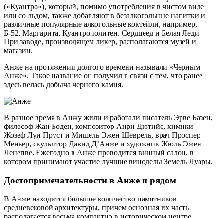
(«Куантро»), который, помимо употребления в чистом виде
или со льдом, также добавляют в безалкогольные напитки и
различные популярные алкогольные коктейли, например,
Б-52, Маргарита, Куантрополитен, Сердцеед и Белая Леди.
При заводе, производящем ликер, располагаются музей и
магазин.
Анже на протяжении долгого времени называли «Черным
Анже». Такое название он получил в связи с тем, что ранее
здесь велась добыча черного камня.
В разное время в Анжу жили и работали писатель Эрве Базен,
философ Жан Боден, композитор Анри Дютийе, химики
Жозеф Луи Пруст и Мишель Эжен Шеврель, врач Проспер
Меньер, скульптор Давид Д’Анже и художник Жюль Эжен
Ленепве. Ежегодно в Анже проводится винный салон, в
котором принимают участие лучшие виноделы Земель Луары.
Достопримечательности в Анже и рядом
В Анже находится большое количество памятников
средневековой архитектуры, причем основная их часть
располагается весьма компактно в историческом центре