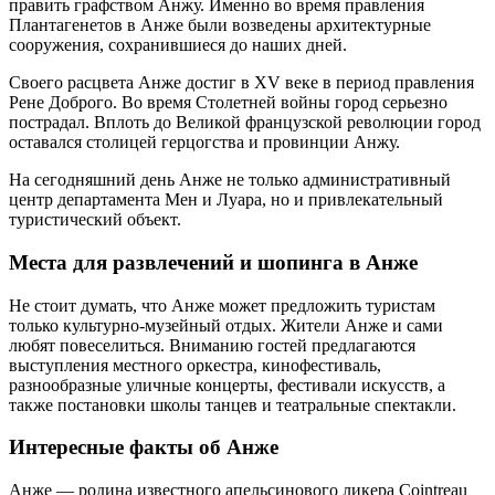
править графством Анжу. Именно во время правления
Плантагенетов в Анже были возведены архитектурные
сооружения, сохранившиеся до наших дней.
Своего расцвета Анже достиг в XV веке в период правления
Рене Доброго. Во время Столетней войны город серьезно
пострадал. Вплоть до Великой французской революции город
оставался столицей герцогства и провинции Анжу.
На сегодняшний день Анже не только административный
центр департамента Мен и Луара, но и привлекательный
туристический объект.
Места для развлечений и шопинга в Анже
Не стоит думать, что Анже может предложить туристам
только культурно-музейный отдых. Жители Анже и сами
любят повеселиться. Вниманию гостей предлагаются
выступления местного оркестра, кинофестиваль,
разнообразные уличные концерты, фестивали искусств, а
также постановки школы танцев и театральные спектакли.
Интересные факты об Анже
Анже — родина известного апельсинового ликера Cointreau