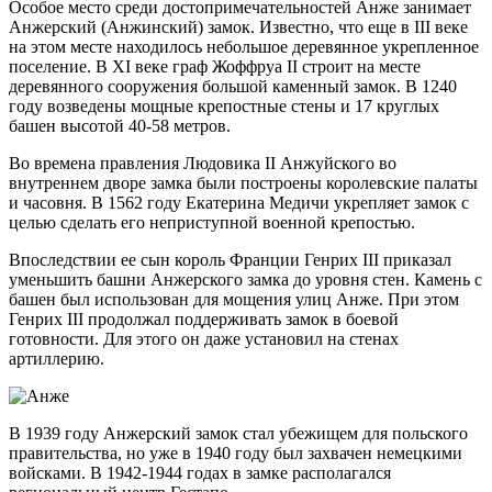
Особое место среди достопримечательностей Анже занимает
Анжерский (Анжинский) замок. Известно, что еще в III веке
на этом месте находилось небольшое деревянное укрепленное
поселение. В XI веке граф Жоффруа II строит на месте
деревянного сооружения большой каменный замок. В 1240
году возведены мощные крепостные стены и 17 круглых
башен высотой 40-58 метров.
Во времена правления Людовика II Анжуйского во
внутреннем дворе замка были построены королевские палаты
и часовня. В 1562 году Екатерина Медичи укрепляет замок с
целью сделать его неприступной военной крепостью.
Впоследствии ее сын король Франции Генрих III приказал
уменьшить башни Анжерского замка до уровня стен. Камень с
башен был использован для мощения улиц Анже. При этом
Генрих III продолжал поддерживать замок в боевой
готовности. Для этого он даже установил на стенах
артиллерию.
В 1939 году Анжерский замок стал убежищем для польского
правительства, но уже в 1940 году был захвачен немецкими
войсками. В 1942-1944 годах в замке располагался