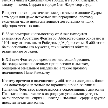
замок Пуансе в одноименном городе, а в 15 километрах к
западу — замок Серран в городе Сен-Жорж-сюр-Луар.
В окрестностях практически каждого замка в долине Луары
есть один или даже несколько виноградников, поэтому
экскурсии часто предусматривают дегустацию лучших
образцов местных вин.
В 55 километрах к юго-востоку от Анже находится
знаменитое Аббатство Фонтевро. Аббатство было основано в
1101 году отшельником Робертом д’Арбрисселем. В аббатстве
были основаны как мужская, так и женская обители,
разделенные оградой.
В XII веке Фонтевро переживает настоящий расцвет,
благодаря многочисленным привилегиям и льготам,
обширным земельным владениям, а также прямому
подчинению Папе Римскому.
К этому времени в подчинении у аббатства находилось более
120 монастырей не только во Франции, но и в Англии и
Испании. Фонтевро превратилось в сокровищницу династии
Плантагенетов, а также в их родовую усыпальницу: здесь
были погребены Генрих II, Ричард I Львиное Сердце и другие
представители династии.