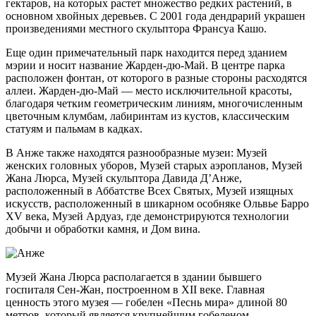
гектаров, на которых растет множество редких растений, в
основном хвойных деревьев. С 2001 года дендрарий украшен
произведениями местного скульптора Франсуа Кашо.
Еще один примечательный парк находится перед зданием
мэрии и носит название Жарден-дю-Май. В центре парка
расположен фонтан, от которого в разные стороны расходятся
аллеи. Жарден-дю-Май — место исключительной красоты,
благодаря четким геометрическим линиям, многочисленным
цветочным клумбам, лабиринтам из кустов, классическим
статуям и пальмам в кадках.
В Анже также находятся разнообразные музеи: Музей
женских головных уборов, Музей старых аэропланов, Музей
Жана Люрса, Музей скульптора Давида Д’Анже,
расположенный в Аббатстве Всех Святых, Музей изящных
искусств, расположенный в шикарном особняке Ольвье Барро
XV века, Музей Ардуаз, где демонстрируются технологии
добычи и обработки камня, и Дом вина.
Музей Жана Люрса располагается в здании бывшего
госпиталя Сен-Жан, построенном в XII веке. Главная
ценность этого музея — гобелен «Песнь мира» длиной 80
метров, который является крупнейшим гобеленом