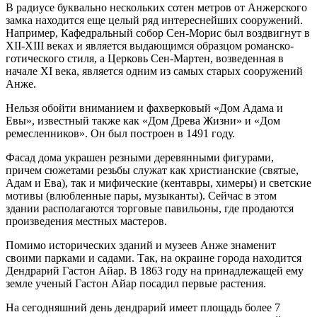
В радиусе буквально нескольких сотен метров от Анжерского
замка находится еще целый ряд интереснейших сооружений.
Например, Кафедральный собор Сен-Морис был воздвигнут в
XII-XIII веках и является выдающимся образцом романско-
готического стиля, а Церковь Сен-Мартен, возведенная в
начале XI века, является одним из самых старых сооружений
Анже.
Нельзя обойти вниманием и фахверковый «Дом Адама и
Евы», известный также как «Дом Древа Жизни» и «Дом
ремесленников». Он был построен в 1491 году.
Фасад дома украшен резными деревянными фигурами,
причем сюжетами резьбы служат как христианские (святые,
Адам и Ева), так и мифические (кентавры, химеры) и светские
мотивы (влюбленные пары, музыканты). Сейчас в этом
здании располагаются торговые павильоны, где продаются
произведения местных мастеров.
Помимо исторических зданий и музеев Анже знаменит
своими парками и садами. Так, на окраине города находится
Дендрарий Гастон Айар. В 1863 году на принадлежащей ему
земле ученый Гастон Айар посадил первые растения.
На сегодняшний день дендрарий имеет площадь более 7