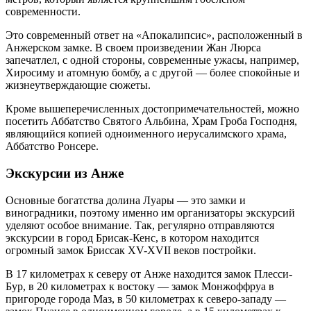
современности.
Это современный ответ на «Апокалипсис», расположенный в
Анжерском замке. В своем произведении Жан Люрса
запечатлел, с одной стороны, современные ужасы, например,
Хиросиму и атомную бомбу, а с другой — более спокойные и
жизнеутверждающие сюжеты.
Кроме вышеперечисленных достопримечательностей, можно
посетить Аббатство Святого Альбина, Храм Гроба Господня,
являющийся копией одноименного иерусалимского храма,
Аббатство Ронсере.
Экскурсии из Анже
Основные богатства долина Луары — это замки и
виноградники, поэтому именно им организаторы экскурсий
уделяют особое внимание. Так, регулярно отправляются
экскурсии в город Брисак-Кенс, в котором находится
огромный замок Бриссак XV-XVII веков постройки.
В 17 километрах к северу от Анже находится замок Плесси-
Бур, в 20 километрах к востоку — замок Монжоффруа в
пригороде города Маз, в 50 километрах к северо-западу —