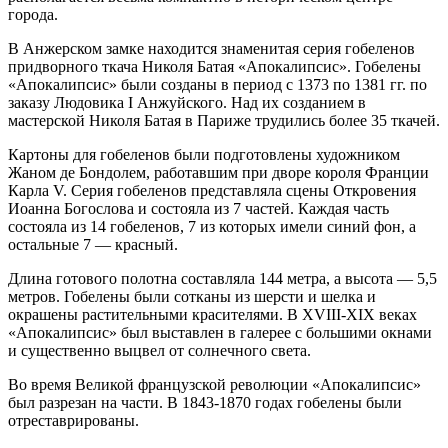
города.
В Анжерском замке находится знаменитая серия гобеленов
придворного ткача Николя Батая «Апокалипсис». Гобелены
«Апокалипсис» были созданы в период с 1373 по 1381 гг. по
заказу Людовика I Анжуйского. Над их созданием в
мастерской Николя Батая в Париже трудились более 35 ткачей.
Картоны для гобеленов были подготовлены художником
Жаном де Бондолем, работавшим при дворе короля Франции
Карла V. Серия гобеленов представляла сцены Откровения
Иоанна Богослова и состояла из 7 частей. Каждая часть
состояла из 14 гобеленов, 7 из которых имели синий фон, а
остальные 7 — красный.
Длина готового полотна составляла 144 метра, а высота — 5,5
метров. Гобелены были сотканы из шерсти и шелка и
окрашены растительными красителями. В XVIII-XIX веках
«Апокалипсис» был выставлен в галерее с большими окнами
и существенно выцвел от солнечного света.
Во время Великой французской революции «Апокалипсис»
был разрезан на части. В 1843-1870 годах гобелены были
отреставрированы.