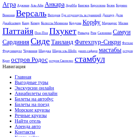
Агра
Анкара
Аджман
Аль-Айн
Арабба
Бангкок
Барселона
Белек
Бормио
Версаль
Венеция
Витория
Где отдохнуть за границей
Дахшур
Дели
Корфу
Джайсалмер
Каир
Кемер
Колоссы Мемнона
Кордова
Мармарис
Милан
Паттайя
Пхукет
Самуи
Пхи-Пхи
Ривьера
Рим
Салоники
Сиде
Сардиния
Таиланд
Фатехпур-Сикри
Фетхие
мастабы
Фрауэнкирхе
Червиния
Шарджа
Шарм-эль-Шейх
джип-сафари
остров
стамбул
остров Родос
Крит
остров Скопелос
Навигация
Главная
Выгодные туры
Экскурсии онлайн
Авиабилеты онлайн
Билеты на автобус
Билеты на поезд
Морские круизы
Речные круизы
Найти отель
Аренда авто
Контакты