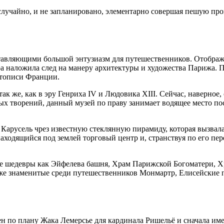
лучайно, и не запланировано, элементарно совершая пешую прог
дставляющими большой энтузиазм для путешественников. Отобра
ра наложила след на манеру архитектуры и художества Парижа.
етописи Франции.
ак же, как в эру Генриха IV и Людовика XIII. Сейчас, наверное,
ых творений, данный музей по праву занимает водящее место п
Карусель чрез известную стеклянную пирамиду, которая вызвала
одящийся под землей торговый центр и, странствуя по его перех
ые шедевры как Эйфелева башня, Храм Парижской Богоматери, 
 же знаменитые среди путешественников Монмартр, Елисейские п
н по плану Жака Лемерсье для кардинала Ришельё и сначала им