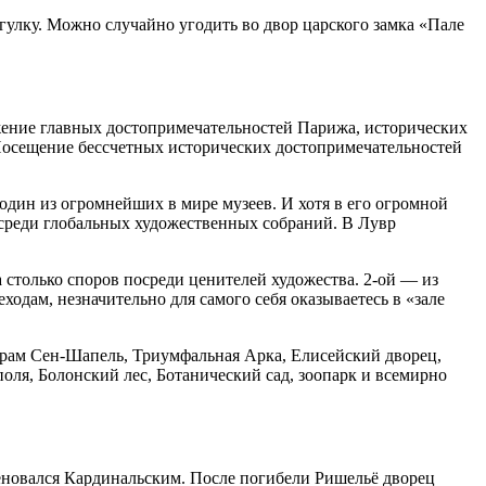
улку. Можно случайно угодить во двор царского замка «Пале
жение главных достопримечательностей Парижа, исторических
 Посещение бессчетных исторических достопримечательностей
 один из огромнейших в мире музеев. И хотя в его огромной
осреди глобальных художественных собраний. В Лувр
 столько споров посреди ценителей художества. 2-ой — из
одам, незначительно для самого себя оказываетесь в «зале
Храм Сен-Шапель, Триумфальная Арка, Елисейский дворец,
оля, Болонский лес, Ботанический сад, зоопарк и всемирно
еновался Кардинальским. После погибели Ришельё дворец