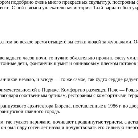
тором подобрано очень много прекрасных скульптур, построены 
нте. С ней связана увлекательная история: 1-ый вариант был укр
 за тем во всякое время отыщете вы сотки людей за журналами. 
двенадцати часов ночи, то нужно обязательно пролить слезу ум
стойные дети, фонтанчик шумит и одинаковым плеском потоков 
нчиков немало, и всюду — то же самое, так будто сердце радует
примечательностей в Париже. Комфортно размещен Пале — Рояль 
благодаря собственным бутикам, ресторанам с комфортными терр
анцузского архитектора Бюрена, поставленные в 1986 г. во дво
ранцузской главного города.
ом, где гуляют парижане, почивают продвинутые туристы, а дет
он был пару сотен лет назад и почувствовать его сильную энерг