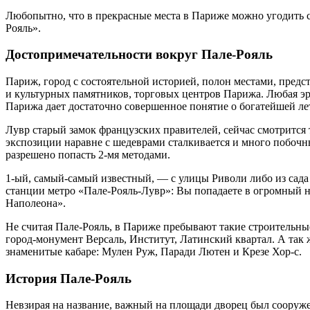
Любопытно, что в прекрасные места в Париже можно угодить с
Рояль».
Достопримечательности вокруг Пале-Рояль
Париж, город с состоятельной историей, полон местами, пре
и культурных памятников, торговых центров Парижа. Любая э
Парижа дает достаточно совершенное понятие о богатейшей л
Лувр старый замок французских правителей, сейчас смотрится т
экспозиции наравне с шедеврами сталкивается и много побочн
разрешено попасть 2-мя методами.
1-ый, самый-самый известный, — с улицы Риволи либо из сада 
станции метро «Пале-Рояль-Лувр»: Вы попадаете в огромный нах
Наполеона».
Не считая Пале-Рояль, в Париже пребывают такие строительн
город-монумент Версаль, Институт, Латинский квартал. А так
знаменитые кабаре: Мулен Руж, Паради Лютен и Крезе Хор-с.
История Пале-Рояль
Невзирая на название, важный на площади дворец был сооруже