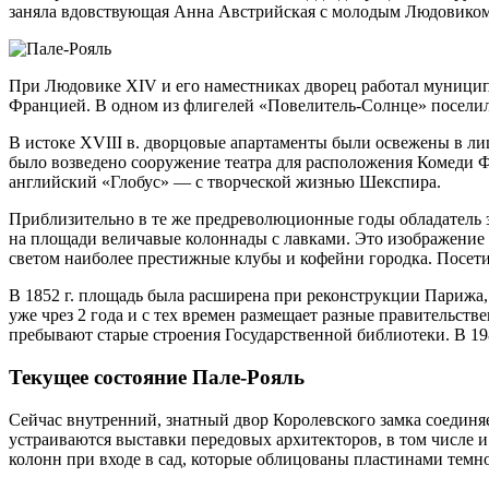
заняла вдовствующая Анна Австрийская с молодым Людовиком 
При Людовике XIV и его наместниках дворец работал муницип
Францией. В одном из флигелей «Повелитель-Солнце» поселил 
В истоке XVIII в. дворцовые апартаменты были освежены в лиш
было возведено сооружение театра для расположения Комеди Фр
английский «Глобус» — с творческой жизнью Шекспира.
Приблизительно в те же предреволюционные годы обладатель 
на площади величавые колоннады с лавками. Это изображение
светом наиболее престижные клубы и кофейни городка. Посет
В 1852 г. площадь была расширена при реконструкции Парижа,
уже чрез 2 года и с тех времен размещает разные правительс
пребывают старые строения Государственной библиотеки. В 1
Текущее состояние Пале-Рояль
Сейчас внутренний, знатный двор Королевского замка соединяе
устраиваются выставки передовых архитекторов, в том числе
колонн при входе в сад, которые облицованы пластинами темн