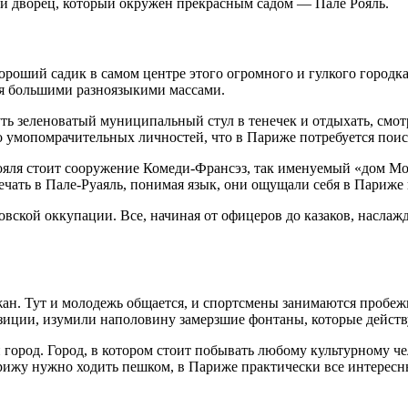
й дворец, который окружен прекрасным садом — Пале Рояль.
роший садик в самом центре этого огромного и гулкого городка
тся большими разноязыкими массами.
уть зеленоватый муниципальный стул в тенечек и отдыхать, смо
о умопомрачительных личностей, что в Париже потребуется поис
ояля стоит сооружение Комеди-Франсэз, так именуемый «дом Мо
ать в Пале-Руаяль, понимая язык, они ощущали себя в Париже 
вской оккупации. Все, начиная от офицеров до казаков, насла
н. Тут и молодежь общается, и спортсмены занимаются пробежк
озиции, изумили наполовину замерзшие фонтаны, которые дейст
од. Город, в котором стоит побывать любому культурному челов
ижу нужно ходить пешком, в Париже практически все интересные