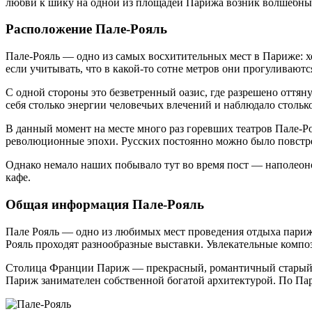
любви к шику на одной из площадей Парижа возник волшебны
Расположение Пале-Рояль
Пале-Рояль — одно из самых восхитительных мест в Париже: хо
если учитывать, что в какой-то сотне метров они прогуливаю
С одной стороны это безветренный оазис, где разрешено оттян
себя столько энергии человечьих влечений и наблюдало стольк
В данный момент на месте много раз горевших театров Пале-Р
революционные эпохи. Русских постоянно можно было повстреч
Однако немало наших побывало тут во время пост — наполеоно
кафе.
Общая информация Пале-Рояль
Пале Рояль — одно из любимых мест проведения отдыха парижа
Рояль проходят разнообразные выставки. Увлекательные комп
Столица Франции Париж — прекрасный, романтичный старый гор
Париж занимателен собственной богатой архитектурой. По Пар