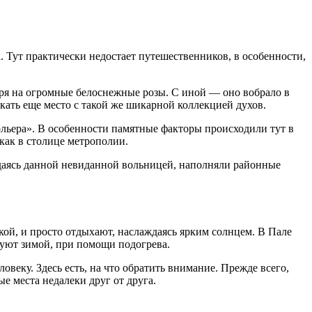
. Тут практически недостает путешественников, в особенности,
тря на огромные белоснежные розы. С иной — оно вобрало в
кать еще место с такой же шикарной коллекцией духов.
льера». В особенности памятные факторы происходили тут в
как в столице метрополии.
ждаясь данной невиданной вольницей, наполняли районные
ой, и просто отдыхают, наслаждаясь ярким солнцем. В Пале
вуют зимой, при помощи подогрева.
еку. Здесь есть, на что обратить внимание. Прежде всего,
 места недалеки друг от друга.