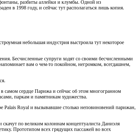
фонтаны, разбиты аллейки и клумбы. Одной из
аден в 1998 году, и сейчас тут располагаться лишь копия.
Остроумная небольшая индустрия выстроила тут некоторое
иления. Бесчисленные супруги ходят со своими бесчисленными
напоминает вам о чем-то покойном, негромком, всегдашнем,
ся.
в самом сердце Парижа и сейчас об этом многогранном
асами, паркам и памятникам художества.
ре Palais Royal и вызывавшие столько неповиновений парижан,
ки скачут по великим колоннам концептуалиста Даниэля
етику. Прототипом всех грядущих пассажей во всех