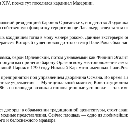
XIV, позже тут поселился кардинал Мазарини.
альной резиденцией баронов Орлеанских, и в детство Людовика
собственную фаворитку герцогиню де Лавальер; вслед за тем он
ь входившем тогда в моду манере рококо. Данные экстерьеры бы
ансез. Который существовал до этого театр Пале-Рояль был нас
замка, барон Орлеанский, потом узнаваемый как Филипп Эгали
 популизма принесло барону Орлеанскому местоположение самых
ивший Париж в 1790 году Николай Карамзин именовал Пале-Роял
 предпринятой под управлением дворянина Османа. Во время Па
твенные учреждения — Муниципальный комитет, Конституционный
986 г. на площади возникли инновационные установки — так им
т две эры: в обрамлении традиционной архитектуры, стоят аванг
 и модные представления. Сейчас площадь — одно из любимейши
ого и белоснежного мрамора.