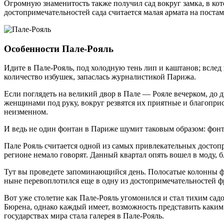
Огромную знаменитость также получил сад вокруг замка, в ко
достопримечательностей сада считается малая армата на постаме
Особенности Пале-Рояль
Идите в Пале-Рояль, под холодную тень лип и каштанов; вслед
количество избушек, запаслась журналистикой Парижа.
Если поглядеть на великий двор в Пале — Рояле вечерком, до 
женщинами под руку, вокруг резвятся их приятные и благопри
неизменном.
И ведь не один фонтан в Париже шумит таковым образом: фонта
Пале Рояль считается одной из самых привлекательных досто
регионе немало говорят. Данный квартал опять вошел в моду, 
Тут вы проведете запоминающийся день. Полосатые колонны фр
ныне перевоплотился еще в одну из достопримечательностей ф
Вот уже столетие как Пале-Рояль угомонился и стал тихим сад
Бюрена, однако каждый имеет, возможность представить каким 
государствах мира стала галерея в Пале-Рояль.