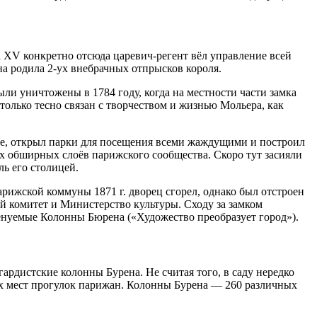
 XV конкретно отсюда царевич-регент вёл управление всей
а родила 2-ух внебрачных отпрысков короля.
ли уничтожены в 1784 году, когда на местности части замка
только тесно связан с творчеством и жизнью Мольера, как
те, открыл парки для посещения всеми жаждущими и построил
 обширных слоёв парижского сообщества. Скоро тут засияли
ь его столицей.
рижской коммуны 1871 г. дворец сгорел, однако был отстроен
 комитет и Министерство культуры. Сходу за замком
енуемые Колонны Бюрена («Художество преобразует город»).
ардистские колонны Бурена. Не считая того, в саду нередко
х мест прогулок парижан. Колонны Бурена — 260 различных