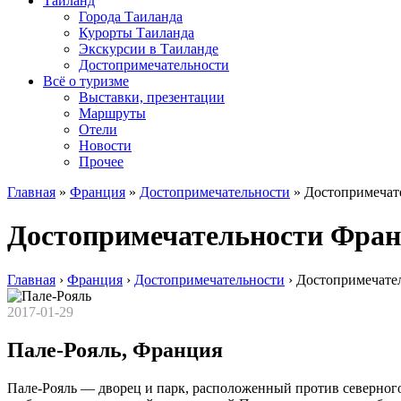
Таиланд
Города Таиланда
Курорты Таиланда
Экскурсии в Таиланде
Достопримечательности
Всё о туризме
Выставки, презентации
Маршруты
Отели
Новости
Прочее
Главная
»
Франция
»
Достопримечательности
»
Достопримечат
Достопримечательности Фра
Главная
›
Франция
›
Достопримечательности
›
Достопримечате
2017-01-29
Пале-Рояль, Франция
Пале-Рояль — дворец и парк, расположенный против северног