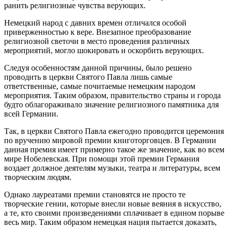
ранить религиозные чувства верующих.
Немецкий народ с давних времен отличался особой
приверженностью к вере. Внезапное преобразование
религиозной светочи в место проведения различных
мероприятий, могло шокировать и оскорбить верующих.
Следуя особенностям данной причины, было решено
проводить в церкви Святого Павла лишь самые
ответственные, самые почитаемые немецким народом
мероприятия. Таким образом, правительство страны и города
будто облагораживало значение религиозного памятника для
всей Германии.
Так, в церкви Святого Павла ежегодно проводится церемония
по вручению мировой премии книготорговцев. В Германии
данная премия имеет примерно такое же значение, как во всем
мире Нобелевская. При помощи этой премии Германия
воздает должное деятелям музыки, театра и литературы, всем
творческим людям.
Однако лауреатами премии становятся не просто те
творческие гении, которые внесли новые веяния в искусство,
а те, кто своими произведениями сплачивает в едином порыве
весь мир. Таким образом немецкая нация пытается доказать,