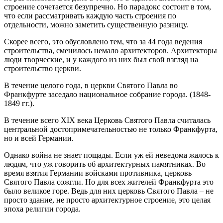
строение сочетается безупречно. Но парадокс состоит в том,
что если рассматривать каждую часть строения по
отдельности, можно заметить существенную разницу.
Скорее всего, это обусловлено тем, что за 44 года ведения
строительства, сменилось немало архитекторов. Архитекторы
люди творческие, и у каждого из них был свой взгляд на
строительство церкви.
В течение целого года, в церкви Святого Павла во
Франкфурте заседало национальное собрание города. (1848-
1849 гг.).
В течение всего XIX века Церковь Святого Павла считалась
центральной достопримечательностью не только Франкфурта,
но и всей Германии.
Однако война не знает пощады. Если уж ей неведома жалось к
людям, что уж говорить об архитектурных памятниках. Во
время взятия Германии войсками противника, церковь
Святого Павла сожгли. Но для всех жителей Франкфурта это
было великое горе. Ведь для них церковь Святого Павла – не
просто здание, не просто архитектурное строение, это целая
эпоха религии города.