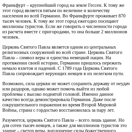
Франкфурт – крупнейший город на земле Гессен. К тому же
этот город является пятым по величине и количеству
населения во всей Германии. Во Франкфурте проживает 870
тысяч человек. К тому же этот город ежегодно посещают
миллионы туристов. Если же говорить о численности города
из расчета вместе с пригородами, то она больше 2 миллионов
человек.
Церковь Святого Павла является одним из центральных
религиозных сооружений во всей стране. Церковь Святого
Павла – символ веры и единства немецкой нации. На
протяжении своей истории, Германии пришлось пережить
немало взлетов и падений. С 1789 года Церковь Святого
Павла сопровождает верующих немцев в их нелегком пути.
Возможно, сила церкви не может сохранить державу от неудач
или раздоров, однако может помочь выйти из любой
проблемы с высоко поднятой головой. Именно данное
качество всегда демонстрировала Германия. Даже после
сокрушительного поражения во время Второй Мировой
Войны, страна с гордостью восстановилась за пару лет.
Разумеется, церковь Святого Павла – всего лишь здание. Но
для сотен тысяч немцев, а также для миллионов туристов это
здание – светоч веры, воплощение силы божественного