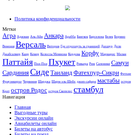
Политика конфиденциальности
Метки
Агра
Анкара
Аджман
Аль-Айн
Арабба
Бангкок
Барселона
Белек
Бормио
Версаль
Венеция
Витория
Где отдохнуть за границей
Дахшур
Дели
Корфу
Джайсалмер
Каир
Кемер
Колоссы Мемнона
Кордова
Мармарис
Милан
Паттайя
Пхукет
Самуи
Пхи-Пхи
Ривьера
Рим
Салоники
Сиде
Сардиния
Таиланд
Фатехпур-Сикри
Фетхие
мастабы
Фрауэнкирхе
Червиния
Шарджа
Шарм-эль-Шейх
джип-сафари
остров
стамбул
остров Родос
Крит
остров Скопелос
Навигация
Главная
Выгодные туры
Экскурсии онлайн
Авиабилеты онлайн
Билеты на автобус
Билеты на поезд