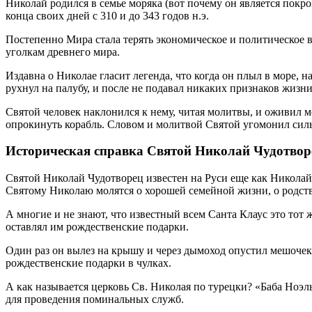
Николай родился в семье моряка (вот почему он является покр
конца своих дней с 310 и до 343 годов н.э.
Постепенно Мира стала терять экономическое и политическое в
уголкам древнего мира.
Издавна о Николае гласит легенда, что когда он плыл в море, н
рухнул на палубу, и после не подавал никаких признаков жизни
Святой человек наклонился к нему, читая молитвы, и оживил м
опрокинуть корабль. Словом и молитвой Святой угомонил сил
Историческая справка Святой Николай Чудотвор
Святой Николай Чудотворец известен на Руси еще как Николай 
Святому Николаю молятся о хорошей семейной жизни, о родств
А многие и не знают, что известный всем Санта Клаус это тот
оставлял им рождественские подарки.
Один раз он вылез на крышу и через дымоход опустил мешочек 
рождественские подарки в чулках.
А как называется церковь Св. Николая по турецки? «Баба Ноэ
для проведения поминальных служб.