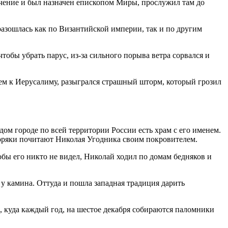
учение и был назначен епископом Миры, прослужил там до
разошлась как по Византийской империи, так и по другим
чтобы убрать парус, из-за сильного порыва ветра сорвался и
рем к Иерусалиму, разыгрался страшный шторм, который грозил
ом городе по всей территории России есть храм с его именем.
моряки почитают Николая Угодника своим покровителем.
обы его никто не видел, Николай ходил по домам бедняков и
 у камина. Оттуда и пошла западная традиция дарить
, куда каждый год, на шестое декабря собираются паломники