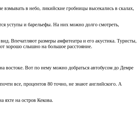
че взмывать в небо, ликийские гробницы высекались в скалах,
тся уступы и барельефы. На них можно долго смотреть,
 вид. Впечатляют размеры амфитеатра и его акустика. Туристы,
пот хорошо слышно на большое расстояние.
 на востоке. Вот по нему можно добраться автобусом до Демре
очти все, процентов 80 точно, не знают английского. А
а яхте на остров Кекова.