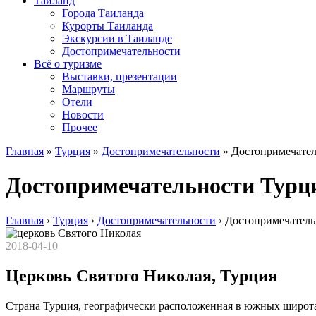
Таиланд
Города Таиланда
Курорты Таиланда
Экскурсии в Таиланде
Достопримечательности
Всё о туризме
Выставки, презентации
Маршруты
Отели
Новости
Прочее
Главная
»
Турция
»
Достопримечательности
»
Достопримечател
Достопримечательности Турци
Главная
›
Турция
›
Достопримечательности
›
Достопримечатель
2018-04-10
Церковь Святого Николая, Турция
Страна Турция, географически расположенная в южных широта