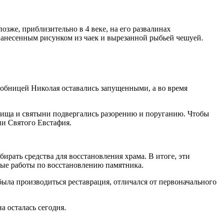
озже, приблизительно в 4 веке, на его развалинах
нанесенным рисунком из чаек и вырезанной рыбьей чешуей.
робницей Николая оставались запущенными, а во время
илища и святыни подвергались разорению и поруганию. Чтобы
ни Святого Евстафия.
бирать средства для восстановления храма. В итоге, эти
вые работы по восстановлению памятника.
была производиться реставрация, отличался от первоначального
а осталась сегодня.