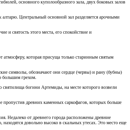
ибюлей, основного куполообразного зала, двух боковых залов
к алтарю. Центральный основной зал разделяется арочными
ие и святость этого места, его спокойствие и
т атмосферу, которая присуща только старинным святым
ские символы, обозначают они сердце (червы) и рану (бубны)
то большим грехом.
о святилища богини Артемиды, на месте которого возвели
 не пропустив древних каменных саркофагов, которых больше
ния. Недалеко от древнего города расположены древние
, находятся довольно высоко в скальных утесах. Это место еще