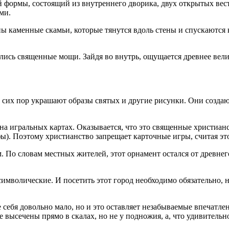
 формы, состоящий из внутреннего дворика, двух открытых вест
ми.
ы каменные скамьи, которые тянутся вдоль стены и спускаются 
лись священные мощи. Зайдя во внутрь, ощущается древнее велич
 сих пор украшают образы святых и другие рисунки. Они создаю
 на игральных картах. Оказывается, что это священные христиан
рефы). Поэтому христианство запрещает карточные игры, считая э
 По словам местных жителей, этот орнамент остался от древнег
символические. И посетить этот город необходимо обязательно,
 себя довольно мало, но и это оставляет незабываемые впечатле
высечены прямо в скалах, но не у подножия, а, что удивительно