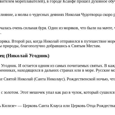
овителем мореплавателей), в городе Ксанфе прошел духовное об
лияние, а молва о чудесных деяниях Николая Чудотворца скоро 
ачалась очень сильная буря. Один из моряков, что были на мачте, 
.
оряка. Второй раз, когда Николай отправился в путешествие мо
ы природы, благополучно добравшись к Святым Местам.
ец (Николай Угодник)
Угодник. И остается одним из самых почитаемых святых. В кажд
енниках, находящихся в дальних странах или в море. Русские 
 же Святой Николай (Санта Николаус). Рождественской ночью, чт
с золотом. Этот мешочек упал как раз в чулок, который сушился
ль Килизе» — Церковь Санта Клауса или Церковь Отца Рождества