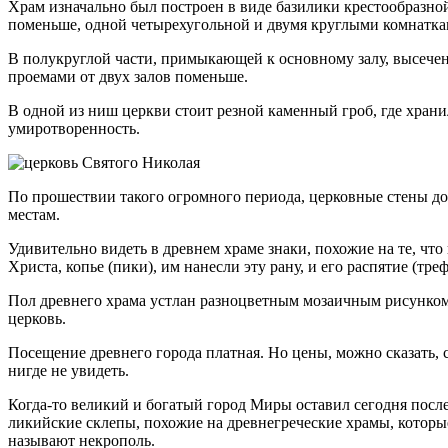
Храм изначально был построен в виде базилики крестообразной
поменьше, одной четырехугольной и двумя круглыми комнатка
В полукруглой части, примыкающей к основному залу, высечен
проемами от двух залов поменьше.
В одной из ниш церкви стоит резной каменный гроб, где храни
умиротворенность.
По прошествии такого огромного периода, церковные стены до
местам.
Удивительно видеть в древнем храме знаки, похожие на те, что
Христа, копье (пики), им нанесли эту рану, и его распятие (т
Пол древнего храма устлан разноцветным мозаичным рисунком.
церковь.
Посещение древнего города платная. Но цены, можно сказать, 
нигде не увидеть.
Когда-то великий и богатый город Миры оставил сегодня после
ликийские склепы, похожие на древнегреческие храмы, которые 
называют некрополь.