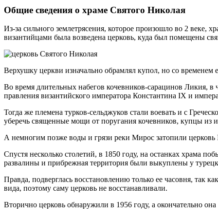
Общие сведения о храме Святого Николая
Из-за сильного землетрясения, которое произошло во 2 веке, х
византийцами была возведена церковь, куда был помещены свя
Верхушку церкви изначально обрамлял купол, но со временем е
Во время длительных набегов кочевников-сарацинов Ликия, в 
правления византийского императора Константина IX и императ
Тогда же племена турков-сельджуков стали воевать и с Гречес
уберечь священные мощи от поругания кочевников, купцы из и
А немногим позже воды и грязи реки Мирос затопили церковь 
Спустя несколько столетий, в 1850 году, на останках храма по
развалины и прибрежная территория были выкуплены у турецко
Правда, подверглась восстановлению только ее часовня, так ка
вида, поэтому саму церковь не восстанавливали.
Вторично церковь обнаружили в 1956 году, а окончательно она б