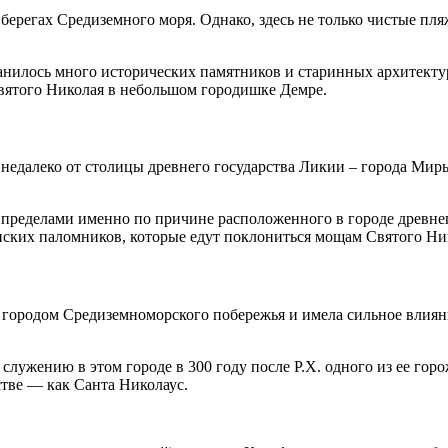
а берегах Средиземного моря. Однако, здесь не только чистые п
хранилось много исторических памятников и старинных архитек
Святого Николая в небольшом городишке Демре.
едалеко от столицы древнего государства Ликии – города Миры,
и пределами именно по причине расположенного в городе древне
анских паломников, которые едут поклониться мощам Святого Ни
городом Средиземноморского побережья и имела сильное влияни
служению в этом городе в 300 году после Р.Х. одного из ее гор
стве — как Санта Николаус.