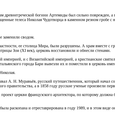
рам древнегреческой богини Артемиды был сильно поврежден, а п
щенные телеса Николая Чудотворца в каменном резном гробе с 
е заменили сводом.
частности, ее столица Мира, были разрушены. А храм вместе с г
рицы Зои (XI век), церковь восстановили и обнесли стенами.
кой империей, и с Византийской империей, а христианские свят
тальянского города Бари вывезли их и поместили в церковь име
Николая.
бывал А. Н. Муравьёв, русский путешественник, который начал со
го правительства, а в 1858 году русские ученые произвели пер
к проект церкви французского архитектора, по которому должна 
ыла раскопана и отреставрирована в году 1989, и в этом виде он