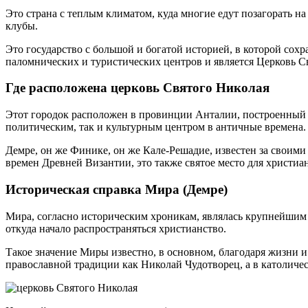
Это страна с теплым климатом, куда многие едут позагорать н
клубы.
Это государство с большой и богатой историей, в которой со
паломнических и туристических центров и является Церковь 
Где расположена церковь Святого Николая
Этот городок расположен в провинции Анталии, построенный н
политическим, так и культурным центром в античные времена.
Демре, он же Финике, он же Кале-Решадие, известен за своим
времен Древней Византии, это также святое место для христи
Историческая справка Мира (Демре)
Мира, согласно историческим хроникам, являлась крупнейшим 
откуда начало распространяться христианство.
Такое значение Миры известно, в основном, благодаря жизни и 
православной традиции как Николай Чудотворец, а в католиче