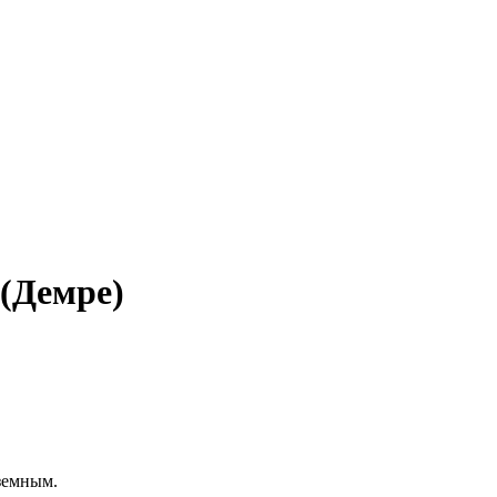
(Демре)
земным.