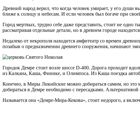
Древний народ верил, что когда человек умирает, у его души в
ближе к солнцу и небесам. И если человек был богаче при свое
Город мертвых, трудно себе даже представить, стоит не одно 
рассматривая отдельные детали, но в древнем городе находит
Недалеко от некрополя находится амфитеатр со времен древних
позабыв о предназначении древнего сооружения, начинают эмо
Городок Демре стоит возле шоссе D-400. Дорога проходит вдол
из Калкана, Каша, Финике, и Олимпоса. Из Каша поездка автоб
Конечно, в Миры Ликийские можно добираться самим, но это м
добираться в Демре необходимо с пересадками. Альтернативой 
Называется она «Демре-Мира-Кекова», стоит недорого, а включа