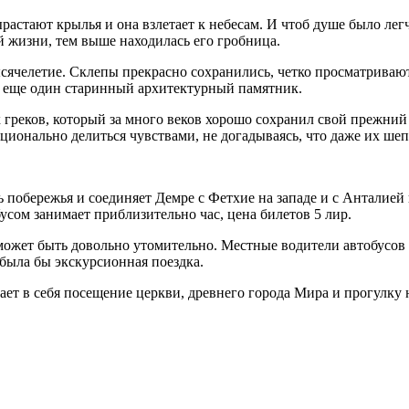
ырастают крылья и она взлетает к небесам. И чтоб душе было лег
й жизни, тем выше находилась его гробница.
тысячелетие. Склепы прекрасно сохранились, четко просматриваю
ся еще один старинный архитектурный памятник.
 греков, который за много веков хорошо сохранил свой прежний
ционально делиться чувствами, не догадываясь, что даже их ше
ь побережья и соединяет Демре с Фетхие на западе и с Анталией
усом занимает приблизительно час, цена билетов 5 лир.
ожет быть довольно утомительно. Местные водители автобусов п
была бы экскурсионная поездка.
ет в себя посещение церкви, древнего города Мира и прогулку н