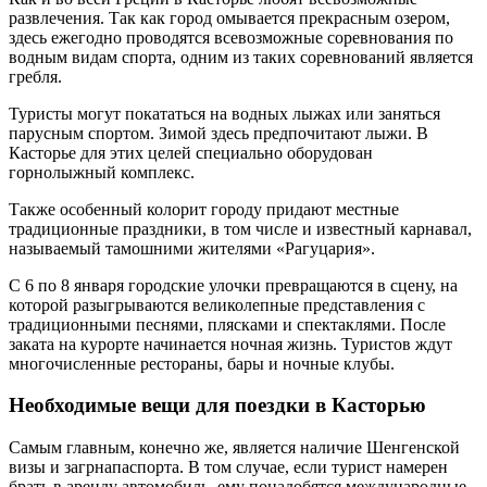
развлечения. Так как город омывается прекрасным озером,
здесь ежегодно проводятся всевозможные соревнования по
водным видам спорта, одним из таких соревнований является
гребля.
Туристы могут покататься на водных лыжах или заняться
парусным спортом. Зимой здесь предпочитают лыжи. В
Касторье для этих целей специально оборудован
горнолыжный комплекс.
Также особенный колорит городу придают местные
традиционные праздники, в том числе и известный карнавал,
называемый тамошними жителями «Рагуцария».
С 6 по 8 января городские улочки превращаются в сцену, на
которой разыгрываются великолепные представления с
традиционными песнями, плясками и спектаклями. После
заката на курорте начинается ночная жизнь. Туристов ждут
многочисленные рестораны, бары и ночные клубы.
Необходимые вещи для поездки в Касторью
Самым главным, конечно же, является наличие Шенгенской
визы и загрнапаспорта. В том случае, если турист намерен
брать в аренду автомобиль, ему понадобятся международные