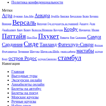
Политика конфиденциальности
Метки
Агра
Анкара
Аджман
Аль-Айн
Арабба
Бангкок
Барселона
Белек
Бормио
Версаль
Венеция
Витория
Где отдохнуть за границей
Дахшур
Дели
Корфу
Джайсалмер
Каир
Кемер
Колоссы Мемнона
Кордова
Мармарис
Милан
Паттайя
Пхукет
Самуи
Пхи-Пхи
Ривьера
Рим
Салоники
Сиде
Сардиния
Таиланд
Фатехпур-Сикри
Фетхие
мастабы
Фрауэнкирхе
Червиния
Шарджа
Шарм-эль-Шейх
джип-сафари
остров
стамбул
остров Родос
Крит
остров Скопелос
Навигация
Главная
Выгодные туры
Экскурсии онлайн
Авиабилеты онлайн
Билеты на автобус
Билеты на поезд
Морские круизы
Речные круизы
Найти отель