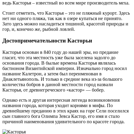
ведь Касторья – известный во всем мире производитель меха.
Стоит отметить, что Касторья – это не пляжный курорт. Здесь
нет ни одного пляжа, так как в озере купаться не принято.
Зато здесь можно насладиться тишиной, красотой природы и
гор, и, конечно же, рыбной ловлей.
Достопримечательности Касторьи
Касторья основан в 840 году до нашей эры, но предание
гласит, что эта местность уже была заселена задолго до
основания города. В былые времена Касторья являлась
бастионом Византийской империи. Изначально город носил
название Калетрон, а затем был переименован в
Диаклетьянополь. И только в средние века из-за большого
количества бобров в данной местности город назвали
Касторья, от древнегреческого «кастор» — бобер.
Однако есть и другая интересная легенда возникновения
названия города, которая уходит корнями в мифы. По
древнейшему преданию в этих краях на горе Сели поселился
сын главного бога Олимпа Зевса Кастор, его имя и стало
причиной наименования удивительного по красоте города.