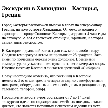
Экскурсии в Халкидики – Касторья,
Греция
Город Касторья расположен высоко в горах на северо-западе
Греции, на полуострове Халкидики. От международного
аэропорта в городе Солоники Касторью разделяют 4 часа езды
на автобусе. А вот с греческой столицей, Афинами, Касторья
связан авиатранспортом.
В Кастории идеальный климат для тех, кто не любит жару.
Средняя температура летом не превышает 25 градусов. Зато
зимы по греческим меркам очень холодные. Временами
температура опускается ниже нуля, из-за чего замерзает озеро.
Именно поэтому Касторья считается греческой «Сибирью».
Сразу необходимо отметить, что гостиниц в Касторье
немного. Это отели трех и четырех звезд, но с комфортными
номерами, оборудованными всем необходимым (кондиционер,
телевизор, телефон, сейф).
Продолжительность туров составляет от 7 до 14 дней,
экскурсии идеально подходят для семейных поездок, а также
для тех, кто является истинным ценителем изделий из меха,