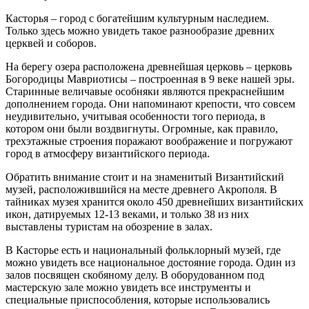
Касторья – город с богатейшим культурным наследием.
Только здесь можно увидеть такое разнообразие древних
церквей и соборов.
На берегу озера расположена древнейшая церковь – церковь
Богородицы Мавриотисы – построенная в 9 веке нашей эры.
Старинные величавые особняки являются прекраснейшим
дополнением города. Они напоминают крепости, что совсем
неудивительно, учитывая особенности того периода, в
котором они были воздвигнуты. Огромные, как правило,
трехэтажные строения поражают воображение и погружают
город в атмосферу византийского периода.
Обратить внимание стоит и на знаменитый Византийский
музей, расположившийся на месте древнего Акрополя. В
тайниках музея хранится около 450 древнейших византийских
икон, датируемых 12-13 веками, и только 38 из них
выставлены туристам на обозрение в залах.
В Касторье есть и национальный фольклорный музей, где
можно увидеть все национальное достояние города. Один из
залов посвящен скобяному делу. В оборудованном под
мастерскую зале можно увидеть все инструменты и
специальные приспособления, которые использовались