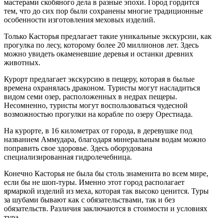
мастерами скобяного дела в разные эпохи. Город гордится
тем, что до сих пор были сохранены многие традиционные
особенности изготовления меховых изделий.
Только Касторья предлагает такие уникальные экскурсии, как
прогулка по лесу, которому более 20 миллионов лет. Здесь
можно увидеть окаменевшие деревья и останки древних
животных.
Курорт предлагает экскурсию в пещеру, которая в былые
времена охранялась драконом. Туристы могут насладиться
видом семи озер, расположенных в недрах пещеры.
Несомненно, туристы могут воспользоваться чудесной
возможностью прогулки на корабле по озеру Орестиада.
На курорте, в 16 километрах от города, в деревушке под
названием Аммудара, благодаря минеральным водам можно
поправить свое здоровье. Здесь оборудована
специализированная гидролечебница.
Конечно Касторья не была бы столь знаменита во всем мире,
если бы не шоп-туры. Именно этот город располагает
ярмаркой изделий из меха, которая так высоко ценится. Туры
за шубами бывают как с обязательствами, так и без
обязательств. Различия заключаются в стоимости и условиях
тура.