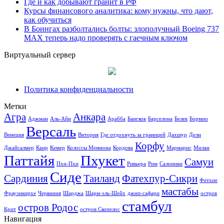
Где и как добывают гранит в РФ
Курсы финансового аналитика: кому нужны, что дают,
как обучиться
В Боингах разболтались болты: злополучный Boeing 737
MAX теперь надо проверять с гаечным ключом
Виртуальный сервер
Политика конфиденциальности
Метки
Агра
Анкара
Аджман
Аль-Айн
Арабба
Бангкок
Барселона
Белек
Бормио
Версаль
Венеция
Витория
Где отдохнуть за границей
Дахшур
Дели
Корфу
Джайсалмер
Каир
Кемер
Колоссы Мемнона
Кордова
Мармарис
Милан
Паттайя
Пхукет
Самуи
Пхи-Пхи
Ривьера
Рим
Салоники
Сиде
Сардиния
Таиланд
Фатехпур-Сикри
Фетхие
мастабы
Фрауэнкирхе
Червиния
Шарджа
Шарм-эль-Шейх
джип-сафари
остров
стамбул
остров Родос
Крит
остров Скопелос
Навигация