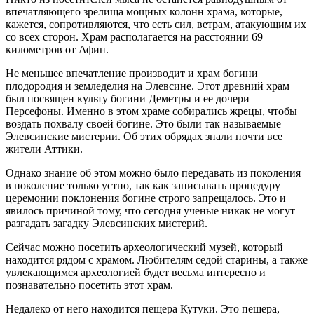
впечатляющего зрелища мощных колонн храма, которые,
кажется, сопротивляются, что есть сил, ветрам, атакующим их
со всех сторон. Храм располагается на расстоянии 69
километров от Афин.
Не меньшее впечатление производит и храм богини
плодородия и земледелия на Элевсине. Этот древний храм
был посвящен культу богини Деметры и ее дочери
Персефоны. Именно в этом храме собирались жрецы, чтобы
воздать похвалу своей богине. Это были так называемые
Элевсинские мистерии. Об этих обрядах знали почти все
жители Аттики.
Однако знание об этом можно было передавать из поколения
в поколение только устно, так как записывать процедуру
церемонии поклонения богине строго запрещалось. Это и
явилось причиной тому, что сегодня ученые никак не могут
разгадать загадку Элевсинских мистерий.
Сейчас можно посетить археологический музей, который
находится рядом с храмом. Любителям седой старины, а также
увлекающимся археологией будет весьма интересно и
познавательно посетить этот храм.
Недалеко от него находится пещера Кутуки. Это пещера,