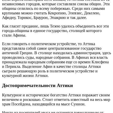
независимых городов, которые составляли союзы общин. Эти
общины селились по всему побережью. Среди них самыми
крупными можно считать Кекропию, Элевзис, Декелею,
Афидну, Торикос, Браурон, Эпакрию и так далее.
Как гласит предание, лишь Тезею удалось объединить все эти
города-общины в единое государство, столицей которого
стали Афины.
Если говорить о политическом устройстве, то Аттика
представляла собой самое централизованное государство
античной Греции. В столице находилась администрация, здесь
проводились суды, народные собрания. В Афинах вся власть
принадлежала народным собраниям еще со времен Клисфена
и Перикла. Выделение Афин в качестве столицы Аттики
сыграло решающую роль в политическом устройстве и
культурной жизни Аттики.
Достопримечательности Аттики
Культурное и историческое богатство Аттики поражает своим
величием и роскошью. Стоит отметить известный на весь мир
храм Посейдона, находящийся на мысе Сунион.
Никто из посетителей мыса не останется равнодушным от