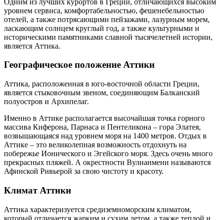
Одним из лучших курортов в Греции, отличающихся высоким
уровнем сервиса, комфортабельностью, фешенебельностью
отелей, а также потрясающими пейзажами, лазурным морем,
ласкающим солнцем круглый год, а также культурными и
историческими памятниками славной тысячелетней истории,
является Аттика.
Географическое положение Аттики
Аттика, расположенная в юго-восточной области Греции,
является стыковочным звеном, соединяющим Балканский
полуостров и Архипелаг.
Именно в Аттике располагается высочайшая точка горного
массива Киферона, Парнаса и Пентеликона – гора Элатея,
возвышающаяся над уровнем моря на 1400 метров. Отдых в
Аттике – это великолепная возможность отдохнуть на
побережье Ионического и Эгейского моря. Здесь очень много
прекрасных пляжей. А окрестности Вулианмени называются
Афинской Ривьерой за свою чистоту и красоту.
Климат Аттики
Аттика характеризуется средиземноморским климатом,
который отличается жарким и сухим летом, а также теплой и