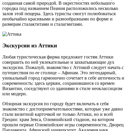
созданная самой природой. В окрестностях небольшого
городка под названием Пеания расположились несколько
залов этой пещеры. Здесь туристы смогут полюбоваться
необычайно красивыми и разнообразными по форме и
размерам сталактитами и сталагмитами.
Экскурсии из Аттики
Любая туристическая фирма предложит гостям Аттики
совершить по ней увлекательные и захватывающие дух
экскурсии. Пожалуй, знакомство с Аттикой следует начать с
путешествия по ее столице – Афинам. Это легендарный,
уникальный город гармонично сочетает в себе античность и
современность: здесь церкви, сохранившиеся со времен
Византии, соседствуют со зданиями в стиле неоклассицизм
или модерн.
Обзорная экскурсия по городу будет включать в себя
знакомство с достопримечательностями, которые уже давно
стали визитной карточкой не только Аттики, но и всей
Греции: храм Зевса, Олимпийский стадион, на котором
прошли первые Олимпийские игры современности, Дворец
Парламента, Афинский университет, Академия наук,