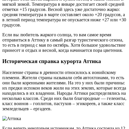
мягкой зимой. Температура в январе достигает своей средней
отметки +15 градусов. Весной здесь уже достаточно жарко:
средняя температура в марте составляет около +20 градусов, а
в летний период температура не опускается ниже +27 или +30
градусов.
Если вы любитель жаркого солнца, то вам самое время
отправиться в Аттику в самый разгар туристического сезона,
то есть в период с мая по октябрь. Хотя большое удовольствие
принесет и отдых и весной, когда начинается пора цветения.
Историческая справка курорта Аттика
Население страны в древности относилось к ионийскому
племени. Жители страны называли себя автохтонами, то есть
они были коренными жителями. На это у них были причины:
их предки испокон веков жили на этих землях, которые всегда
находились в их владении. Народы Аттики распределялись на
несколько классов. Среди них были благородные — гелеонты,
класс воинов – гоплитов, пастухов – эгикореев, а также класс
земледельцев – ергадеев.
Если верить некоторым источникам, то Аттика состояла из 12