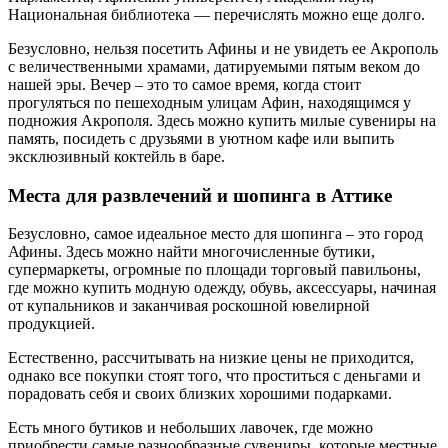
Национальная библиотека — перечислять можно еще долго.
Безусловно, нельзя посетить Афины и не увидеть ее Акрополь
с величественными храмами, датируемыми пятым веком до
нашей эры. Вечер – это то самое время, когда стоит
прогуляться по пешеходным улицам Афин, находящимся у
подножия Акрополя. Здесь можно купить милые сувениры на
память, посидеть с друзьями в уютном кафе или выпить
эксклюзивный коктейль в баре.
Места для развлечений и шопинга в Аттике
Безусловно, самое идеальное место для шопинга – это город
Афины. Здесь можно найти многочисленные бутики,
супермаркеты, огромные по площади торговый павильоны,
где можно купить модную одежду, обувь, аксессуары, начиная
от купальников и заканчивая роскошной ювелирной
продукцией.
Естественно, рассчитывать на низкие цены не приходится,
однако все покупки стоят того, что проститься с деньгами и
порадовать себя и своих близких хорошими подарками.
Есть много бутиков и небольших лавочек, где можно
приобрести самые разнообразные сувениры, которые местные