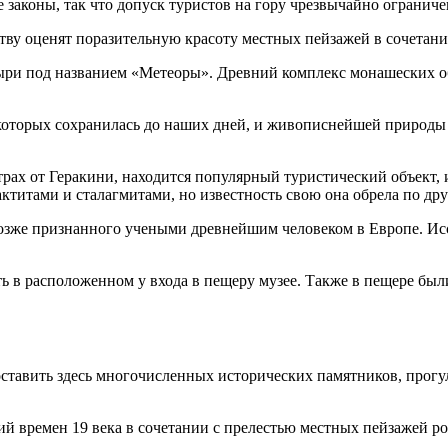
е законы, так что допуск туристов на гору чрезвычайно огранич
ству оценят поразительную красоту местных пейзажей в сочетан
ыри под названием «Метеоры». Древний комплекс монашеских о
 которых сохранилась до наших дней, и живописнейшей природы
трах от Геракини, находится популярный туристический объект,
титами и сталагмитами, но известность свою она обрела по др
позже признанного учеными древнейшим человеком в Европе. Исс
ь в расположенном у входа в пещеру музее. Также в пещере был
 оставить здесь многочисленных исторических памятников, прогу
й времен 19 века в сочетании с прелестью местных пейзажей р