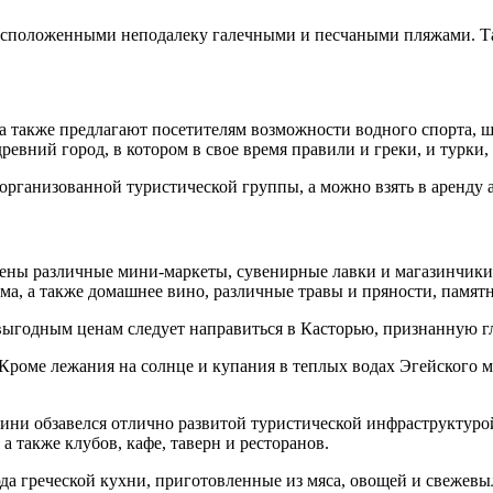
расположенными неподалеку галечными и песчаными пляжами. Та
а также предлагают посетителям возможности водного спорта, 
ревний город, в котором в свое время правили и греки, и турки
организованной туристической группы, а можно взять в аренду 
чены различные мини-маркеты, сувенирные лавки и магазинчики
ма, а также домашнее вино, различные травы и пряности, памят
выгодным ценам следует направиться в Касторью, признанную 
Кроме лежания на солнце и купания в теплых водах Эгейского 
кини обзавелся отлично развитой туристической инфраструктурой
 также клубов, кафе, таверн и ресторанов.
да греческой кухни, приготовленные из мяса, овощей и свежев