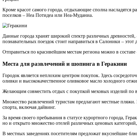
Кроме красот самого города, отдыхающие сполна насладятся 
поселков – Неа Потидеа или Неа-Муданиа.
Данные города хранят широкий спектр различных древностей, 
познавательных поездок стоит направиться в Салоники – этот д
Отправиться по красивейшим местам региона можно в составе 
Места для развлечений и шопинга в Геракини
Городок является неплохим центром покупок. Здесь сосредото
оливки и высококачественное оливковое масло холодного отжи
Желающим совместить отдых с покупкой меховых изделий по 
Множество развлечений туристам предлагают местные пляжи. 
спорта, включая дайвинг.
За время своего пребывания в статусе курортного города, Гера
но и открыто множество отелей различных ценовых категорий, а
В местных заведениях посетителям предложат вкуснейшие блю