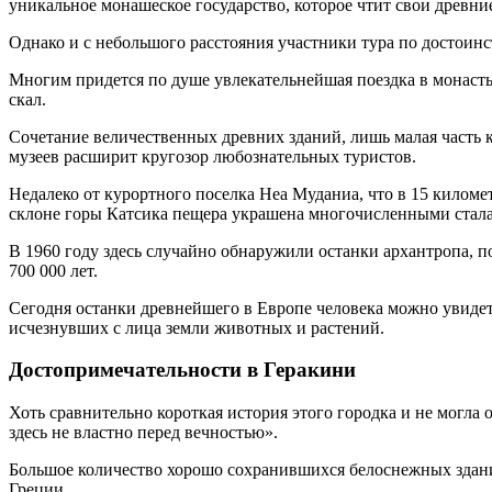
уникальное монашеское государство, которое чтит свои древни
Однако и с небольшого расстояния участники тура по достоин
Многим придется по душе увлекательнейшая поездка в монаст
скал.
Сочетание величественных древних зданий, лишь малая часть
музеев расширит кругозор любознательных туристов.
Недалеко от курортного поселка Неа Муданиа, что в 15 киломе
склоне горы Катсика пещера украшена многочисленными сталак
В 1960 году здесь случайно обнаружили останки архантропа, 
700 000 лет.
Сегодня останки древнейшего в Европе человека можно увидет
исчезнувших с лица земли животных и растений.
Достопримечательности в Геракини
Хоть сравнительно короткая история этого городка и не могла
здесь не властно перед вечностью».
Большое количество хорошо сохранившихся белоснежных здани
Греции.