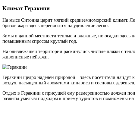
Климат Геракини
На мысе Ситония царит мягкий средиземноморский климат. Лето
бризов жара здесь переносится на удивление легко.
Зимы в данной местности теплые и влажные, но осадки здесь н
повышенным спросом круглый год.
На близлежащей территории раскинулись чистые пляжи с тепло
живописные пейзажи.
Геракини щедро наделен природой – здесь посетители найдут 
воздух, насыщенный ароматами кипариса и сосновых деревьев, 
Отдых в Геракини с присущей ему размеренностью должен пон
развиты умелым подходом к приему туристов и помножены на т