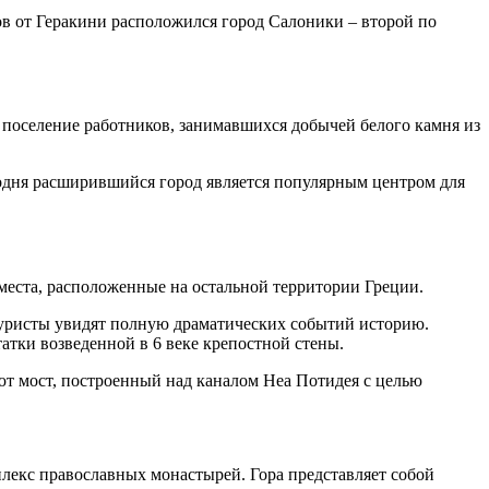
в от Геракини расположился город Салоники – второй по
е поселение работников, занимавшихся добычей белого камня из
годня расширившийся город является популярным центром для
 места, расположенные на остальной территории Греции.
туристы увидят полную драматических событий историю.
тки возведенной в 6 веке крепостной стены.
т мост, построенный над каналом Неа Потидея с целью
екс православных монастырей. Гора представляет собой