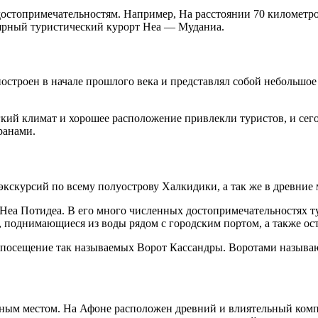
остопримечательностям. Например, На расстоянии 70 километро
лярный туристический курорт Неа — Муданиа.
построен в начале прошлого века и представлял собой небольшо
ягкий климат и хорошее расположение привлекли туристов, и се
ранами.
 экскурсий по всему полуострову Халкидики, а так же в древние
 Неа Потидеа. В его много численных достопримечательностях 
поднимающиеся из воды рядом с городским портом, а также оста
– посещение так называемых Ворот Кассандры. Воротами называю
ным местом. На Афоне расположен древний и влиятельный компл