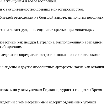
ен, а женщинам и вовсе воспрещен.
ии с внушительностью древних монастырских стен.
бителей расположен на большой высоте, на пологих вершинах
 захватывает дух, а посещение открытых при монастырях
 известный как пещера Петралона. Расположенная на западном
угой причине.
ледования определили возраст находки – он составил около
и найдены и другие любопытные артефакты, такие как останки
ливаясь по узким улочкам Геракини, туристы говорят: «Время
ождает ни с чем несравнимый колорит отдаленных уголков