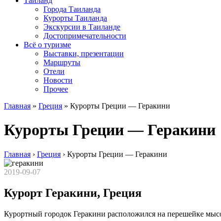
Таиланд
Города Таиланда
Курорты Таиланда
Экскурсии в Таиланде
Достопримечательности
Всё о туризме
Выставки, презентации
Маршруты
Отели
Новости
Прочее
Главная
»
Греция
»
Курорты Греции — Геракини
Курорты Греции — Геракини
Главная
›
Греция
›
Курорты Греции — Геракини
2019-09-07
Курорт Геракини, Греция
Курортный городок Геракини расположился на перешейке мысо