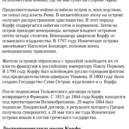
Продолжительные войны ослабили остров и, впоследствии,
он попал под власть Рима. В византийскую эпоху на острове
получает распространение христианство. В этот период
Корфу подвергается набегам готов и норманнов. Затем на
остров приходят венецианцы, которые владеют островом
почти четыре столетия. Венецианцы защитили Корфу от
османского владычества. В 1797 году Ионические острова
завоевывает Наполеон Бонапарт, положив конец
венецианскому правлению.
Жители островов обратились с просьбой освободить их от
власти французов к российскому императору Павлу Первому.
В 1799 году Корфу был освобожден русско-турецким флотом
под предводительством адмирала Ушакова. В 1800 году было
создано Государство Семи Остров, куда вошел и о. Корфу.
После подписания Тильзитского договора остров
возвращается Франции. С 1815 до 1864 года Корфу находился
под протекторатом Великобритании. 29 марта 1864 был
подписан Лондонский договор, в результате которого Греция
получила суверенитет, а 28 мая того же года Ионические
острова вошли в состав греческого государства.
Достопримечательности Корфу