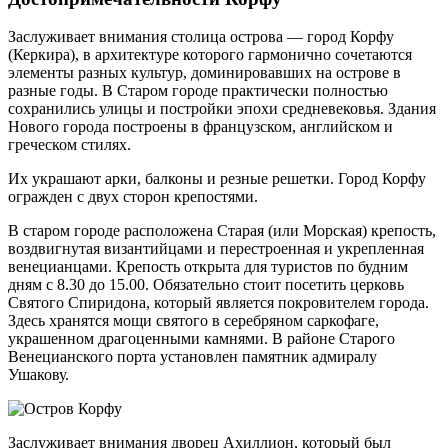
Заслуживает внимания столица острова — город Корфу
(Керкира), в архитектуре которого гармонично сочетаются
элементы разных культур, доминировавших на острове в
разные годы. В Старом городе практически полностью
сохранились улицы и постройки эпохи средневековья. Здания
Нового города построены в французском, английском и
греческом стилях.
Их украшают арки, балконы и резные решетки. Город Корфу
огражден с двух сторон крепостями.
В старом городе расположена Старая (или Морская) крепость,
воздвигнутая византийцами и перестроенная и укрепленная
венецианцами. Крепость открыта для туристов по будним
дням с 8.30 до 15.00. Обязательно стоит посетить церковь
Святого Спиридона, который является покровителем города.
Здесь хранятся мощи святого в серебряном саркофаге,
украшенном драгоценными камнями. В районе Старого
Венецианского порта установлен памятник адмиралу
Ушакову.
Заслуживает внимания дворец Ахиллион, который был