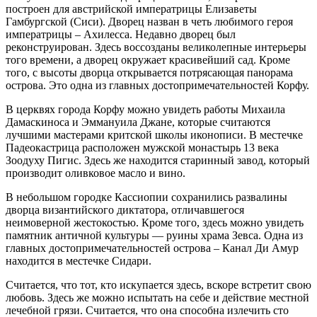
построен для австрийской императрицы Елизаветы
Гамбургской (Сиси). Дворец назван в четь любимого героя
императрицы – Ахилесса. Недавно дворец был
реконструирован. Здесь воссозданы великолепные интерьеры
того времени, а дворец окружает красивейший сад. Кроме
того, с высоты дворца открывается потрясающая панорама
острова. Это одна из главных достопримечательностей Корфу.
В церквях города Корфу можно увидеть работы Михаила
Дамаскиноса и Эммануила Джане, которые считаются
лучшими мастерами критской школы иконописи. В местечке
Падеокастрица расположен мужской монастырь 13 века
Зоодуху Пигис. Здесь же находится старинный завод, который
производит оливковое масло и вино.
В небольшом городке Кассиопии сохранились развалины
дворца византийского диктатора, отличавшегося
неимоверной жестокостью. Кроме того, здесь можно увидеть
памятник античной культуры — руины храма Зевса. Одна из
главных достопримечательностей острова – Канал Ди Амур
находится в местечке Сидари.
Считается, что тот, кто искупается здесь, вскоре встретит свою
любовь. Здесь же можно испытать на себе и действие местной
лечебной грязи. Считается, что она способна излечить сто