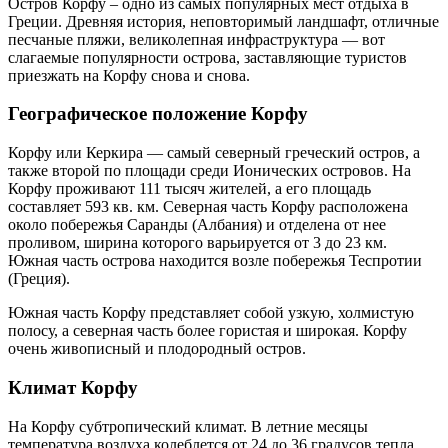
Остров Корфу – одно из самых популярных мест отдыха в
Греции. Древняя история, неповторимый ландшафт, отличные
песчаные пляжи, великолепная инфраструктура — вот
слагаемые популярности острова, заставляющие туристов
приезжать на Корфу снова и снова.
Географическое положение Корфу
Корфу или Керкира — самый северный греческий остров, а
также второй по площади среди Ионических островов. На
Корфу проживают 111 тысяч жителей, а его площадь
составляет 593 кв. км. Северная часть Корфу расположена
около побережья Саранды (Албания) и отделена от нее
проливом, ширина которого варьируется от 3 до 23 км.
Южная часть острова находится возле побережья Теспротии
(Греция).
Южная часть Корфу представляет собой узкую, холмистую
полосу, а северная часть более гористая и широкая. Корфу
очень живописный и плодородный остров.
Климат Корфу
На Корфу субтропический климат. В летние месяцы
температура воздуха колеблется от 24 до 36 градусов тепла.