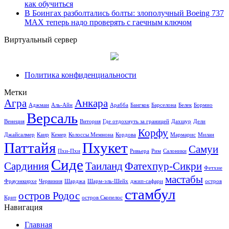
как обучиться
В Боингах разболтались болты: злополучный Boeing 737
MAX теперь надо проверять с гаечным ключом
Виртуальный сервер
Политика конфиденциальности
Метки
Агра
Анкара
Аджман
Аль-Айн
Арабба
Бангкок
Барселона
Белек
Бормио
Версаль
Венеция
Витория
Где отдохнуть за границей
Дахшур
Дели
Корфу
Джайсалмер
Каир
Кемер
Колоссы Мемнона
Кордова
Мармарис
Милан
Паттайя
Пхукет
Самуи
Пхи-Пхи
Ривьера
Рим
Салоники
Сиде
Сардиния
Таиланд
Фатехпур-Сикри
Фетхие
мастабы
Фрауэнкирхе
Червиния
Шарджа
Шарм-эль-Шейх
джип-сафари
остров
стамбул
остров Родос
Крит
остров Скопелос
Навигация
Главная