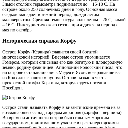
Зимой столбик термометра поднимается до + 15-18 С. На
острове около 250 солнечных дней в году. Основная масса
осадков выпадает в зимний период, дожди летом
маловероятны. Средняя температура воды летом – 26 С, зимой
– 16 С. Пик туристического сезона приходится на период с
мая по октябрь.
Историческая справка Корфу
Остров Корфу (Керкира) славится своей богатой
многовековой историей. Впервые остров упоминается
Гомером, который описывал его как богатую и плодородную
землю, родину феакийцев. Апполоний Родосский писал, что
на острове останавливались Медея и Ясон, возвращавшиеся
из Колхиды с золотым руном. Остров назван в честь
прекрасной нимфы Керкиры, которую здесь поселил
Посейдон.
Остров стали называть Корфу в византийские времена из-за
возвышающегося над городом акрополя (корифи – вершина).
Во времена античности остров был сильным морским
государством, принимавшим участие в греко-персидских и
пелопонесской войнах, где он выступал на стороне Афин.