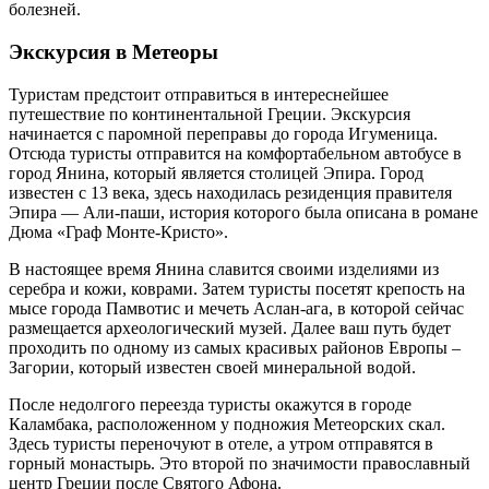
болезней.
Экскурсия в Метеоры
Туристам предстоит отправиться в интереснейшее
путешествие по континентальной Греции. Экскурсия
начинается с паромной переправы до города Игуменица.
Отсюда туристы отправится на комфортабельном автобусе в
город Янина, который является столицей Эпира. Город
известен с 13 века, здесь находилась резиденция правителя
Эпира — Али-паши, история которого была описана в романе
Дюма «Граф Монте-Кристо».
В настоящее время Янина славится своими изделиями из
серебра и кожи, коврами. Затем туристы посетят крепость на
мысе города Памвотис и мечеть Аслан-ага, в которой сейчас
размещается археологический музей. Далее ваш путь будет
проходить по одному из самых красивых районов Европы –
Загории, который известен своей минеральной водой.
После недолгого переезда туристы окажутся в городе
Каламбака, расположенном у подножия Метеорских скал.
Здесь туристы переночуют в отеле, а утром отправятся в
горный монастырь. Это второй по значимости православный
центр Греции после Святого Афона.