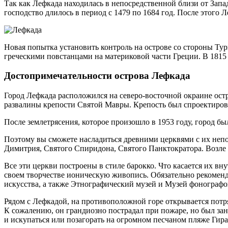
Так как Лефкада находилась в непосредственной близи от Запад
господство длилось в период с 1479 по 1684 год. После этого 
Новая попытка установить контроль на острове со стороны Ту
греческими повстанцами на материковой части Греции. В 1815 
Достопримечательности острова Лефкада
Город Лефкада расположился на северо-восточной окраине остр
развалины крепости Святой Мавры. Крепость был спроектирова
После землетрясения, которое произошло в 1953 году, город б
Поэтому вы сможете насладиться древними церквями с их неп
Димитрия, Святого Спиридона, Святого Панктократора. Возле 
Все эти церкви построены в стиле барокко. Что касается их в
своем творчестве ионическую живопись. Обязательно рекоменд
искусства, а также Этнографический музей и Музей фонографо
Рядом с Лефкадой, на противоположной горе открывается потр
К сожалению, он грандиозно пострадал при пожаре, но был зан
и искупаться или позагорать на огромном песчаном пляже Гира