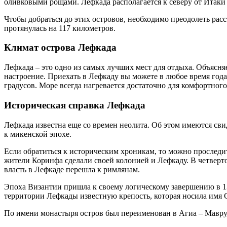
оливковыми рощами. Лефкада располагается к северу от Итаки
Чтобы добраться до этих островов, необходимо преодолеть рас
протянулась на 117 километров.
Климат острова Лефкада
Лефкада – это одно из самых лучших мест для отдыха. Объясня
настроение. Приехать в Лефкаду вы можете в любое время года,
градусов. Море всегда нагревается достаточно для комфортног
Историческая справка Лефкада
Лефкада известна еще со времен неолита. Об этом имеются сви
к микенской эпохе.
Если обратиться к историческим хроникам, то можно проследить
жители Коринфа сделали своей колонией и Лефкаду. В четвертом
власть в Лефкаде перешла к римлянам.
Эпоха Византии пришла к своему логическому завершению в 13
территории Лефкады известную крепость, которая носила имя 
По имени монастыря остров был переименован в Агиа – Мавру, 