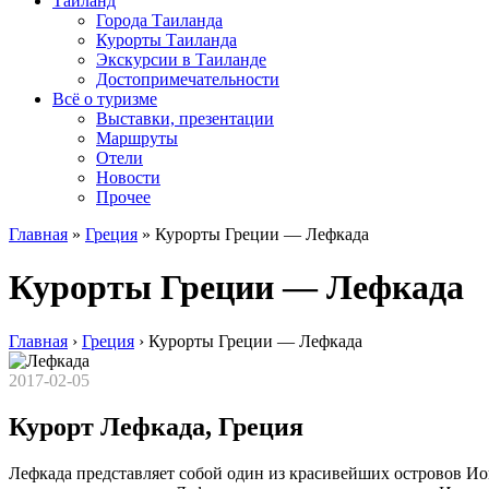
Таиланд
Города Таиланда
Курорты Таиланда
Экскурсии в Таиланде
Достопримечательности
Всё о туризме
Выставки, презентации
Маршруты
Отели
Новости
Прочее
Главная
»
Греция
»
Курорты Греции — Лефкада
Курорты Греции — Лефкада
Главная
›
Греция
›
Курорты Греции — Лефкада
2017-02-05
Курорт Лефкада, Греция
Лефкада представляет собой один из красивейших островов Ио