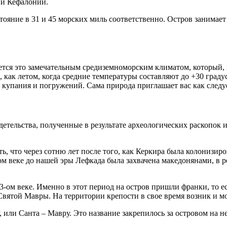
 и Кефалонии.
стояние в 31 и 45 морских миль соответственно. Остров занимае
ется это замечательным средиземноморским климатом, который, к
 как летом, когда средние температуры составляют до +30 градус
о купания и погружений. Сама природа приглашает вас как следу
детельства, полученные в результате археологических раскопок 
, что через сотню лет после того, как Керкира была колонизиро
 веке до нашей эры Лефкада была захвачена македонянами, в рез
-ом веке. Именно в этот период на остров пришли франки, то 
Святой Мавры. На территории крепости в свое время возник и м
или Санта – Мавру. Это название закрепилось за островом на не