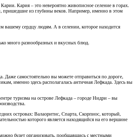
 Карии. Кария – это невероятно живописное селение в горах.
ии, пришедшие из глубины веков. Например, именно в этом
им вашему сердцу людям. А в селении, которое находится
лько много разнообразных и вкусных блюд.
а. Даже самостоятельно вы можете отправиться по дороге,
икам, именно здесь располагалась античная Лефкада. Здесь вы
нтре туризма на острове Лефкада – городе Нидри – вы
оизводства.
едних островах: Валаоритис, Спарта, Скорпиос, который,
ательностью которого является находящийся на его вершине
 можно будет организовать, пообщавшись с местными