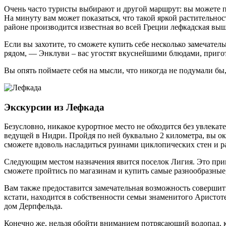
Очень часто туристы выбирают и другой маршрут: вы можете по
На минуту вам может показаться, что такой яркой растительно
районе производится известная во всей Греции лефкадская вы
Если вы захотите, то сможете купить себе несколько замечате
рядом, — Энклуви – вас угостят вкуснейшими блюдами, приго
Вы опять поймаете себя на мысли, что никогда не подумали бы
Экскурсии из Лефкада
Безусловно, никакое курортное место не обходится без увлека
ведущей в Нидри. Пройдя по ней буквально 2 километра, вы ок
сможете вдоволь насладиться руинами циклопических стен и р
Следующим местом назначения явится поселок Лигия. Это при
сможете пройтись по магазинам и купить самые разнообразные
Вам также предоставится замечательная возможность совершить 
кстати, находится в собственности семьи знаменитого Аристо
дом Дерпфельда.
Конечно же, нельзя обойти вниманием потрясающий водопад, к