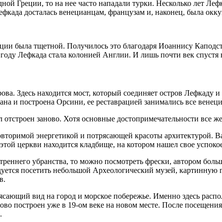
ной Греции, то на нее часто нападали турки. Несколько лет Леф
Лефкада досталась венецианцам, французам и, наконец, была окк
рции была тщетной. Получилось это благодаря Иоаннису Каподс
году Лефкада стала колонией Англии. И лишь почти век спустя 
ова. Здесь находится мост, который соединяет остров Лефкаду 
на и построена Орсини, ее реставрацией занимались все венец
ыл отстроен заново. Хотя основные достопримечательности все ж
овторимой энергетикой и потрясающей красоты архитектурой. 
этой церкви находится кладбище, на котором нашел свое успоко
нутреннего убранства, то можно посмотреть фрески, автором бол
уется посетить небольшой Археологический музей, картинную г
в.
ясающий вид на город и морское побережье. Именно здесь расп
ово построен уже в 19-ом веке на новом месте. После посещени
.