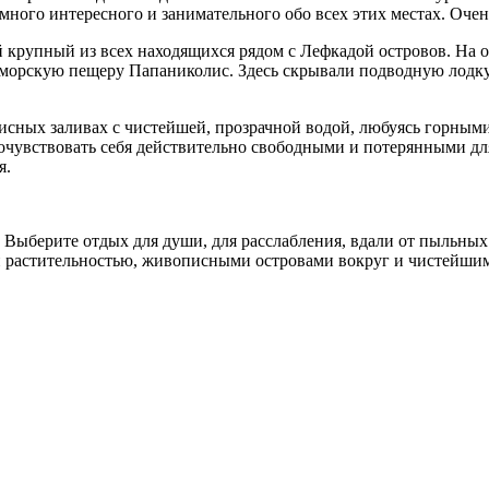
 много интересного и занимательного обо всех этих местах. Оче
й крупный из всех находящихся рядом с Лефкадой островов. На 
 морскую пещеру Папаниколис. Здесь скрывали подводную лодку
писных заливах с чистейшей, прозрачной водой, любуясь горным
чувствовать себя действительно свободными и потерянными дл
я.
аз? Выберите отдых для души, для расслабления, вдали от пыльн
й растительностью, живописными островами вокруг и чистейши