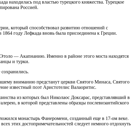
када находилась под властью турецкого княжества. Турецкое
упирована Россией.
трии, который способствовал развитию отношений с
в 1864 году Лефкада вновь была присоединена к Греции.
и Этоло — Акапнанию. Именно в районе этого моста находятся
ианцы и турки.
е сохранились.
Вашему вниманию предстанут церкви Святого Минаса, Святого
ение известный поэт Аристотелис Валаоритис.
ьшинства из которых был Николаос Доксарас, представлявший в
алерею, в которой представлены образцы послевизантийского
оложился монастырь Фанеромени, созданный еще в 17-ом веке.
я всех этих достопримечательностей следует немного отдохнуть