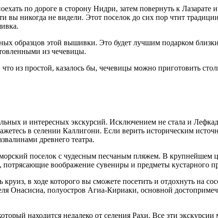
ехать по дороге в сторону Нидри, затем повернуть к Лазарате и
сти вы никогда не видели. Этот поселок до сих пор чтит традиц
шивка.
льных образцов этой вышивки. Это будет лучшим подарком близк
товленными из чечевицы.
, что из простой, казалось бы, чечевицы можно приготовить сто
тельных и интересных экскурсий. Исключением не стала и Лефкад
ажетесь в селении Каллигони. Если верить историческим источн
азвалинами древнего театра.
морский поселок с чудесным песчаным пляжем. В крупнейшем це
, потрясающие воображение сувениры и предметы кустарного пр
круиз, в ходе которого вы сможете посетить и отдохнуть на сос
теля Онасисиа, полуостров Агиа-Кириаки, основной достопримеч
оторый находится недалеко от селения Рахи. Все эти экскурсии