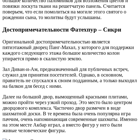
большое количество паломников для возложения цветов и
повязки лоскута ткани на решетчатую панель. Считается
поверьем, что если помолиться на могиле этого святого о
рождении сына, то молитвы будут услышаны.
Достопримечательности Фатехпур – Сикри
Оригинальной достопримечательностью является
пятиэтажный дворец Панг-Махал, у которого для поддержки
каждого следующего этажа большое количество колон
упирается прямо в скалистую землю.
Зал Диван-и-Ам, предназначенный для публичных встреч,
служил для принятия посетителей. Однако, в основном,
правитель не спускался к своим подданным, а только выходил
на балкон для бесед с ними.
Далее на большой двор, вымощенный красными плитами,
можно пройти через узкий проход. Это место было центром
дворцового комплекса. Частично двор размечен в виде
шахматной доски. В те времена была очень популярна игра
паччим, очень напоминающая современные шахматы. Именно
на этом месте Акбар играл, а вместо фигур у него были
живые человеческие фигуры.