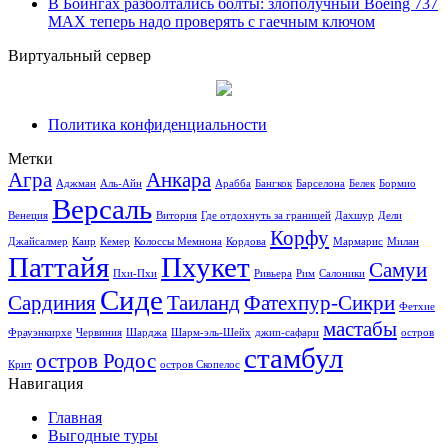
В Боингах разболтались болты: злополучный Boeing 737
MAX теперь надо проверять с гаечным ключом
Виртуальный сервер
Политика конфиденциальности
Метки
Агра
Анкара
Аджман
Аль-Айн
Арабба
Бангкок
Барселона
Белек
Бормио
Версаль
Венеция
Витория
Где отдохнуть за границей
Дахшур
Дели
Корфу
Джайсалмер
Каир
Кемер
Колоссы Мемнона
Кордова
Мармарис
Милан
Паттайя
Пхукет
Самуи
Пхи-Пхи
Ривьера
Рим
Салоники
Сиде
Сардиния
Таиланд
Фатехпур-Сикри
Фетхие
мастабы
Фрауэнкирхе
Червиния
Шарджа
Шарм-эль-Шейх
джип-сафари
остров
стамбул
остров Родос
Крит
остров Скопелос
Навигация
Главная
Выгодные туры