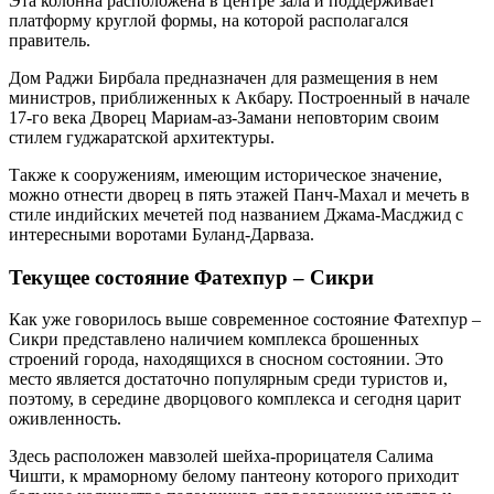
Эта колонна расположена в центре зала и поддерживает
платформу круглой формы, на которой располагался
правитель.
Дом Раджи Бирбала предназначен для размещения в нем
министров, приближенных к Акбару. Построенный в начале
17-го века Дворец Мариам-аз-Замани неповторим своим
стилем гуджаратской архитектуры.
Также к сооружениям, имеющим историческое значение,
можно отнести дворец в пять этажей Панч-Махал и мечеть в
стиле индийских мечетей под названием Джама-Масджид с
интересными воротами Буланд-Дарваза.
Текущее состояние Фатехпур – Сикри
Как уже говорилось выше современное состояние Фатехпур –
Сикри представлено наличием комплекса брошенных
строений города, находящихся в сносном состоянии. Это
место является достаточно популярным среди туристов и,
поэтому, в середине дворцового комплекса и сегодня царит
оживленность.
Здесь расположен мавзолей шейха-прорицателя Салима
Чишти, к мраморному белому пантеону которого приходит