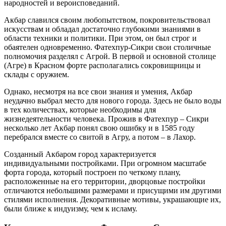
народностей и вероисповеданий.
Акбар славился своим любопытством, покровительствовал
искусствам и обладал достаточно глубокими знаниями в
области техники и политики. При этом, он был строг и
обаятелен одновременно. Фатехпур-Сикри свои столичные
полномочия разделял с Агрой. В первой и основной столице
(Агре) в Красном форте располагались сокровищницы и
склады с оружием.
Однако, несмотря на все свои знания и умения, Акбар
неудачно выбрал место для нового города. Здесь не было воды
в тех количествах, которые необходимы для
жизнедеятельности человека. Прожив в Фатехпур – Сикри
несколько лет Акбар понял свою ошибку и в 1585 году
перебрался вместе со свитой в Агру, а потом – в Лахор.
Созданный Акбаром город характеризуется
индивидуальными постройками. При огромном масштабе
форта города, который построен по четкому плану,
расположенные на его территории, дворцовые постройки
отличаются небольшими размерами и присущими им другими
стилями исполнения. Декоративные мотивы, украшающие их,
были ближе к индуизму, чем к исламу.