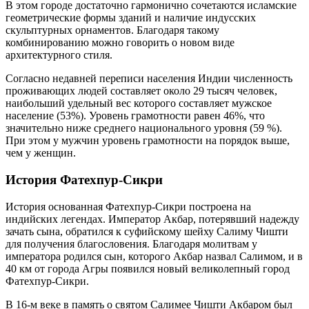
В этом городе достаточно гармонично сочетаются исламские
геометрические формы зданий и наличие индусских
скульптурных орнаментов. Благодаря такому
комбинированию можно говорить о новом виде
архитектурного стиля.
Согласно недавней переписи населения Индии численность
проживающих людей составляет около 29 тысяч человек,
наибольший удельный вес которого составляет мужское
население (53%). Уровень грамотности равен 46%, что
значительно ниже среднего национального уровня (59 %).
При этом у мужчин уровень грамотности на порядок выше,
чем у женщин.
История Фатехпур-Сикри
История основанная Фатехпур-Сикри построена на
индийских легендах. Император Акбар, потерявший надежду
зачать сына, обратился к суфийскому шейху Салиму Чишти
для получения благословения. Благодаря молитвам у
императора родился сын, которого Акбар назвал Салимом, и в
40 км от города Агры появился новый великолепный город
Фатехпур-Сикри.
В 16-м веке в память о святом Салимее Чишти Акбаром был