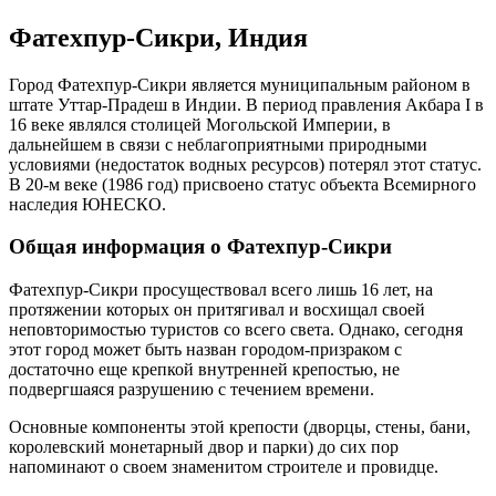
Фатехпур-Сикри, Индия
Город Фатехпур-Сикри является муниципальным районом в
штате Уттар-Прадеш в Индии. В период правления Акбара I в
16 веке являлся столицей Могольской Империи, в
дальнейшем в связи с неблагоприятными природными
условиями (недостаток водных ресурсов) потерял этот статус.
В 20-м веке (1986 год) присвоено статус объекта Всемирного
наследия ЮНЕСКО.
Общая информация о Фатехпур-Сикри
Фатехпур-Сикри просуществовал всего лишь 16 лет, на
протяжении которых он притягивал и восхищал своей
неповторимостью туристов со всего света. Однако, сегодня
этот город может быть назван городом-призраком с
достаточно еще крепкой внутренней крепостью, не
подвергшаяся разрушению с течением времени.
Основные компоненты этой крепости (дворцы, стены, бани,
королевский монетарный двор и парки) до сих пор
напоминают о своем знаменитом строителе и провидце.