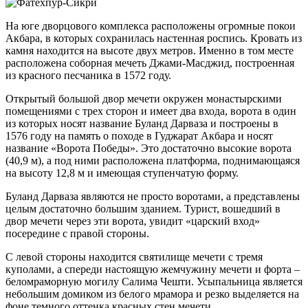
На юге дворцового комплекса расположены огромные покои
Акбара, в которых сохранилась настенная роспись. Кровать из
камня находится на высоте двух метров. Именно в том месте
расположена соборная мечеть Джами-Масджид, построенная
из красного песчаника в 1572 году.
Открытый большой двор мечети окружен монастырскими
помещениями с трех сторон и имеет два входа, ворота в один
из которых носят название Буланд Дарваза и построены в
1576 году на память о походе в Гуджарат Акбара и носят
название «Ворота Победы». Это достаточно высокие ворота
(40,9 м), а под ними расположена платформа, поднимающаяся
на высоту 12,8 м и имеющая ступенчатую форму.
Буланд Дарваза являются не просто воротами, а представлены
целым достаточно большим зданием. Турист, вошедший в
двор мечети через эти ворота, увидит «царский вход»
посередине с правой стороны.
С левой стороны находится святилище мечети с тремя
куполами, а спереди настоящую жемчужину мечети и форта –
беломраморную могилу Салима Чешти. Усыпальница является
небольшим домиком из белого мрамора и резко выделяется на
фоне темного оттенка красных стен мечети.