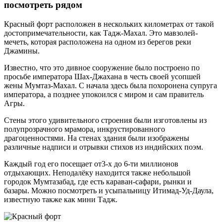
посмотреть рядом
Красный форт расположен в нескольких километрах от такой
достопримечательности, как Тадж-Махал. Это мавзолей-
мечеть, которая расположена на одном из берегов реки
Джамины.
Известно, что это дивное сооружение было построено по
просьбе императора Шах-Джахана в честь своей усопшей
жены Мумтаз-Махал. С начала здесь была похоронена супруга
императора, а позднее упокоился с миром и сам правитель
Агры.
Стены этого удивительного строения были изготовлены из
полупрозрачного мрамора, инкрустированного
драгоценностями. На стенах здания были изображены
различные надписи и отрывки стихов из индийских поэм.
Каждый год его посещает от3-х до 6-ти миллионов
отдыхающих. Неподалёку находится также небольшой
городок Мумтазабад, где есть караван-сафари, рынки и
базары. Можно посмотреть и усыпальницу Итимад-Уд-Даула,
известную также как мини Тадж.