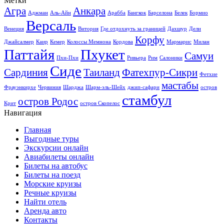
Метки
Агра
Анкара
Аджман
Аль-Айн
Арабба
Бангкок
Барселона
Белек
Бормио
Версаль
Венеция
Витория
Где отдохнуть за границей
Дахшур
Дели
Корфу
Джайсалмер
Каир
Кемер
Колоссы Мемнона
Кордова
Мармарис
Милан
Паттайя
Пхукет
Самуи
Пхи-Пхи
Ривьера
Рим
Салоники
Сиде
Сардиния
Таиланд
Фатехпур-Сикри
Фетхие
мастабы
Фрауэнкирхе
Червиния
Шарджа
Шарм-эль-Шейх
джип-сафари
остров
стамбул
остров Родос
Крит
остров Скопелос
Навигация
Главная
Выгодные туры
Экскурсии онлайн
Авиабилеты онлайн
Билеты на автобус
Билеты на поезд
Морские круизы
Речные круизы
Найти отель
Аренда авто
Контакты