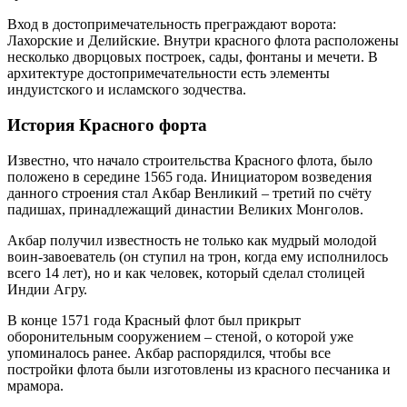
Вход в достопримечательность преграждают ворота:
Лахорские и Делийские. Внутри красного флота расположены
несколько дворцовых построек, сады, фонтаны и мечети. В
архитектуре достопримечательности есть элементы
индуистского и исламского зодчества.
История Красного форта
Известно, что начало строительства Красного флота, было
положено в середине 1565 года. Инициатором возведения
данного строения стал Акбар Венликий – третий по счёту
падишах, принадлежащий династии Великих Монголов.
Акбар получил известность не только как мудрый молодой
воин-завоеватель (он ступил на трон, когда ему исполнилось
всего 14 лет), но и как человек, который сделал столицей
Индии Агру.
В конце 1571 года Красный флот был прикрыт
оборонительным сооружением – стеной, о которой уже
упоминалось ранее. Акбар распорядился, чтобы все
постройки флота были изготовлены из красного песчаника и
мрамора.