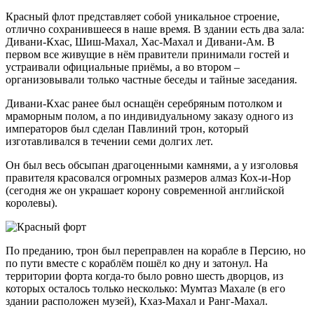
Красный флот представляет собой уникальное строение,
отлично сохранившееся в наше время. В здании есть два зала:
Дивани-Кхас, Шиш-Махал, Хас-Махал и Дивани-Ам. В
первом все живущие в нём правители принимали гостей и
устраивали официальные приёмы, а во втором –
организовывали только частные беседы и тайные заседания.
Дивани-Кхас ранее был оснащён серебряным потолком и
мраморным полом, а по индивидуальному заказу одного из
императоров был сделан Павлиний трон, который
изготавливался в течении семи долгих лет.
Он был весь обсыпан драгоценными камнями, а у изголовья
правителя красовался огромных размеров алмаз Кох-и-Нор
(сегодня же он украшает корону современной английской
королевы).
По преданию, трон был переправлен на корабле в Персию, но
по пути вместе с кораблём пошёл ко дну и затонул. На
территории форта когда-то было ровно шесть дворцов, из
которых осталось только несколько: Мумтаз Махале (в его
здании расположен музей), Кхаз-Махал и Ранг-Махал.