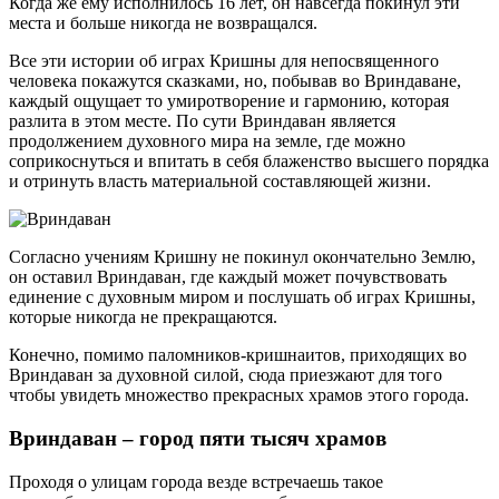
Когда же ему исполнилось 16 лет, он навсегда покинул эти
места и больше никогда не возвращался.
Все эти истории об играх Кришны для непосвященного
человека покажутся сказками, но, побывав во Вриндаване,
каждый ощущает то умиротворение и гармонию, которая
разлита в этом месте. По сути Вриндаван является
продолжением духовного мира на земле, где можно
соприкоснуться и впитать в себя блаженство высшего порядка
и отринуть власть материальной составляющей жизни.
Согласно учениям Кришну не покинул окончательно Землю,
он оставил Вриндаван, где каждый может почувствовать
единение с духовным миром и послушать об играх Кришны,
которые никогда не прекращаются.
Конечно, помимо паломников-кришнаитов, приходящих во
Вриндаван за духовной силой, сюда приезжают для того
чтобы увидеть множество прекрасных храмов этого города.
Вриндаван – город пяти тысяч храмов
Проходя о улицам города везде встречаешь такое