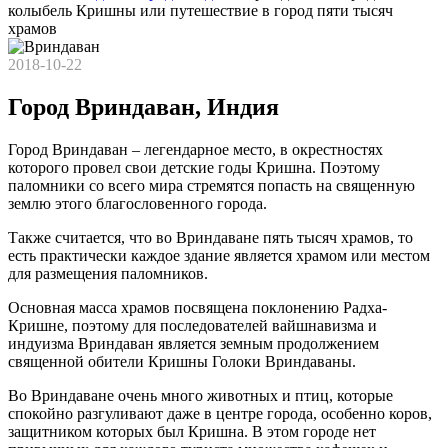
колыбель Кришны или путешествие в город пяти тысяч
храмов
2018-10-22
Город Вриндаван, Индия
Город Вриндаван – легендарное место, в окрестностях
которого провел свои детские годы Кришна. Поэтому
паломники со всего мира стремятся попасть на священную
землю этого благословенного города.
Также считается, что во Вриндаване пять тысяч храмов, то
есть практически каждое здание является храмом или местом
для размещения паломников.
Основная масса храмов посвящена поклонению Радха-
Кришне, поэтому для последователей вайшнавизма и
индуизма Вриндаван является земным продолжением
священной обители Кришны Голоки Вриндаваны.
Во Вриндаване очень много животных и птиц, которые
спокойно разгуливают даже в центре города, особенно коров,
защитником которых был Кришна. В этом городе нет