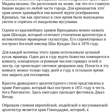
Мадана-мохана. Он расположен на холме, так что его главную
башню видно из любой части города. Для кришнаитов этот
храм ценен хранящейся там копией мурти (изображения
Кришны), так как оригинал в свое время были вынуждены
увезти и спрятать от вандализма мусульман.
Одним из красивейших храмов Вриндавана можно назвать
храм Шахжди, который отличают утонченная архитектура и
великолепные мраморные скульптуры. Его спроектировал и
построил богатый ювелир Шах Кундан Лал в 1876 году.
Для каждой колонны этого храма использовали цельный
кусок мрамора. Один раз в году мурти божества помещается в
комнату, освещенную огромным числом горящих огней и
люстр, где происходит световое дворцовое шоу. Попасть в эту
комнату можно только пару дней в году, в остальное время
она закрыта для посещения.
Красота дравидского архитектурного стиля представлена в
храме Рангаджи, который был построен в 1851 году в честь
бога Ранганатхе. Здесь ежегодно проходит фестиваль Джал-
Вихар.
Образцом слияния европейской, индийской и мусульманской
архитектур является храм Говиндаджи, который, к