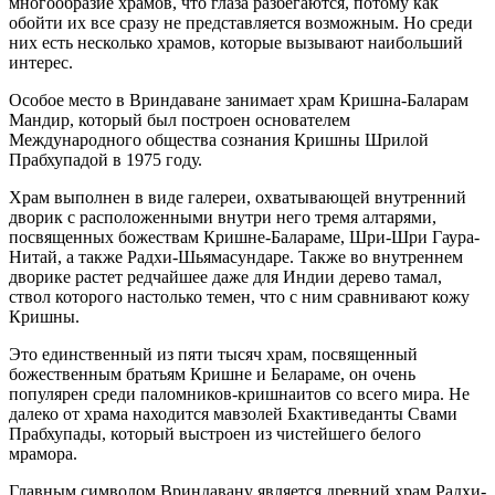
многообразие храмов, что глаза разбегаются, потому как
обойти их все сразу не представляется возможным. Но среди
них есть несколько храмов, которые вызывают наибольший
интерес.
Особое место в Вриндаване занимает храм Кришна-Баларам
Мандир, который был построен основателем
Международного общества сознания Кришны Шрилой
Прабхупадой в 1975 году.
Храм выполнен в виде галереи, охватывающей внутренний
дворик с расположенными внутри него тремя алтарями,
посвященных божествам Кришне-Балараме, Шри-Шри Гаура-
Нитай, а также Радхи-Шьямасундаре. Также во внутреннем
дворике растет редчайшее даже для Индии дерево тамал,
ствол которого настолько темен, что с ним сравнивают кожу
Кришны.
Это единственный из пяти тысяч храм, посвященный
божественным братьям Кришне и Белараме, он очень
популярен среди паломников-кришнаитов со всего мира. Не
далеко от храма находится мавзолей Бхактиведанты Свами
Прабхупады, который выстроен из чистейшего белого
мрамора.
Главным символом Вриндавану является древний храм Радхи-