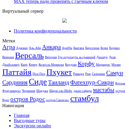
MAX теперь надо проверять с гаечным ключом
Виртуальный сервер
Политика конфиденциальности
Метки
Агра
Анкара
Аджман
Аль-Айн
Арабба
Бангкок
Барселона
Белек
Бормио
Версаль
Венеция
Витория
Где отдохнуть за границей
Дахшур
Дели
Корфу
Джайсалмер
Каир
Кемер
Колоссы Мемнона
Кордова
Мармарис
Милан
Паттайя
Пхукет
Самуи
Пхи-Пхи
Ривьера
Рим
Салоники
Сиде
Сардиния
Таиланд
Фатехпур-Сикри
Фетхие
мастабы
Фрауэнкирхе
Червиния
Шарджа
Шарм-эль-Шейх
джип-сафари
остров
стамбул
остров Родос
Крит
остров Скопелос
Навигация
Главная
Выгодные туры
Экскурсии онлайн