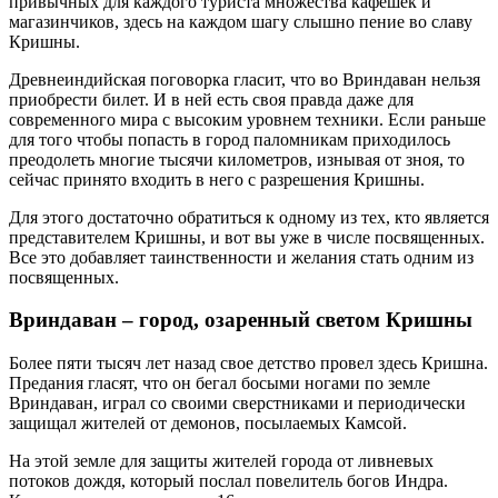
привычных для каждого туриста множества кафешек и
магазинчиков, здесь на каждом шагу слышно пение во славу
Кришны.
Древнеиндийская поговорка гласит, что во Вриндаван нельзя
приобрести билет. И в ней есть своя правда даже для
современного мира с высоким уровнем техники. Если раньше
для того чтобы попасть в город паломникам приходилось
преодолеть многие тысячи километров, изнывая от зноя, то
сейчас принято входить в него с разрешения Кришны.
Для этого достаточно обратиться к одному из тех, кто является
представителем Кришны, и вот вы уже в числе посвященных.
Все это добавляет таинственности и желания стать одним из
посвященных.
Вриндаван – город, озаренный светом Кришны
Более пяти тысяч лет назад свое детство провел здесь Кришна.
Предания гласят, что он бегал босыми ногами по земле
Вриндаван, играл со своими сверстниками и периодически
защищал жителей от демонов, посылаемых Камсой.
На этой земле для защиты жителей города от ливневых
потоков дождя, который послал повелитель богов Индра.