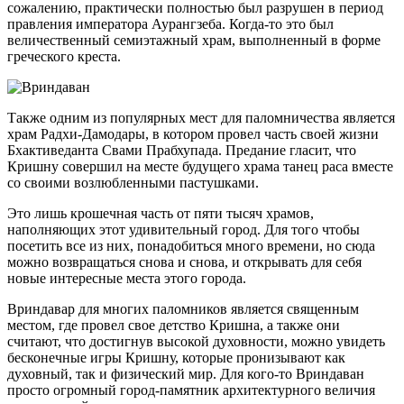
сожалению, практически полностью был разрушен в период
правления императора Аурангзеба. Когда-то это был
величественный семиэтажный храм, выполненный в форме
греческого креста.
Также одним из популярных мест для паломничества является
храм Радхи-Дамодары, в котором провел часть своей жизни
Бхактиведанта Свами Прабхупада. Предание гласит, что
Кришну совершил на месте будущего храма танец раса вместе
со своими возлюбленными пастушками.
Это лишь крошечная часть от пяти тысяч храмов,
наполняющих этот удивительный город. Для того чтобы
посетить все из них, понадобиться много времени, но сюда
можно возвращаться снова и снова, и открывать для себя
новые интересные места этого города.
Вриндавар для многих паломников является священным
местом, где провел свое детство Кришна, а также они
считают, что достигнув высокой духовности, можно увидеть
бесконечные игры Кришну, которые пронизывают как
духовный, так и физический мир. Для кого-то Вриндаван
просто огромный город-памятник архитектурного величия