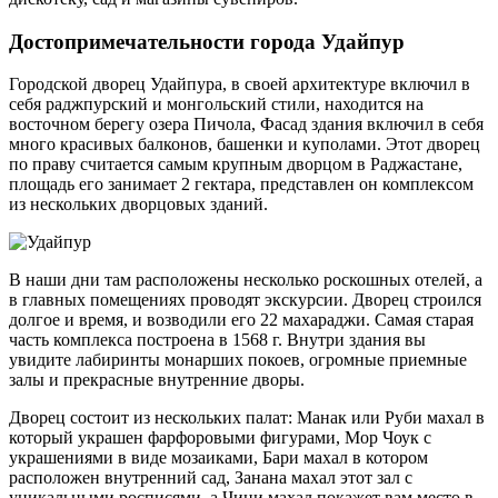
Достопримечательности города Удайпур
Городской дворец Удайпура, в своей архитектуре включил в
себя раджпурский и монгольский стили, находится на
восточном берегу озера Пичола, Фасад здания включил в себя
много красивых балконов, башенки и куполами. Этот дворец
по праву считается самым крупным дворцом в Раджастане,
площадь его занимает 2 гектара, представлен он комплексом
из нескольких дворцовых зданий.
В наши дни там расположены несколько роскошных отелей, а
в главных помещениях проводят экскурсии. Дворец строился
долгое и время, и возводили его 22 махараджи. Самая старая
часть комплекса построена в 1568 г. Внутри здания вы
увидите лабиринты монарших покоев, огромные приемные
залы и прекрасные внутренние дворы.
Дворец состоит из нескольких палат: Манак или Руби махал в
который украшен фарфоровыми фигурами, Мор Чоук с
украшениями в виде мозаиками, Бари махал в котором
расположен внутренний сад, Занана махал этот зал с
уникальными росписями, а Чини махал покажет вам место в