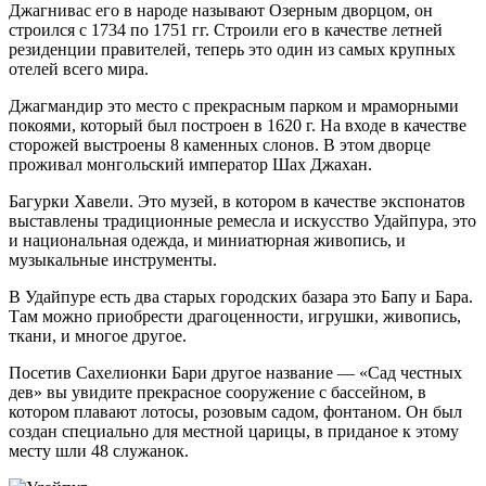
Джагнивас его в народе называют Озерным дворцом, он
строился с 1734 по 1751 гг. Строили его в качестве летней
резиденции правителей, теперь это один из самых крупных
отелей всего мира.
Джагмандир это место с прекрасным парком и мраморными
покоями, который был построен в 1620 г. На входе в качестве
сторожей выстроены 8 каменных слонов. В этом дворце
проживал монгольский император Шах Джахан.
Багурки Хавели. Это музей, в котором в качестве экспонатов
выставлены традиционные ремесла и искусство Удайпура, это
и национальная одежда, и миниатюрная живопись, и
музыкальные инструменты.
В Удайпуре есть два старых городских базара это Бапу и Бара.
Там можно приобрести драгоценности, игрушки, живопись,
ткани, и многое другое.
Посетив Сахелионки Бари другое название — «Сад честных
дев» вы увидите прекрасное сооружение с бассейном, в
котором плавают лотосы, розовым садом, фонтаном. Он был
создан специально для местной царицы, в приданое к этому
месту шли 48 служанок.