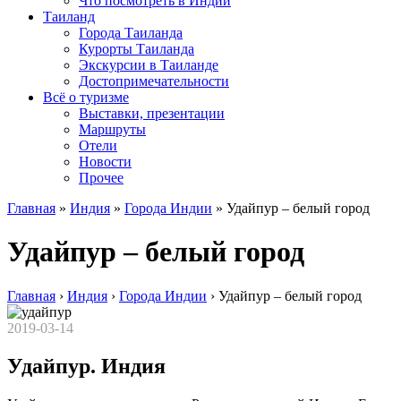
Что посмотреть в Индии
Таиланд
Города Таиланда
Курорты Таиланда
Экскурсии в Таиланде
Достопримечательности
Всё о туризме
Выставки, презентации
Маршруты
Отели
Новости
Прочее
Главная
»
Индия
»
Города Индии
»
Удайпур – белый город
Удайпур – белый город
Главная
›
Индия
›
Города Индии
›
Удайпур – белый город
2019-03-14
Удайпур. Индия