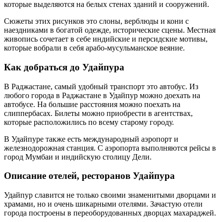
которые выделяются на белых стенах зданий и сооружений.
Сюжеты этих рисунков это слоны, верблюды и кони с
наездниками в богатой одежде, исторические сцены. Местная
живопись сочетает в себе индийские и персидские мотивы,
которые вобрали в себя арабо-мусульманское веяние.
Как добраться до Удайпура
В Раджастане, самый удобный транспорт это автобус. Из
любого города в Раджастане в Удайпур можно доехать на
автобусе. На большие расстояния можно поехать на
слиппербасах. Билеты можно приобрести в агентствах,
которые расположились по всему старому городу.
В Удайпуре также есть международный аэропорт и
железнодорожная станция. С аэропорта выполняются рейсы в
город Мумбаи и индийскую столицу Дели.
Описание отелей, ресторанов Удайпура
Удайпур славится не только своими знаменитыми дворцами и
храмами, но и очень шикарными отелями. Зачастую отели
города построены в переоборудованных дворцах махараджей.