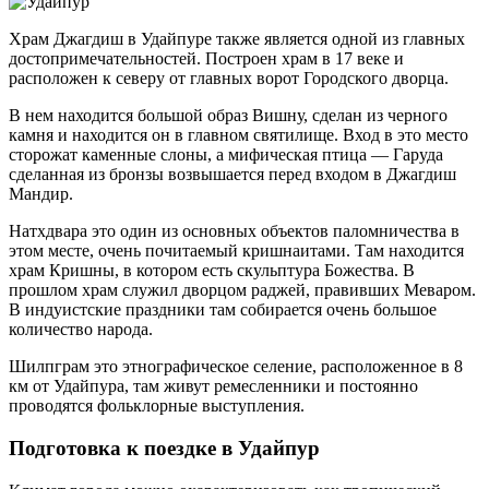
Храм Джагдиш в Удайпуре также является одной из главных
достопримечательностей. Построен храм в 17 веке и
расположен к северу от главных ворот Городского дворца.
В нем находится большой образ Вишну, сделан из черного
камня и находится он в главном святилище. Вход в это место
сторожат каменные слоны, а мифическая птица — Гаруда
сделанная из бронзы возвышается перед входом в Джагдиш
Мандир.
Натхдвара это один из основных объектов паломничества в
этом месте, очень почитаемый кришнаитами. Там находится
храм Кришны, в котором есть скульптура Божества. В
прошлом храм служил дворцом раджей, правивших Меваром.
В индуистские праздники там собирается очень большое
количество народа.
Шилпграм это этнографическое селение, расположенное в 8
км от Удайпура, там живут ремесленники и постоянно
проводятся фольклорные выступления.
Подготовка к поездке в Удайпур