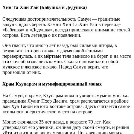
Хин Та-Хин Уай (Бабушка и Дедушка)
Следующая достопримечательность Самуи — гранитные
валуны вдоль берега. Камни Хин Та-Хин Уай в переводе
«Бабушка» и «Дедушка», всегда привлекают внимание гостей
острова. Есть легенда о их появлении.
Она гласит, что много лет назад, был сильный шторм, в
результате которого лодка с двумя влюблёнными
перевернулась, а их мёртвые тела вынесло на берег, и на месте
этих тел образовались камни. Скалы напоминают собой
мужское и женское начало. Народ Самуи верит, что
произошли от них.
Храм Кхунарам и мумифицированный монах
На Самуи, в храме, Кхунарам можно увидеть мумию монаха-
праведника Луанг Пхор Даенга. храм располагается в районе
Бан Хуа Танон на юго-востоке острова. Здесь считается самое
«сильное» энергетическое место на острове.
Монах скончался 35 лет назад, в возрасте 79 лет. Как
утверждают его ученики, он знал дату своей смерти, и решил
уйти из жизни во время медитации. По завещанию монаха,