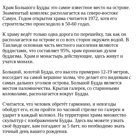
Храм Большого Будды это самое известное место на острове.
Знаменитый комплекс располагается на северо-востоке
Самуи. Годом открытия храма считается 1972, хотя его
строительство происходило в 50-60 годах.
К храму ведёт только одна дорога по перешейку, так как он
располагается на острове и со всех сторон окружен водой. В
Таиланде основная часть местного населения являются
буддистами, что составляет 95%, храм пронизан духом
буддизма. Храм и монастырь действующие, здесь живут и
учатся монахи.
Большой, золотой Будда, его высота примерно 12-19 метров,
восседает на самой вершине холма, что делает его видимым с
самых дальних уголков острова. Большой Будда является
местом паломничества. Крытая галерея, со старинными
колоколами, располагается вокруг Будды.
Считается, что человек обретёт гармонию, и невзгоды
обойдут его, если пройти по часовой стрелке по галереи и
ударит в каждый колокол. На территории храма множество
скульптур с изображением Будды. Здесь вы можете узнать
своё будущее, вам погадают за 5 батт, но необходимо знать
точный день вашего рождения.