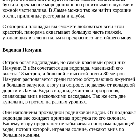
бухта и прекрасное море дополнено гранитными валунами в
южной части залива. В Ламае можно так же найти хорошие
отели, приличные рестораны и клубы.
С обзорной площадки вы сможете любоваться всей этой
красотой, панорама охватывает большую часть пляжей,
утопающих в зелени пальм и прекрасного чистейшего моря.
Водопад Намуанг
Остров богат водопадами, но самый красивый среди них
Намуанг. В нём сочетается два водопада, маленький его
высота 18 метров, и большой с высотой почти 80 метров.
Намуанг располагается среди плотно обступающих джунглей
и больших валунов, к югу на острове, не далеко от кольцевой
дороги и Ламая. Вода в водопаде чистая и прозрачная,
спадающая вниз несколькими каскадами. Так же есть две
купальни, в гротах, на разных уровнях.
Они наполнены прохладной родниковой водой. От подножья
водопада вас ожидает приятная прогулка по его склонам.
Вашему взору предстанет не забываемая панорама падающей
воды, потоки которой, играя на солнце, стекают вниз по
большим камням.