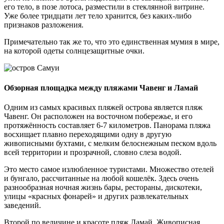
его тело, в позе лотоса, разместили в стеклянной витрине.
Уже более тридцати лет тело хранится, без каких-либо
признаков разложения.
Примечательно так же то, что это единственная мумия в мире,
на которой одеты солнцезащитные очки.
Обзорная площадка между пляжами Чавенг и Ламай
Одним из самых красивых пляжей острова является пляж
Чавенг. Он расположен на восточном побережье, и его
протяжённость составляет 6-7 километров. Панорама пляжа
восхищает плавно переходящими одну в другую
живописными бухтами, с мелким белоснежным песком вдоль
всей территории и прозрачной, словно слеза водой.
Это место самое излюбленное туристами. Множество отелей
и бунгало, рассчитанные на любой кошелёк. Здесь очень
разнообразная ночная жизнь бары, рестораны, дискотеки,
улицы «красных фонарей» и других развлекательных
заведений.
Второй по величине и красоте пляж Ламай. Живописная