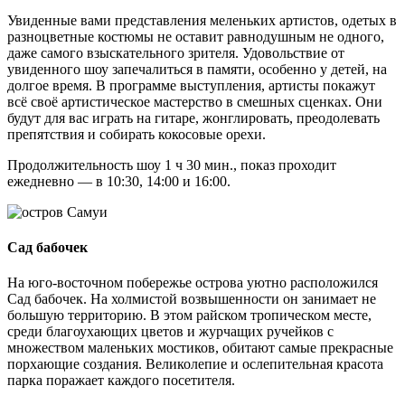
Увиденные вами представления меленьких артистов, одетых в
разноцветные костюмы не оставит равнодушным не одного,
даже самого взыскательного зрителя. Удовольствие от
увиденного шоу запечалиться в памяти, особенно у детей, на
долгое время. В программе выступления, артисты покажут
всё своё артистическое мастерство в смешных сценках. Они
будут для вас играть на гитаре, жонглировать, преодолевать
препятствия и собирать кокосовые орехи.
Продолжительность шоу 1 ч 30 мин., показ проходит
ежедневно — в 10:30, 14:00 и 16:00.
Сад бабочек
На юго-восточном побережье острова уютно расположился
Сад бабочек. На холмистой возвышенности он занимает не
большую территорию. В этом райском тропическом месте,
среди благоухающих цветов и журчащих ручейков с
множеством маленьких мостиков, обитают самые прекрасные
порхающие создания. Великолепие и ослепительная красота
парка поражает каждого посетителя.