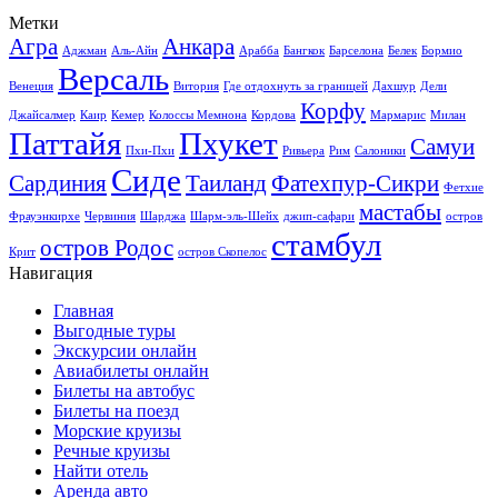
Метки
Агра
Анкара
Аджман
Аль-Айн
Арабба
Бангкок
Барселона
Белек
Бормио
Версаль
Венеция
Витория
Где отдохнуть за границей
Дахшур
Дели
Корфу
Джайсалмер
Каир
Кемер
Колоссы Мемнона
Кордова
Мармарис
Милан
Паттайя
Пхукет
Самуи
Пхи-Пхи
Ривьера
Рим
Салоники
Сиде
Сардиния
Таиланд
Фатехпур-Сикри
Фетхие
мастабы
Фрауэнкирхе
Червиния
Шарджа
Шарм-эль-Шейх
джип-сафари
остров
стамбул
остров Родос
Крит
остров Скопелос
Навигация
Главная
Выгодные туры
Экскурсии онлайн
Авиабилеты онлайн
Билеты на автобус
Билеты на поезд
Морские круизы
Речные круизы
Найти отель
Аренда авто