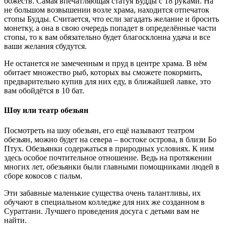
божеств. Самая впечатляющая статуя Будды с 18 руками. На
не большом возвышении возле храма, находится отпечаток
стопы Будды. Считается, что если загадать желание и бросить
монетку, а она в свою очередь попадет в определённые части
стопы, то к вам обязательно будет благосклонна удача и все
ваши желания сбудутся.
Не останется не замеченным и пруд в центре храма. В нём
обитает множество рыб, которых вы сможете покормить,
предварительно купив для них еду, в ближайшей лавке, это
вам обойдётся в 10 бат.
Шоу или театр обезьян
Посмотреть на шоу обезьян, его ещё называют театром
обезьян, можно будет на севера – востоке острова, в близи Бо
Птух. Обезьянки содержаться в природных условиях. К ним
здесь особое почтительное отношение. Ведь на протяжении
многих лет, обезьянки были главными помощниками людей в
сборе кокосов с пальм.
Эти забавные маленькие существа очень талантливы, их
обучают в специальном колледже для них же созданном в
Сураттани. Лучшего проведения досуга с детьми вам не
найти.