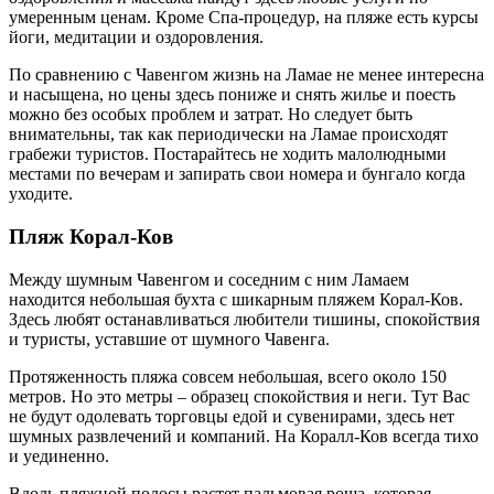
умеренным ценам. Кроме Спа-процедур, на пляже есть курсы
йоги, медитации и оздоровления.
По сравнению с Чавенгом жизнь на Ламае не менее интересна
и насыщена, но цены здесь пониже и снять жилье и поесть
можно без особых проблем и затрат. Но следует быть
внимательны, так как периодически на Ламае происходят
грабежи туристов. Постарайтесь не ходить малолюдными
местами по вечерам и запирать свои номера и бунгало когда
уходите.
Пляж Корал-Ков
Между шумным Чавенгом и соседним с ним Ламаем
находится небольшая бухта с шикарным пляжем Корал-Ков.
Здесь любят останавливаться любители тишины, спокойствия
и туристы, уставшие от шумного Чавенга.
Протяженность пляжа совсем небольшая, всего около 150
метров. Но это метры – образец спокойствия и неги. Тут Вас
не будут одолевать торговцы едой и сувенирами, здесь нет
шумных развлечений и компаний. На Коралл-Ков всегда тихо
и уединенно.
Вдоль пляжной полосы растет пальмовая роща, которая