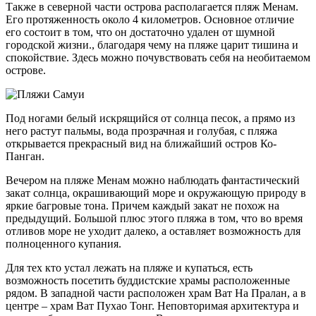
Также в северной части острова располагается пляж Менам.
Его протяженность около 4 километров. Основное отличие
его состоит в том, что он достаточно удален от шумной
городской жизни., благодаря чему на пляже царит тишина и
спокойствие. Здесь можно почувствовать себя на необитаемом
острове.
Под ногами белый искрящийся от солнца песок, а прямо из
него растут пальмы, вода прозрачная и голубая, с пляжа
открывается прекрасный вид на ближайший остров Ко-
Панган.
Вечером на пляже Менам можно наблюдать фантастический
закат солнца, окрашивающий море и окружающую природу в
яркие багровые тона. Причем каждый закат не похож на
предыдущий. Большой плюс этого пляжа в том, что во время
отливов море не уходит далеко, а оставляет возможность для
полноценного купания.
Для тех кто устал лежать на пляже и купаться, есть
возможность посетить буддистские храмы расположенные
рядом. В западной части расположен храм Ват На Пралан, а в
центре – храм Ват Пухао Тонг. Неповторимая архитектура и