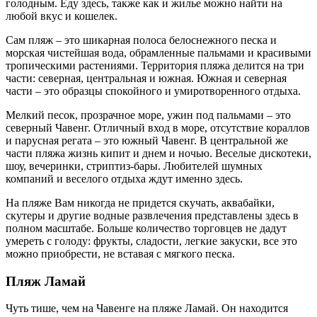
голодным. Еду здесь, также как и жилье можно найти на
любой вкус и кошелек.
Сам пляж – это шикарная полоса белоснежного песка и
морская чистейшая вода, обрамленные пальмами и красивыми
тропическими растениями. Территория пляжа делится на три
части: северная, центральная и южная. Южная и северная
части – это образцы спокойного и умиротворенного отдыха.
Мелкий песок, прозрачное море, ужин под пальмами – это
северный Чавенг. Отличный вход в море, отсутствие кораллов
и парусная регата – это южный Чавенг. В центральной же
части пляжа жизнь кипит и днем и ночью. Веселые дискотеки,
шоу, вечеринки, стриптиз-бары. Любителей шумных
компаний и веселого отдыха ждут именно здесь.
На пляже Вам никогда не придется скучать, аквабайки,
скутеры и другие водные развлечения представлены здесь в
полном масштабе. Больше количество торговцев не дадут
умереть с голоду: фрукты, сладости, легкие закуски, все это
можно приобрести, не вставая с мягкого песка.
Пляж Ламай
Чуть тише, чем на Чавенге на пляже Ламай. Он находится