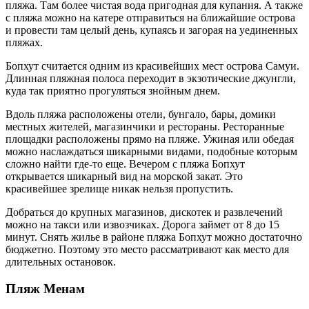
пляжа. Там более чистая вода пригодная для купания. А также
с пляжа можно на катере отправиться на ближайшие острова
и провести там целый день, купаясь и загорая на уединенных
пляжах.
Бопхут считается одним из красивейших мест острова Самуи.
Длинная пляжная полоса переходит в экзотические джунгли,
куда так приятно прогуляться знойным днем.
Вдоль пляжа расположены отели, бунгало, бары, домики
местных жителей, магазинчики и рестораны. Ресторанные
площадки расположены прямо на пляже. Ужиная или обедая
можно наслаждаться шикарными видами, подобные которым
сложно найти где-то еще. Вечером с пляжа Бопхут
открывается шикарный вид на морской закат. Это
красивейшее зрелище никак нельзя пропустить.
Добраться до крупных магазинов, дискотек и развлечений
можно на такси или извозчиках. Дорога займет от 8 до 15
минут. Снять жилье в районе пляжа Бопхут можно достаточно
бюджетно. Поэтому это место рассматривают как место для
длительных остановок.
Пляж Менам