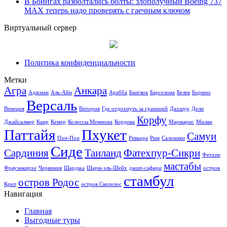
В Боингах разболтались болты: злополучный Boeing 737
MAX теперь надо проверять с гаечным ключом
Виртуальный сервер
Политика конфиденциальности
Метки
Агра
Анкара
Аджман
Аль-Айн
Арабба
Бангкок
Барселона
Белек
Бормио
Версаль
Венеция
Витория
Где отдохнуть за границей
Дахшур
Дели
Корфу
Джайсалмер
Каир
Кемер
Колоссы Мемнона
Кордова
Мармарис
Милан
Паттайя
Пхукет
Самуи
Пхи-Пхи
Ривьера
Рим
Салоники
Сиде
Сардиния
Таиланд
Фатехпур-Сикри
Фетхие
мастабы
Фрауэнкирхе
Червиния
Шарджа
Шарм-эль-Шейх
джип-сафари
остров
стамбул
остров Родос
Крит
остров Скопелос
Навигация
Главная
Выгодные туры