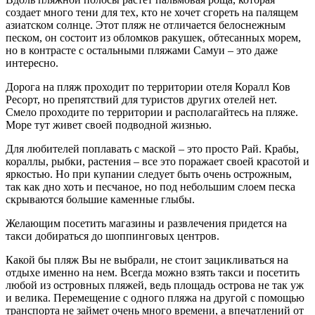
создает много тени для тех, кто не хочет сгореть на палящем
азиатском солнце. Этот пляж не отличается белоснежным
песком, он состоит из обломков ракушек, обтесанных морем,
но в контрасте с остальными пляжами Самуи – это даже
интересно.
Дорога на пляж проходит по территории отеля Коралл Ков
Ресорт, но препятствий для туристов других отелей нет.
Смело проходите по территории и располагайтесь на пляже.
Море тут живет своей подводной жизнью.
Для любителей поплавать с маской – это просто Рай. Крабы,
кораллы, рыбки, растения – все это поражает своей красотой и
яркостью. Но при купании следует быть очень острожным,
так как дно хоть и песчаное, но под небольшим слоем песка
скрываются большие каменные глыбы.
Желающим посетить магазины и развлечения придется на
такси добираться до шоппинговых центров.
Какой бы пляж Вы не выбрали, не стоит зацикливаться на
отдыхе именно на нем. Всегда можно взять такси и посетить
любой из островных пляжей, ведь площадь острова не так уж
и велика. Перемещение с одного пляжа на другой с помощью
транспорта не займет очень много времени, а впечатлений от