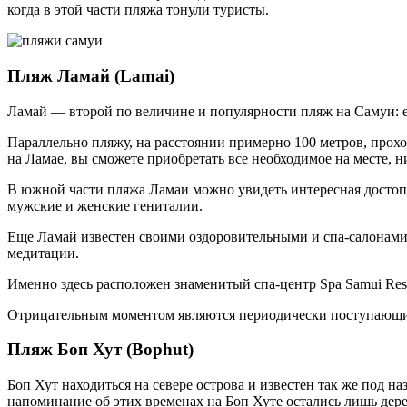
когда в этой части пляжа тонули туристы.
Пляж Ламай (Lamai)
Ламай — второй по величине и популярности пляж на Самуи: е
Параллельно пляжу, на расстоянии примерно 100 метров, прох
на Ламае, вы сможете приобретать все необходимое на месте, н
В южной части пляжа Ламаи можно увидеть интересная достоп
мужские и женские гениталии.
Еще Ламай известен своими оздоровительными и спа-салонами
медитации.
Именно здесь расположен знаменитый спа-центр Spa Samui Reso
Отрицательным моментом являются периодически поступающие с
Пляж Боп Хут (Bophut)
Боп Хут находиться на севере острова и известен так же под на
напоминание об этих временах на Боп Хуте остались лишь дер