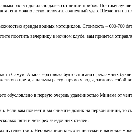
 пальмы растут довольно далеко от линии прибоя. Поэтому лучше
ствия тени можно легко получить солнечный удар. Шезлонги на п
можностью аренды водных мотоциклов. Стоимость – 600-700 батт
тите посетить вечеринку в ночном клубе, вам придется отправлят
 части Самуи. Атмосфера пляжа будто списана с рекламных бук
елттого цвета, а пальмы растут прямо у воды, заслоняя собой вс
 это обусловлено в первую очередь удалённостью Минама от чен
й. Если вам повезет и вы снимите домик на первой линии, то с
есколько пяти и четырёх звёздочных отелей.
ых путешествий. Необычайной красоты пейзажи и ласковое море