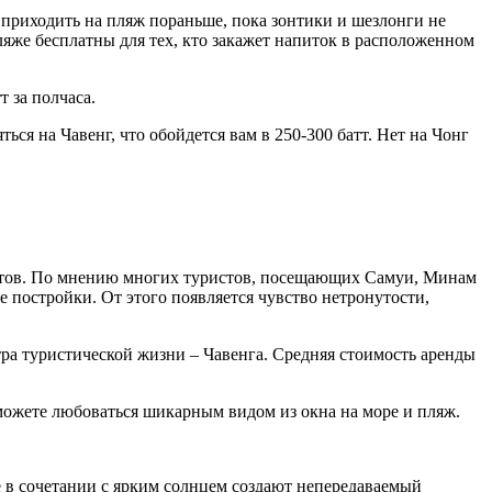
 приходить на пляж пораньше, пока зонтики и шезлонги не
ляже бесплатны для тех, кто закажет напиток в расположенном
 за полчаса.
ься на Чавенг, что обойдется вам в 250-300 батт. Нет на Чонг
летов. По мнению многих туристов, посещающих Самуи, Минам
е постройки. От этого появляется чувство нетронутости,
тра туристической жизни – Чавенга. Средняя стоимость аренды
можете любоваться шикарным видом из окна на море и пляж.
 в сочетании с ярким солнцем создают непередаваемый