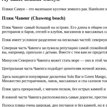
Пляжи Самуи – это маленькие кусочки земного рая. Наиболее 
Пляж Чавенг (Chaweng beach)
Пляж Чавенг самый большой на острове. Его длина в общем со
ресторанов и баров, отелей и клубов, магазинов и массажных с
Пляж имеет условное разделение на несколько частей: северн
Северная часть Чавенга заслужила репутацию самой спокойной.
вы, например, приехали с детьми. Вместе с тем вам не придетс
Минусом Северного Чавенга может стать море — оно в этой час
Центральная часть Чавенга подойдет ценителям ночной жизни, 
Здесь находятся популярные дискотеки Solo Bar и Green Mango,
Множество ресторанчиков, лавок, массажных и спа салонов тож
Пляж здесь прекрасный, с мягким песком, без острых камней и
В южной части Чавенга расположились самые дорогие, престиж
Полоса пляжа очень широкая, дно песчаное и без камней, но в