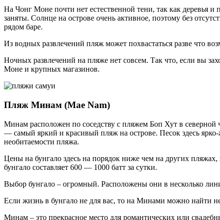
На Чонг Моне почти нет естественной тени, так как деревья и
заняты. Солнце на острове очень активное, поэтому без отсут
рядом баре.
Из водных развлечений пляж может похвастаться разве что воз
Ночных развлечений на пляже нет совсем. Так что, если вы захо
Моне и крупных магазинов.
Пляж Минам (Mae Nam)
Минам расположен по соседству с пляжем Боп Хут в северной
— самый яркий и красивый пляж на острове. Песок здесь ярко-ж
необитаемости пляжа.
Цены на бунгало здесь на порядок ниже чем на других пляжах,
бунгало составляет 600 — 1000 батт за сутки.
Выбор бунгало – огромный. Расположены они в несколько лини
Если жизнь в бунгало не для вас, то на Минами можно найти н
Минам – это прекрасное место для романтических или свадебн