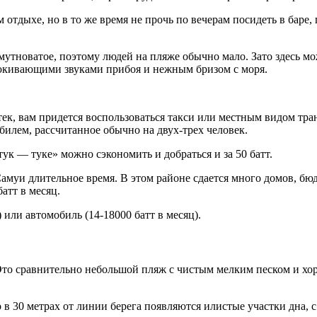
ном отдыхе, но в то же время не прочь по вечерам посидеть в бар
 мутноватое, поэтому людей на пляже обычно мало. Зато здесь мо
аюкивающими звуками прибоя и нежным бризом с моря.
к, вам придется воспользоваться такси или местным видом тран
билем, рассчитанное обычно на двух-трех человек.
тук — туке» можно сэкономить и добраться и за 50 батт.
Самуи длительное время. В этом районе сдается много домов, бю
атт в месяц.
 или автомобиль (14-18000 батт в месяц).
Это сравнительно небольшой пляж с чистым мелким песком и хо
 в 30 метрах от линии берега появляются илистые участки дна, 