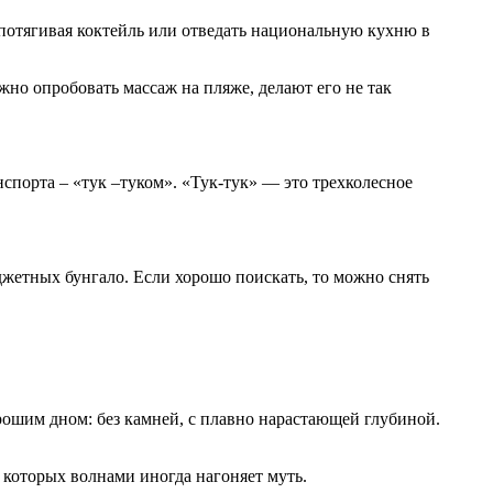
е, потягивая коктейль или отведать национальную кухню в
жно опробовать массаж на пляже, делают его не так
спорта – «тук –туком». «Тук-тук» — это трехколесное
джетных бунгало. Если хорошо поискать, то можно снять
рошим дном: без камней, с плавно нарастающей глубиной.
с которых волнами иногда нагоняет муть.