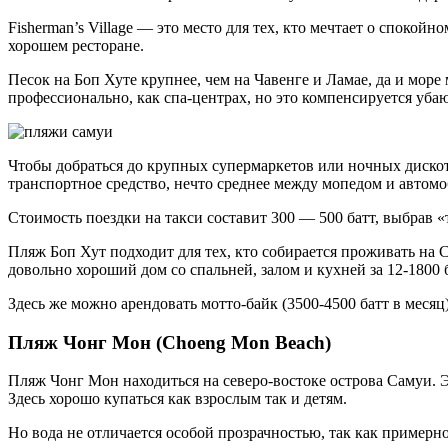
Fisherman’s Village — это место для тех, кто мечтает о спокой
хорошем ресторане.
Песок на Боп Хуте крупнее, чем на Чавенге и Ламае, да и море
профессионально, как спа-центрах, но это компенсируется уб
Чтобы добраться до крупных супермаркетов или ночных дискоте
транспортное средство, нечто среднее между мопедом и автомо
Стоимость поездки на такси составит 300 — 500 батт, выбрав «
Пляж Боп Хут подходит для тех, кто собирается проживать на 
довольно хороший дом со спальней, залом и кухней за 12-1800 б
Здесь же можно арендовать мотто-байк (3500-4500 батт в месяц)
Пляж Чонг Мон (Choeng Mon Beach)
Пляж Чонг Мон находиться на северо-востоке острова Самуи. 
Здесь хорошо купаться как взрослым так и детям.
Но вода не отличается особой прозрачностью, так как примерно