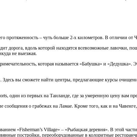
го протяженность – чуть больше 2-х километров. В отличии от 
одит дорога, вдоль которой находятся всевозможные лавочки, п
икуда не выезжая.
римечательность, которая называется «Бабушка» и «Дедушка».
. Здесь вы сможете найти центры, предлагающие курсы очищени
rts, один из первых на Таиланде, где за умеренную цену вам п
ообщения о грабежах на Ламае. Кроме того, как и на Чавенге,
званием «Fisherman’s Village» – «Рыбацкая деревня». В этой час
евянные постройки, переоборудованные в колоритные ресторанч