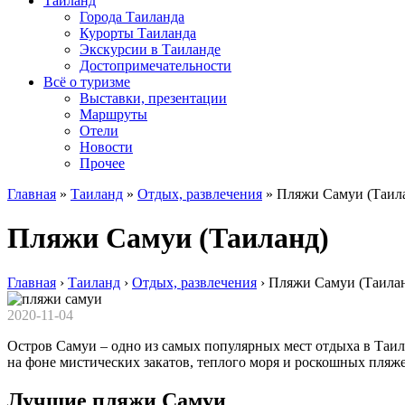
Таиланд
Города Таиланда
Курорты Таиланда
Экскурсии в Таиланде
Достопримечательности
Всё о туризме
Выставки, презентации
Маршруты
Отели
Новости
Прочее
Главная
»
Таиланд
»
Отдых, развлечения
»
Пляжи Самуи (Таил
Пляжи Самуи (Таиланд)
Главная
›
Таиланд
›
Отдых, развлечения
›
Пляжи Самуи (Таила
2020-11-04
Остров Самуи – одно из самых популярных мест отдыха в Таил
на фоне мистических закатов, теплого моря и роскошных пляж
Лучшие пляжи Самуи