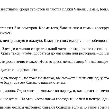
известными среди туристов являются пляжи Чавенг, Ламай, Боп
ставляет 5 километров. Кроме того, Чавенг еще и самый «раскр
алонов.
ую, центральную и южную. Каждая из них имеет свои особенности
 Здесь, в отличии от центральной части пляжа, ночью не слышн
я брать такси, чтобы добраться до магазина или ресторана – до 
ти достаточно мелкое. Но зато здесь меньше людей и настоящее 
дискотек и развлечений.
 чуть поодаль, но тоже не далеко, вы сможете найти ещё одну, т
е будут совсем близко с вашим отелем.
 кораллов. Одно «но» — множество народу, и, как следствие веч
ные отели. На этой части пляжа гораздо тише чем в центре, од
 зимние месяцы частенько бывают большие волны. В такое время