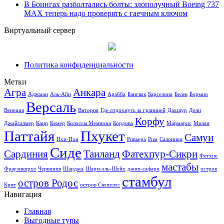
В Боингах разболтались болты: злополучный Boeing 737
MAX теперь надо проверять с гаечным ключом
Виртуальный сервер
Политика конфиденциальности
Метки
Агра
Анкара
Аджман
Аль-Айн
Арабба
Бангкок
Барселона
Белек
Бормио
Версаль
Венеция
Витория
Где отдохнуть за границей
Дахшур
Дели
Корфу
Джайсалмер
Каир
Кемер
Колоссы Мемнона
Кордова
Мармарис
Милан
Паттайя
Пхукет
Самуи
Пхи-Пхи
Ривьера
Рим
Салоники
Сиде
Сардиния
Таиланд
Фатехпур-Сикри
Фетхие
мастабы
Фрауэнкирхе
Червиния
Шарджа
Шарм-эль-Шейх
джип-сафари
остров
стамбул
остров Родос
Крит
остров Скопелос
Навигация
Главная
Выгодные туры