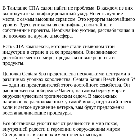
В Таиланде СПА салон найти не проблема. В каждом из них
вы получите квалифицированный уход. Но есть лучшие
места, с самым высоким сервисом. Это курорты высочайшего
уровня. Здесь уникальная специфика, свои тайны и
собственные проекты. Необычайно уютная, расслабляющая и
не похожая на другие атмосфера.
Есть СПА комплексы, которые стали символом этой
индустрии в стране и за ее пределами. Они занимают
достойное место в мире, предлагая новые рецепты и
продукты.
Цепочка Centara Spa представлена несколькими центрами в
различных уголках королевства. Centara Samui Beach Resort 5*
— один из представителей этого достойного семейства. Он
расположен на побережье Чавенг, на самом берегу моря и
окружен чудесным тропическим садом. В массажных
павильонах, расположенных у самой воды, под тихий плеск
волн и легкое дуновение ветерка, вам будут предложены
восстанавливающие процедуры.
Вся обстановка уносит вас от реальности в мир покоя,
внутренней радости и гармонии с окружающим миром.
Специалисты в салонах имеют очень высокую