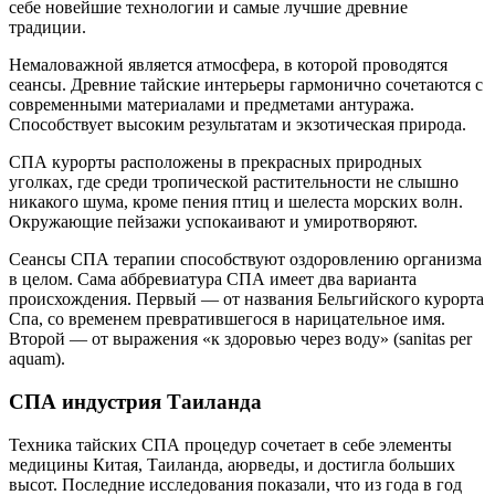
себе новейшие технологии и самые лучшие древние
традиции.
Немаловажной является атмосфера, в которой проводятся
сеансы. Древние тайские интерьеры гармонично сочетаются с
современными материалами и предметами антуража.
Способствует высоким результатам и экзотическая природа.
СПА курорты расположены в прекрасных природных
уголках, где среди тропической растительности не слышно
никакого шума, кроме пения птиц и шелеста морских волн.
Окружающие пейзажи успокаивают и умиротворяют.
Сеансы СПА терапии способствуют оздоровлению организма
в целом. Сама аббревиатура СПА имеет два варианта
происхождения. Первый — от названия Бельгийского курорта
Спа, со временем превратившегося в нарицательное имя.
Второй — от выражения «к здоровью через воду» (sanitas per
aquam).
СПА индустрия Таиланда
Техника тайских СПА процедур сочетает в себе элементы
медицины Китая, Таиланда, аюрведы, и достигла больших
высот. Последние исследования показали, что из года в год