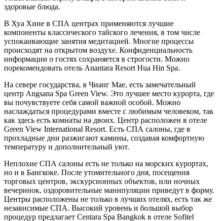
здоровые блюда.
В Хуа Хине в СПА центрах применяются лучшие
компоненты классического тайского лечения, в том числе
успокаивающие занятия медитацией. Многие процессы
происходят на открытом воздухе. Конфиденциальность
информации о гостях сохраняется в строгости. Можно
порекомендовать отель Anantara Resort Hua Hin Spa.
На севере государства, в Чианг Мае, есть замечательный
центр Angsana Spa Green View. Это лучшее место курорта, где
вы почувствуете себя самой важной особой. Можно
наслаждаться процедурами вместе с любимым человеком, так
как здесь есть комнаты на двоих. Центр расположен в отеле
Green View International Resort. Есть СПА салоны, где в
прохладные дни разжигают камины, создавая комфортную
температуру и дополнительный уют.
Неплохие СПА салоны есть не только на морских курортах,
но и в Бангкоке. После утомительного дня, посещения
торговых центров, экскурсионных объектов, или ночных
вечеринок, оздоровительные манипуляции приведут в форму.
Центры расположены не только в лучших отелях, есть так же
независимые СПА. Высокий уровень и большой выбор
процедур предлагает Сentara Spa Bangkok в отеле Sofitel