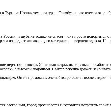
 в Турции. Ночная температура в Стамбуле практически около 0, 
 в России, и шуба не только не спасет – она просто испортится 
ртки из водоотталкивающего материала — верхняя одежда. На но
шие перчатки и носки. Учитывая ветры, имеет смысл позаботитьс
ссовки с высокой подошвой. Свитер ребенка должен закрывать 
ладом. Он не промокает, очень быстро сохнет после стирки, и с
тся ласковыми, город просыпается и готовится встретить своих 