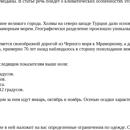
емоданы. В статье речь пойдет о климатических особенностях эт
не великого города. Холмы на северо-западе Турции дали основ
Мраморным морем. Географически разделение произошло уникально
ляется своеобразной дорогой из Черного моря к Мраморному, а 
, примерно 70 лет назад наблюдалось в сторону похолодания зим
следящим показателям выше ноля:
адусов.
ов.
са.
12 градусов.
ом за ним идут январь, октябрь и ноябрь. Осенью осадки характ
ие в ней наложит на вас определенные ограничения по одежде. 