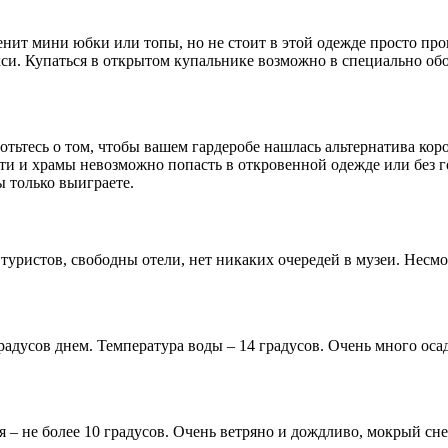
менит мини юбки или топы, но не стоит в этой одежде просто про
кси. Купаться в открытом купальнике возможно в специально обо
отьтесь о том, чтобы вашем гардеробе нашлась альтернатива ко
ти и храмы невозможно попасть в откровенной одежде или без го
ы только выиграете.
туристов, свободны отели, нет никаких очередей в музеи. Несм
 градусов днем. Температура воды – 14 градусов. Очень много о
я – не более 10 градусов. Очень ветряно и дождливо, мокрый сн