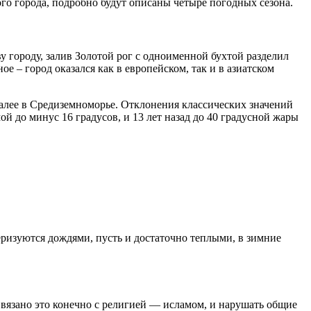
ого города, подробно будут описаны четыре погодных сезона.
у городу, залив Золотой рог с одноименной бухтой разделил
е – город оказался как в европейском, так и в азиатском
далее в Средиземноморье. Отклонения классических значений
ой до минус 16 градусов, и 13 лет назад до 40 градусной жары
еризуются дождями, пусть и достаточно теплыми, в зимние
Связано это конечно с религией — исламом, и нарушать общие