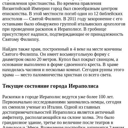
становления христианства. Во времена правления
Византийской Империи город был своеобразным центром
епископства. В этой местности погиб один из 12 библейских
апостолов — Святой Филипп. В 2011 году захоронение с его
останками было обнаружено группой итальянских археологов
при проведении раскопок в Иераполисе. В гробнице
присутствуют надписи, подтверждающие ее принадлежность
Святому Филиппу.
Найден также храм, построенный в 4 веке на месте кончины
Святого Филиппа. Он имеет восьмиугольную форму с
диаметром около 20 метров. Купол был покрыт свинцом, а
основание выполнено в форме сдвоенного креста. В храме
находилась часовня и несколько комнат. Сегодня руины этого
храма — место паломничества христиан со всего света.
Текущее состояние города Иераполиса
Раскопки в городе Иераполис ведутся уже более 100 лет.
Первоначально исследованиями занимались немцы, сегодня
их сменили ученые из Италии. Одной из главных
достопримечательностей Иераполиса является античный
амфитеатр, располагающийся на склоне холма. Это было
грандиозное здание, третье по величине после театров в
Апендосе и Эфесе. Возведение постройки датируется 2 веком.