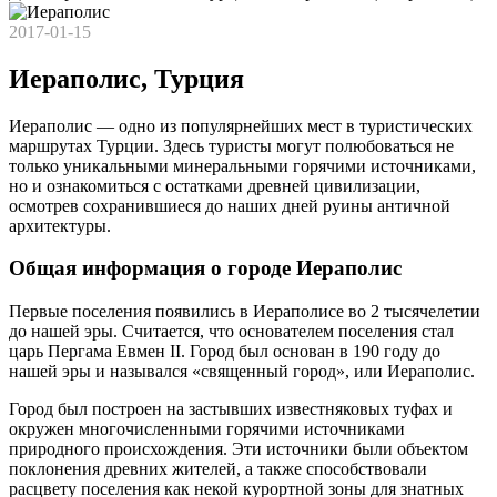
2017-01-15
Иераполис, Турция
Иераполис — одно из популярнейших мест в туристических
маршрутах Турции. Здесь туристы могут полюбоваться не
только уникальными минеральными горячими источниками,
но и ознакомиться с остатками древней цивилизации,
осмотрев сохранившиеся до наших дней руины античной
архитектуры.
Общая информация о городе Иераполис
Первые поселения появились в Иераполисе во 2 тысячелетии
до нашей эры. Считается, что основателем поселения стал
царь Пергама Евмен II. Город был основан в 190 году до
нашей эры и назывался «священный город», или Иераполис.
Город был построен на застывших известняковых туфах и
окружен многочисленными горячими источниками
природного происхождения. Эти источники были объектом
поклонения древних жителей, а также способствовали
расцвету поселения как некой курортной зоны для знатных