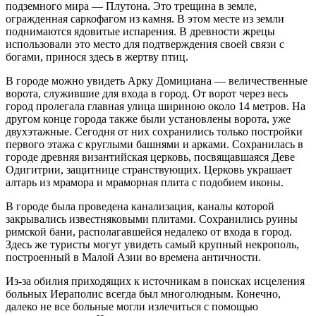
подземного мира — Плутона. Это трещина в земле,
огражденная саркофагом из камня. В этом месте из земли
поднимаются ядовитые испарения. В древности жрецы
использовали это место для подтверждения своей связи с
богами, принося здесь в жертву птиц.
В городе можно увидеть Арку Домициана — величественные
ворота, служившие для входа в город. От ворот через весь
город пролегала главная улица шириною около 14 метров. На
другом конце города также были установлены ворота, уже
двухэтажные. Сегодня от них сохранились только постройки
первого этажа с круглыми башнями и арками. Сохранилась в
городе древняя византийская церковь, посвящавшаяся Деве
Одигитрии, защитнице странствующих. Церковь украшает
алтарь из мрамора и мраморная плита с подобием иконы.
В городе была проведена канализация, каналы которой
закрывались известняковыми плитами. Сохранились руины
римской бани, располагавшейся недалеко от входа в город.
Здесь же туристы могут увидеть самый крупный некрополь,
построенный в Малой Азии во времена античности.
Из-за обилия приходящих к источникам в поисках исцеления
больных Иераполис всегда был многолюдным. Конечно,
далеко не все больные могли излечиться с помощью