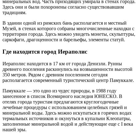
минеральных вод. Часть приходящих умирала в стенах города.
Здесь они и были похоронены согласно существовавшим
традициям.
В здании одной из римских бань располагается и местный
Музей, в стенах которого собраны многочисленные находки с
территории города. Здесь можно увидеть монеты, скульптуры,
саркофаги, драгоценности и барельефы, элементы статуй.
Где находится город Иераполис
Иераполис находится в 17 км от города Денизли. Руины
древнего поселения раскинулись на возвышенности высотой
350 метров. Рядом с древним поселением сегодня
располагается современный туристический центр Памуккале.
Памуккале — это одно из чудес природы, в 1988 году
занесенное в список Всемирного наследия ЮНЕСКО. В
отелях города туристам предлагаются круглогодичные
лечебные процедуры с использованием целебных грязей и
минеральной воды. Здесь можно искупаться в горячих водах
термальных источников и окунуться в купальни Клеопатры,
заполненные минеральной водой и действующие еще с I века
нашей эры.