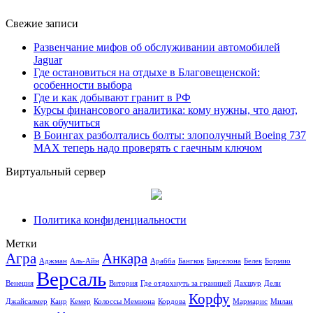
Свежие записи
Развенчание мифов об обслуживании автомобилей
Jaguar
Где остановиться на отдыхе в Благовещенской:
особенности выбора
Где и как добывают гранит в РФ
Курсы финансового аналитика: кому нужны, что дают,
как обучиться
В Боингах разболтались болты: злополучный Boeing 737
MAX теперь надо проверять с гаечным ключом
Виртуальный сервер
Политика конфиденциальности
Метки
Агра
Анкара
Аджман
Аль-Айн
Арабба
Бангкок
Барселона
Белек
Бормио
Версаль
Венеция
Витория
Где отдохнуть за границей
Дахшур
Дели
Корфу
Джайсалмер
Каир
Кемер
Колоссы Мемнона
Кордова
Мармарис
Милан