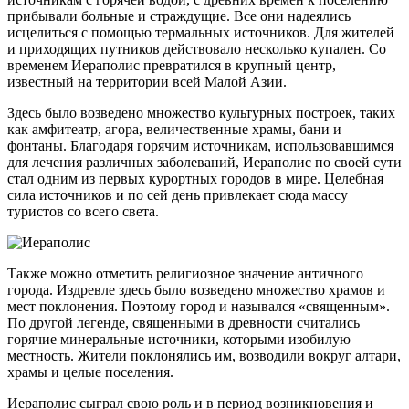
прибывали больные и страждущие. Все они надеялись
исцелиться с помощью термальных источников. Для жителей
и приходящих путников действовало несколько купален. Со
временем Иераполис превратился в крупный центр,
известный на территории всей Малой Азии.
Здесь было возведено множество культурных построек, таких
как амфитеатр, агора, величественные храмы, бани и
фонтаны. Благодаря горячим источникам, использовавшимся
для лечения различных заболеваний, Иераполис по своей сути
стал одним из первых курортных городов в мире. Целебная
сила источников и по сей день привлекает сюда массу
туристов со всего света.
Также можно отметить религиозное значение античного
города. Издревле здесь было возведено множество храмов и
мест поклонения. Поэтому город и назывался «священным».
По другой легенде, священными в древности считались
горячие минеральные источники, которыми изобилую
местность. Жители поклонялись им, возводили вокруг алтари,
храмы и целые поселения.
Иераполис сыграл свою роль и в период возникновения и