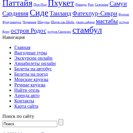
Паттайя
Пхукет
Самуи
Пхи-Пхи
Ривьера
Рим
Салоники
Сиде
Сардиния
Таиланд
Фатехпур-Сикри
Фетхие
мастабы
Фрауэнкирхе
Червиния
Шарджа
Шарм-эль-Шейх
джип-сафари
остров
стамбул
остров Родос
Крит
остров Скопелос
Навигация
Главная
Выгодные туры
Экскурсии онлайн
Авиабилеты онлайн
Билеты на автобус
Билеты на поезд
Морские круизы
Речные круизы
Найти отель
Аренда авто
Контакты
Карта сайта
Поиск по сайту