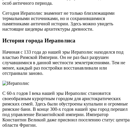
особ античного периода.
Сегодня Иераполис знаменит не только близлежащими
термальными источниками, но и сохранившимися
памятниками античной истории. Здесь можно увидеть
настоящие шедевры архитектуры древности.
История города Иераполиса
Начиная с 133 года до нашей эры Иераполис находился под
властью Римской Империи. Он не раз был разрушен
случавшимися в данной местности землетрясениями. Тем не
менее, каждый раз постройки восстанавливали или
отстраивали заново.
С 60-х годов I века нашей эры Иераполис становится
своеобразным курортным городом для аристократических
римских семей. Здесь были обустроены купальни и огромные
римские бани. В конце 300-х годов нашей эры город перешел
под управление Византийской империи. Император
Константин Великий даже присвоил поселению статус центра
области Фригии.