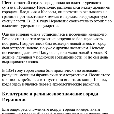
Шесть столетий спустя город попал во власть турецкого
султана. Поскольку Иераполис располагался между древними
городами Лаодикия и Колоссы, он постоянно оказывался на
границе противостоящих земель и пережил неоднократную
смену власти. В 1210 году Иераполис окончательно отошел во
владение турецкого государства.
Однако мирная жизнь установилась в поселении ненадолго.
Вскоре сильное землетрясение разрушило большую часть
построек. Позднее здесь был возведен новый замок и город
был отстроен заново, но уже с другим названием. Новому
поселению дали имя Памуккале, или «хлопковый замок». В
долине, лежащей у подножия возвышенности, и по сей день
выращивают хлопок.
В 1354 году город снова был практически до основания
разрушен мощным Фракийским землетрясением. После этого
местность пребывала в запустении вплоть до конца 19 века,
когда здесь начались первые археологические раскопки.
Культурное и религиозное значение города
Иераполис
Благодаря расположенным вокруг города минеральным
источникам с горячей водой, с древних времен к поселению