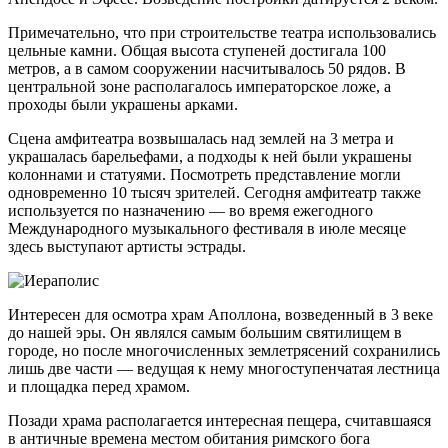
Примечательно, что при строительстве театра использовались
цельные камни. Общая высота ступеней достигала 100
метров, а в самом сооружении насчитывалось 50 рядов. В
центральной зоне располагалось императорское ложе, а
проходы были украшены арками.
Сцена амфитеатра возвышалась над землей на 3 метра и
украшалась барельефами, а подходы к ней были украшены
колоннами и статуями. Посмотреть представление могли
одновременно 10 тысяч зрителей. Сегодня амфитеатр также
используется по назначению — во время ежегодного
Международного музыкального фестиваля в июле месяце
здесь выступают артисты эстрады.
Интересен для осмотра храм Аполлона, возведенный в 3 веке
до нашей эры. Он являлся самым большим святилищем в
городе, но после многочисленных землетрясений сохранились
лишь две части — ведущая к нему многоступенчатая лестница
и площадка перед храмом.
Позади храма располагается интересная пещера, считавшаяся
в античные времена местом обитания римского бога