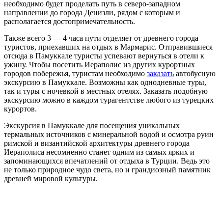
необходимо будет проделать путь в северо-западном
направлении до города Денизли, рядом с которым и
располагается достопримечательность.
Также всего 3 — 4 часа пути отделяет от древнего города
туристов, приехавших на отдых в Мармарис. Отправившиеся
отсюда в Памуккале туристы успевают вернуться в отели к
ужину. Чтобы посетить Иераполис из других курортных
городов побережья, туристам необходимо
заказать
автобусную
экскурсию в Памуккале. Возможны как однодневные туры,
так и туры с ночевкой в местных отелях. Заказать подобную
экскурсию можно в каждом турагентстве любого из турецких
курортов.
Экскурсия в Памуккале для посещения уникальных
термальных источников с минеральной водой и осмотра руин
римской и византийской архитектуры древнего города
Иераполиса несомненно станет одним из самых ярких и
запоминающихся впечатлений от отдыха в Турции. Ведь это
не только природное чудо света, но и грандиозный памятник
древней мировой культуры.