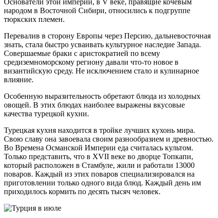
Основатели этой империи, в V веке, правящие кочевым
народом в Восточной Сибири, относились к подгруппе
тюркских племен.
Перевалив в сторону Европы через Персию, дальневосточная
знать, стала быстро усваивать культурное наследие Запада.
Совершаемые браки с аристократией по всему
средиземноморскому региону давали что-то новое в
византийскую среду. Не исключением стало и кулинарное
влияние.
Особенную выразительность обретают блюда из холодных
овощей. В этих блюдах наиболее выражены вкусовые
качества турецкой кухни.
Турецкая кухня находится в тройке лучших кухонь мира.
Свою славу она завоевала своим разнообразием и древностью.
Во Времена Османской Империи еда считалась культом.
Только представить, что в XVII веке во дворце Топкапи,
который расположен в Стамбуле, жили и работали 13000
поваров. Каждый из этих поваров специализировался на
приготовлении только одного вида блюд. Каждый день им
приходилось кормить по десять тысяч человек.