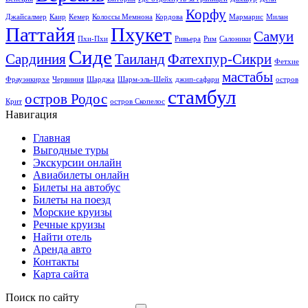
Корфу
Джайсалмер
Каир
Кемер
Колоссы Мемнона
Кордова
Мармарис
Милан
Паттайя
Пхукет
Самуи
Пхи-Пхи
Ривьера
Рим
Салоники
Сиде
Сардиния
Таиланд
Фатехпур-Сикри
Фетхие
мастабы
Фрауэнкирхе
Червиния
Шарджа
Шарм-эль-Шейх
джип-сафари
остров
стамбул
остров Родос
Крит
остров Скопелос
Навигация
Главная
Выгодные туры
Экскурсии онлайн
Авиабилеты онлайн
Билеты на автобус
Билеты на поезд
Морские круизы
Речные круизы
Найти отель
Аренда авто
Контакты
Карта сайта
Поиск по сайту