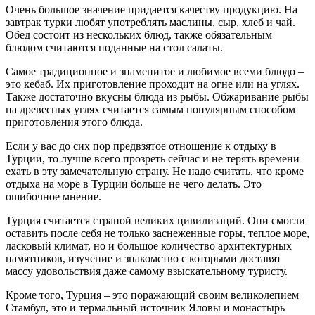
Очень большое значение придается качеству продукцию. На
завтрак турки любят употреблять маслины, сыр, хлеб и чай.
Обед состоит из нескольких блюд, также обязательным
блюдом считаются поданные на стол салаты.
Самое традиционное и знаменитое и любимое всеми блюдо –
это кебаб. Их приготовление проходит на огне или на углях.
Также достаточно вкусны блюда из рыбы. Обжаривание рыбы
на древесных углях считается самым популярным способом
приготовления этого блюда.
Если у вас до сих пор предвзятое отношение к отдыху в
Турции, то лучше всего прозреть сейчас и не терять времени
ехать в эту замечательную страну. Не надо считать, что кроме
отдыха на море в Турции больше не чего делать. Это
ошибочное мнение.
Турция считается страной великих цивилизаций. Они смогли
оставить после себя не только заснеженные горы, теплое море,
ласковый климат, но и большое количество архитектурных
памятников, изучение и знакомство с которыми доставят
массу удовольствия даже самому взыскательному туристу.
Кроме того, Турция – это поражающий своим великолепием
Стамбул, это и термальный источник Яловы и монастырь