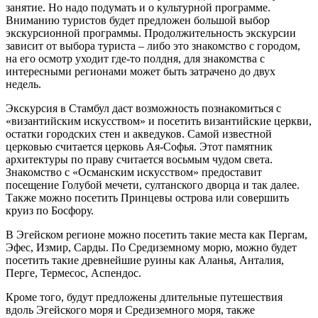
занятие. Но надо подумать и о культурной программе.
Вниманию туристов будет предложен большой выбор
экскурсионной программы. Продолжительность экскурсии
зависит от выбора туриста – либо это знакомство с городом,
на его осмотр уходит где-то полдня, для знакомства с
интересными регионами может быть затрачено до двух
недель.
Экскурсия в Стамбул даст возможность познакомиться с
«византийским искусством» и посетить византийские церкви,
остатки городских стен и акведуков. Самой известной
церковью считается церковь Ая-Софья. Этот памятник
архитектуры по праву считается восьмым чудом света.
Знакомство с «Османским искусством» предоставит
посещение Голубой мечети, султанского дворца и так далее.
Также можно посетить Принцевы острова или совершить
круиз по Босфору.
В Эгейском регионе можно посетить такие места как Пергам,
Эфес, Измир, Сарды. По Средиземному морю, можно будет
посетить такие древнейшие руины как Аланья, Анталия,
Перге, Термесос, Аспендос.
Кроме того, будут предложены длительные путешествия
вдоль Эгейского моря и Средиземного моря, также