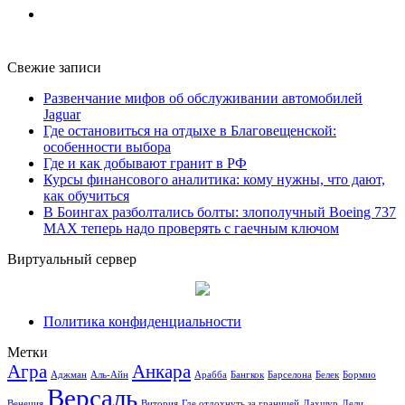
Свежие записи
Развенчание мифов об обслуживании автомобилей
Jaguar
Где остановиться на отдыхе в Благовещенской:
особенности выбора
Где и как добывают гранит в РФ
Курсы финансового аналитика: кому нужны, что дают,
как обучиться
В Боингах разболтались болты: злополучный Boeing 737
MAX теперь надо проверять с гаечным ключом
Виртуальный сервер
Политика конфиденциальности
Метки
Агра
Анкара
Аджман
Аль-Айн
Арабба
Бангкок
Барселона
Белек
Бормио
Версаль
Венеция
Витория
Где отдохнуть за границей
Дахшур
Дели