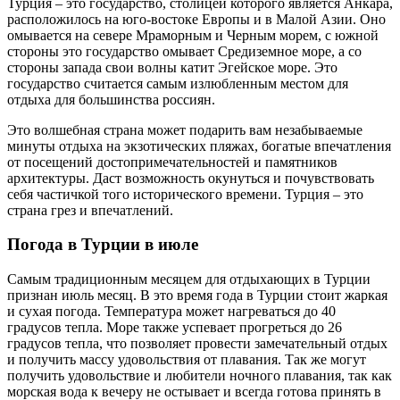
Турция – это государство, столицей которого является Анкара,
расположилось на юго-востоке Европы и в Малой Азии. Оно
омывается на севере Мраморным и Черным морем, с южной
стороны это государство омывает Средиземное море, а со
стороны запада свои волны катит Эгейское море. Это
государство считается самым излюбленным местом для
отдыха для большинства россиян.
Это волшебная страна может подарить вам незабываемые
минуты отдыха на экзотических пляжах, богатые впечатления
от посещений достопримечательностей и памятников
архитектуры. Даст возможность окунуться и почувствовать
себя частичкой того исторического времени. Турция – это
страна грез и впечатлений.
Погода в Турции в июле
Самым традиционным месяцем для отдыхающих в Турции
признан июль месяц. В это время года в Турции стоит жаркая
и сухая погода. Температура может нагреваться до 40
градусов тепла. Море также успевает прогреться до 26
градусов тепла, что позволяет провести замечательный отдых
и получить массу удовольствия от плавания. Так же могут
получить удовольствие и любители ночного плавания, так как
морская вода к вечеру не остывает и всегда готова принять в