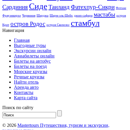
Сиде
Сардиния
Таиланд
Фатехпур-Сикри
Фетхие
мастабы
Фрауэнкирхе
Червиния
Шарджа
Шарм-эль-Шейх
джип-сафари
остров
стамбул
остров Родос
Крит
остров Скопелос
Навигация
Главная
Выгодные туры
Экскурсии онлайн
Авиабилеты онлайн
Билеты на автобус
Билеты на поезд
Морские круизы
Речные круизы
Найти отель
Аренда авто
Контакты
Карта сайта
Поиск по сайту
© 2026
Mastertours Путешествия, туризм и экскурсии,