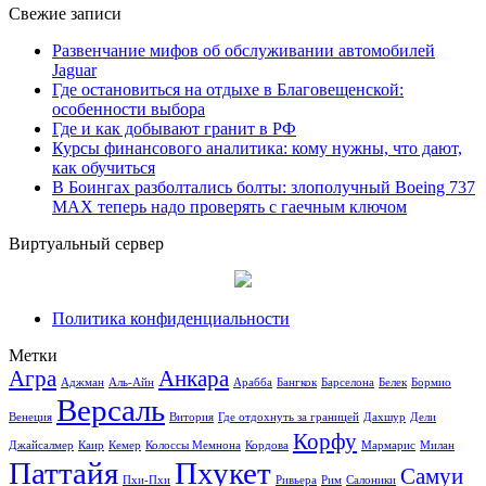
Свежие записи
Развенчание мифов об обслуживании автомобилей
Jaguar
Где остановиться на отдыхе в Благовещенской:
особенности выбора
Где и как добывают гранит в РФ
Курсы финансового аналитика: кому нужны, что дают,
как обучиться
В Боингах разболтались болты: злополучный Boeing 737
MAX теперь надо проверять с гаечным ключом
Виртуальный сервер
Политика конфиденциальности
Метки
Агра
Анкара
Аджман
Аль-Айн
Арабба
Бангкок
Барселона
Белек
Бормио
Версаль
Венеция
Витория
Где отдохнуть за границей
Дахшур
Дели
Корфу
Джайсалмер
Каир
Кемер
Колоссы Мемнона
Кордова
Мармарис
Милан
Паттайя
Пхукет
Самуи
Пхи-Пхи
Ривьера
Рим
Салоники