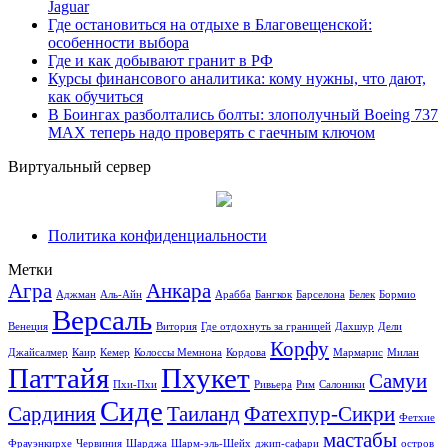
Jaguar
Где остановиться на отдыхе в Благовещенской:
особенности выбора
Где и как добывают гранит в РФ
Курсы финансового аналитика: кому нужны, что дают,
как обучиться
В Боингах разболтались болты: злополучный Boeing 737
MAX теперь надо проверять с гаечным ключом
Виртуальный сервер
Политика конфиденциальности
Метки
Агра
Анкара
Аджман
Аль-Айн
Арабба
Бангкок
Барселона
Белек
Бормио
Версаль
Венеция
Витория
Где отдохнуть за границей
Дахшур
Дели
Корфу
Джайсалмер
Каир
Кемер
Колоссы Мемнона
Кордова
Мармарис
Милан
Паттайя
Пхукет
Самуи
Пхи-Пхи
Ривьера
Рим
Салоники
Сиде
Сардиния
Таиланд
Фатехпур-Сикри
Фетхие
мастабы
Фрауэнкирхе
Червиния
Шарджа
Шарм-эль-Шейх
джип-сафари
остров