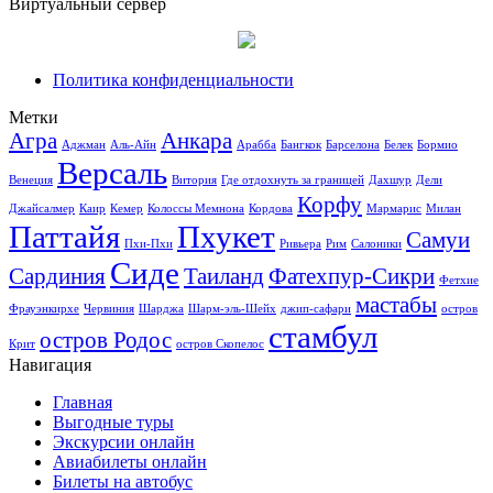
Виртуальный сервер
Политика конфиденциальности
Метки
Агра
Анкара
Аджман
Аль-Айн
Арабба
Бангкок
Барселона
Белек
Бормио
Версаль
Венеция
Витория
Где отдохнуть за границей
Дахшур
Дели
Корфу
Джайсалмер
Каир
Кемер
Колоссы Мемнона
Кордова
Мармарис
Милан
Паттайя
Пхукет
Самуи
Пхи-Пхи
Ривьера
Рим
Салоники
Сиде
Сардиния
Таиланд
Фатехпур-Сикри
Фетхие
мастабы
Фрауэнкирхе
Червиния
Шарджа
Шарм-эль-Шейх
джип-сафари
остров
стамбул
остров Родос
Крит
остров Скопелос
Навигация
Главная
Выгодные туры
Экскурсии онлайн
Авиабилеты онлайн
Билеты на автобус