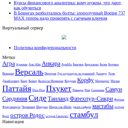
Курсы финансового аналитика: кому нужны, что дают,
как обучиться
В Боингах разболтались болты: злополучный Boeing 737
MAX теперь надо проверять с гаечным ключом
Виртуальный сервер
Политика конфиденциальности
Метки
Агра
Анкара
Аджман
Аль-Айн
Арабба
Бангкок
Барселона
Белек
Бормио
Версаль
Венеция
Витория
Где отдохнуть за границей
Дахшур
Дели
Корфу
Джайсалмер
Каир
Кемер
Колоссы Мемнона
Кордова
Мармарис
Милан
Паттайя
Пхукет
Самуи
Пхи-Пхи
Ривьера
Рим
Салоники
Сиде
Сардиния
Таиланд
Фатехпур-Сикри
Фетхие
мастабы
Фрауэнкирхе
Червиния
Шарджа
Шарм-эль-Шейх
джип-сафари
остров
стамбул
остров Родос
Крит
остров Скопелос
Навигация