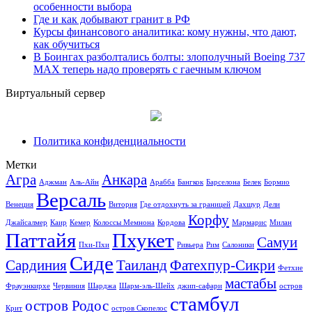
особенности выбора
Где и как добывают гранит в РФ
Курсы финансового аналитика: кому нужны, что дают,
как обучиться
В Боингах разболтались болты: злополучный Boeing 737
MAX теперь надо проверять с гаечным ключом
Виртуальный сервер
Политика конфиденциальности
Метки
Агра
Анкара
Аджман
Аль-Айн
Арабба
Бангкок
Барселона
Белек
Бормио
Версаль
Венеция
Витория
Где отдохнуть за границей
Дахшур
Дели
Корфу
Джайсалмер
Каир
Кемер
Колоссы Мемнона
Кордова
Мармарис
Милан
Паттайя
Пхукет
Самуи
Пхи-Пхи
Ривьера
Рим
Салоники
Сиде
Сардиния
Таиланд
Фатехпур-Сикри
Фетхие
мастабы
Фрауэнкирхе
Червиния
Шарджа
Шарм-эль-Шейх
джип-сафари
остров
стамбул
остров Родос
Крит
остров Скопелос