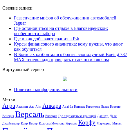
Свежие записи
Развенчание мифов об обслуживании автомобилей
Jaguar
Где остановиться на отдыхе в Благовещенской:
особенности выбора
Где и как добывают гранит в РФ
Курсы финансового аналитика: кому нужны, что дают,
как обучиться
В Боингах разболтались болты: злополучный Boeing 737
MAX теперь надо проверять с гаечным ключом
Виртуальный сервер
Политика конфиденциальности
Метки
Агра
Анкара
Аджман
Аль-Айн
Арабба
Бангкок
Барселона
Белек
Бормио
Версаль
Венеция
Витория
Где отдохнуть за границей
Дахшур
Дели
Корфу
Джайсалмер
Каир
Кемер
Колоссы Мемнона
Кордова
Мармарис
Милан