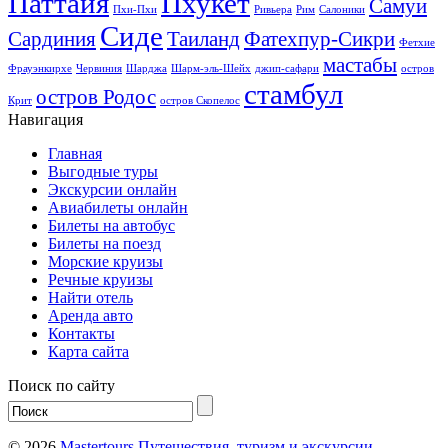
Паттайя
Пхукет
Самуи
Пхи-Пхи
Ривьера
Рим
Салоники
Сиде
Сардиния
Таиланд
Фатехпур-Сикри
Фетхие
мастабы
Фрауэнкирхе
Червиния
Шарджа
Шарм-эль-Шейх
джип-сафари
остров
стамбул
остров Родос
Крит
остров Скопелос
Навигация
Главная
Выгодные туры
Экскурсии онлайн
Авиабилеты онлайн
Билеты на автобус
Билеты на поезд
Морские круизы
Речные круизы
Найти отель
Аренда авто
Контакты
Карта сайта
Поиск по сайту
© 2026
Mastertours Путешествия, туризм и экскурсии,